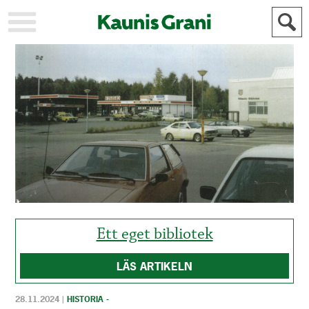
KAUPUNKI
STADEN
AJANKOHTAISTA
AKTUELLT
URHEILU
IDROTT
KULTTUURI
KULTUR
HISTORIA
HISTORIA
YLEINEN
ALLMÄN
FÖR
MAINOSTAJILLE
ANNONSÖRER
Ett eget bibliotek
LÄS ARTIKELN
28.11.2024
|
HISTORIA -