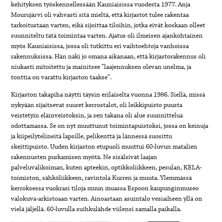
kehityksen työskennellessään Kauniaisissa vuodesta 1977. Anja
Mourujärvi oli vahvasti sitä mieltä, että kirjastot tulee rakentaa
tarkoitustaan varten, eikä sijoittaa tiloihin, jotka eivät koskaan olleet
suunniteltu tätä toimintaa varten. Ajatus oli ilmeisen ajankohtainen
myös Kauniaisissa, jossa oli tutkittu eri vaihtoehtoja vanhoissa
rakennuksissa. Hän näki jo omana aikanaan, että kirjastorakennus oli
niukasti mitoitettu ja mainitsee ”laajennuksen olevan unelma, ja
tonttia on varattu kirjaston taakse”.
Kirjaston takapiha näytti täysin erilaiselta vuonna 1986. Siellä, missä
nykyään sijaitsevat suuret kerrostalot, oli leikkipuisto puusta
veistetyin eläinveistoksin, ja sen takana oli alue suunnittelua
odottamassa. Se on nyt muuttunut toimintapuistoksi, jossa on keinuja
ja kiipeilytelineitä lapsille, pelikenttä ja lännessä suosittu
skeittipuisto. Uuden kirjaston etupuoli muuttui 60-luvun matalien
rakennusten purkamisen myötä. Ne sisälsivät laajan
palveluvalikoiman, kuten apteekin, optikkoliikkeen, pesulan, KELA-
toimiston, sähköliikkeen, ravintola Kurren ja muuta. Ylemmässä
kerroksessa vuokrasi tiloja muun muassa Espoon kaupunginmuseo
valokuva-arkistoaan varten. Ainoastaan asuintalo vesiaiheen yllä on
vielä jäljellä. 60-luvulla suihkulähde viilensi samalla paikalla.