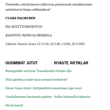
Tiesittekö, että kirjaston julkisivun pystysuorat seinäkoristeet
symboloivat kirjan selkämyksiä?
CLARA PALMGREN
FM, KULTTUURINEUVOS
KÄÄNNÖS: PATRICIA HEIKKILÄ
Lähteet: Kaunis Grani 12.11.85, 25.2.86, 2.9.86, 20.3.2001
UUSIMMAT JUTUT
NYASTE ARTIKLAR
Bussipysäkit siirtyvät Tunnelitielle siltojen alle
Mitä ajatuksia uudet juna-asemat herättävät?
Kesän Grani-ilmiö: Jättijäätelöitä jonotetaan jopa tunti
Junaliikenteen kesätauko päättyi – kulku laitureille helpottui
Hyvää kesää!