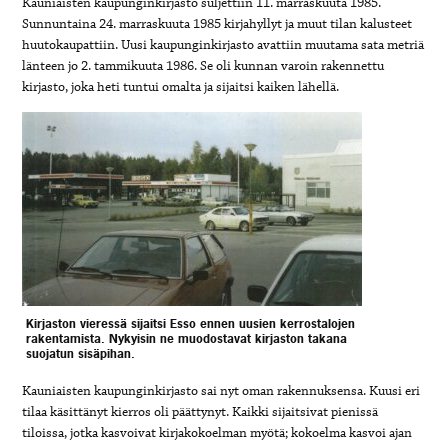
Kauniaisten kaupunginkirjasto suljettiin 11. marraskuuta 1985.
Sunnuntaina 24. marraskuuta 1985 kirjahyllyt ja muut tilan kalusteet
huutokaupattiin. Uusi kaupunginkirjasto avattiin muutama sata metriä
länteen jo 2. tammikuuta 1986. Se oli kunnan varoin rakennettu
kirjasto, joka heti tuntui omalta ja sijaitsi kaiken lähellä.
Kirjaston vieressä sijaitsi Esso ennen uusien kerrostalojen
rakentamista. Nykyisin ne muodostavat kirjaston takana
suojatun sisäpihan.
Kauniaisten kaupunginkirjasto sai nyt oman rakennuksensa. Kuusi eri
tilaa käsittänyt kierros oli päättynyt. Kaikki sijaitsivat pienissä
tiloissa, jotka kasvoivat kirjakokoelman myötä; kokoelma kasvoi ajan