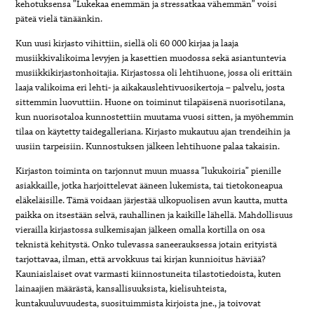
kehotuksensa ”Lukekaa enemmän ja stressatkaa vähemmän” voisi
päteä vielä tänäänkin.
Kun uusi kirjasto vihittiin, siellä oli 60 000 kirjaa ja laaja
musiikkivalikoima levyjen ja kasettien muodossa sekä asiantuntevia
musiikkikirjastonhoitajia. Kirjastossa oli lehtihuone, jossa oli erittäin
laaja valikoima eri lehti- ja aikakauslehtivuosikertoja – palvelu, josta
sittemmin luovuttiin. Huone on toiminut tilapäisenä nuorisotilana,
kun nuorisotaloa kunnostettiin muutama vuosi sitten, ja myöhemmin
tilaa on käytetty taidegalleriana. Kirjasto mukautuu ajan trendeihin ja
uusiin tarpeisiin. Kunnostuksen jälkeen lehtihuone palaa takaisin.
Kirjaston toiminta on tarjonnut muun muassa ”lukukoiria” pienille
asiakkaille, jotka harjoittelevat ääneen lukemista, tai tietokoneapua
eläkeläisille. Tämä voidaan järjestää ulkopuolisen avun kautta, mutta
paikka on itsestään selvä, rauhallinen ja kaikille lähellä. Mahdollisuus
vierailla kirjastossa sulkemisajan jälkeen omalla kortilla on osa
teknistä kehitystä. Onko tulevassa saneerauksessa jotain erityistä
tarjottavaa, ilman, että arvokkuus tai kirjan kunnioitus häviää?
Kauniaislaiset ovat varmasti kiinnostuneita tilastotiedoista, kuten
lainaajien määrästä, kansallisuuksista, kielisuhteista,
kuntakuuluvuudesta, suosituimmista kirjoista jne., ja toivovat