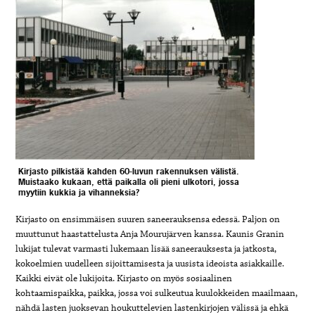
Kirjasto pilkistää kahden 60-luvun rakennuksen välistä.
Muistaako kukaan, että paikalla oli pieni ulkotori, jossa
myytiin kukkia ja vihanneksia?
Kirjasto on ensimmäisen suuren saneerauksensa edessä. Paljon on
muuttunut haastattelusta Anja Mourujärven kanssa. Kaunis Granin
lukijat tulevat varmasti lukemaan lisää saneerauksesta ja jatkosta,
kokoelmien uudelleen sijoittamisesta ja uusista ideoista asiakkaille.
Kaikki eivät ole lukijoita. Kirjasto on myös sosiaalinen
kohtaamispaikka, paikka, jossa voi sulkeutua kuulokkeiden maailmaan,
nähdä lasten juoksevan houkuttelevien lastenkirjojen välissä ja ehkä