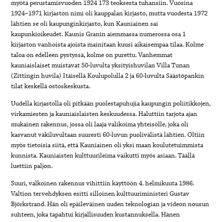
myötä perustamisvuoden 1924 173 teoksesta tuhansiin. Vuosina
1924–1971 kirjaston nimi oli kauppalan kirjasto, mutta vuodesta 1972
lähtien se oli kaupunginkirjasto, kun Kauniainen sai
kaupunkioikeudet. Kaunis Granin aiemmassa numerossa osa 1
kirjaston vanhoista ajoista mainitaan kuusi aikaisempaa tilaa. Kolme
taloa on edelleen pystyssä, kolme on purettu. Vanhemmat
kauniaislaiset muistavat 50-luvulta yksityishuvilan Villa Tunan
(Zittingin huvila) Itäisellä Koulupolulla 2 ja 60-luvulta Säästöpankin
tilat keskellä ostoskeskusta.
Uudella kirjastolla oli pitkään puolestapuhujia kaupungin poliitikkojen,
virkamiesten ja kauniaislaisten keskuudessa. Haluttiin tarjota ajan
mukainen rakennus, jossa oli laaja valikoima yhteisölle, joka oli
kasvanut väkiluvultaan suuresti 60-luvun puolivälistä lähtien. Oltiin
myös tietoisia siitä, että Kauniainen oli yksi maan koulutetuimmista
kunnista. Kauniaisten kulttuurileima vaikutti myös asiaan. Täällä
luettiin paljon.
Suuri, valkoinen rakennus vihittiin käyttöön 4. helmikuuta 1986.
Valtion tervehdyksen esitti silloinen kulttuuriministeri Gustav
Björkstrand. Hän oli epäileväinen uuden teknologian ja videon nousun
suhteen, joka tapahtui kirjallisuuden kustannuksella. Hänen