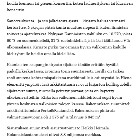
kuulla luennon tai pienen konsertin, kuten lauluesityksen tai klassisen
konsertin.
Saneerauksesta – ja sen jälkeisestä ajasta – kirjasto haluaa varmasti
kertoa itse. Nykyajan yhteiskunta muuttuu nopeasti, kuten ihmisten
toiveet ja ajattelutavat. Nykyään Kauniaisten väkiluku on 10 270, joista
60 % on suomenkielisiä, 31 % ruotsinkielisiä ja lisäksi täällä asuu 9 %
ulkomaalaisia. Kirjasto pyrkii tarjoamaan hyvän valikoiman kaikille
kieliryhmille heidän omalla kielellään.
Kauniaisten kaupunginkirjasto sijaitsee tänään erittäin hyvällä
paikalla keskustassa, avoimen torin suuntaisesti. Torilla on tärkeä
rooli suurena kohtaamispaikkana markkinoille ja esiintymisille. Hieno
elementti ympäröivässä arkkitehtuurissa ovat kirjaston koillispuolella
sijaitsevat suuret, nurmella peitetyt portaat, joita on käytetty
ulkokonsertteihin. Kirjaston valkoinen arkkitehtuuri sopii hyvin
yhteen keskustan valkoisien talojen kanssa. Rakennuksen suunnitteli
arkkitehtitoimisto Perko&Rautamäki. Rakennuksen pinta-ala
valmistumisvuonna oli 1 375 m² ja tilavuus 6 845 m³.
Sisustuksen suunnitteli sisustustoimisto Heikki Heimala.
Kokonaiskustannukset olivat 8,8 miljoonaa markkaa.