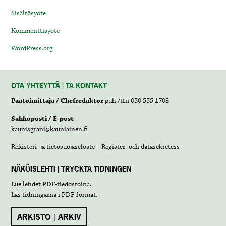
Sisältösyöte
Kommenttisyöte
WordPress.org
OTA YHTEYTTÄ | TA KONTAKT
Päätoimittaja / Chefredaktör
puh./tfn 050 555 1703
Sähköposti / E-post
kaunisgrani@kauniainen.fi
Rekisteri- ja tietosuojaseloste – Register- och datasekretess
NÄKÖISLEHTI | TRYCKTA TIDNINGEN
Lue lehdet
PDF-tiedostoina
.
Läs tidningarna i
PDF-format
.
ARKISTO | ARKIV