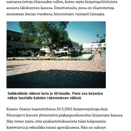
saavansa tietoja tilaisuuden tullen, kuten myös kirjastopoliittisista
asioista lähikuntien kanssa. Ilmoitustaulu, jossa on tilastotietoja
muutaman kerran vuodessa, kiinnostaisi varmasti lainaajia.
Suihkulähde viilensi toria jo 60-luvulla. Pieni osa kirjastoa
näkyy taustalla kahden rakennuksen välissä.
Kaunis Granin haastattelussa 20.3.2001 kirjastonjohtaja Anja
Mourujärvi korosti yhteistyötä pääkaupunkiseudun kirjastojen kanssa.
Hän totesi myös, että asiakastietokoneista tulee helpommin
käytettäviä ja tekniikka toimii apuvälineenä. Hän on nähnyt