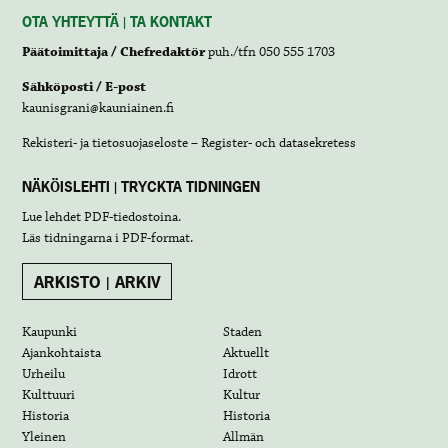
OTA YHTEYTTÄ | TA KONTAKT
Päätoimittaja / Chefredaktör
puh./tfn 050 555 1703
Sähköposti / E-post
kaunisgrani@kauniainen.fi
Rekisteri- ja tietosuojaseloste – Register- och datasekretess
NÄKÖISLEHTI | TRYCKTA TIDNINGEN
Lue lehdet
PDF-tiedostoina
.
Läs tidningarna i
PDF-format
.
ARKISTO | ARKIV
Kaupunki
Staden
Ajankohtaista
Aktuellt
Urheilu
Idrott
Kulttuuri
Kultur
Historia
Historia
Yleinen
Allmän