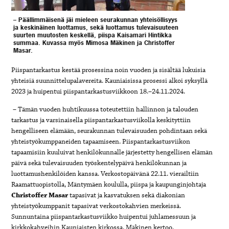
– Päällimmäisenä jäi mieleen seurakunnan yhteisöllisyys
ja keskinäinen luottamus, sekä luottamus tulevaisuuteen
suurten muutosten keskellä, piispa Kaisamari Hintikka
summaa. Kuvassa myös Mimosa Mäkinen ja Christoffer
Masar.
Piispantarkastus kestää prosessina noin vuoden ja sisältää lukuisia
yhteisiä suunnittelupalavereita. Kauniaisissa prosessi alkoi syksyllä
2023 ja huipentui piispantarkastusviikkoon 18.–24.11.2024.
– Tämän vuoden huhtikuussa toteutettiin hallinnon ja talouden
tarkastus ja varsinaisella piispantarkastusviikolla keskityttiin
hengelliseen elämään, seurakunnan tulevaisuuden pohdintaan sekä
yhteistyökumppaneiden tapaamiseen. Piispantarkastusviikon
tapaamisiin kuuluivat henkilökunnalle järjestetty hengellisen elämän
päivä sekä tulevaisuuden työskentelypäivä henkilökunnan ja
luottamushenkilöiden kanssa. Verkostopäivänä 22.11. vierailtiin
Raamattuopistolla, Mäntymäen koululla, piispa ja kaupunginjohtaja
Christoffer Masar
tapasivat ja kasvatuksen sekä diakonian
yhteistyökumppanit tapasivat verkostokahvien merkeissä.
Sunnuntaina piispantarkastusviikko huipentui juhlamessuun ja
kirkkokahveihin Kauniaisten kirkossa, Mäkinen kertoo.