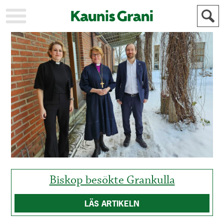
KAUPUNKI
STADEN
AJANKOHTAISTA
AKTUELLT
URHEILU
IDROTT
KULTTUURI
KULTUR
HISTORIA
HISTORIA
YLEINEN
ALLMÄN
FÖR
MAINOSTAJILLE
ANNONSÖRER
Biskop besökte Grankulla
LÄS ARTIKELN