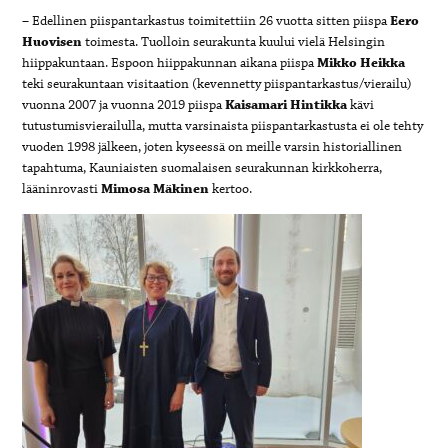
–
Edellinen piispantarkastus toimitettiin 26 vuotta sitten piispa
Eero
Huovisen
toimesta. Tuolloin seurakunta kuului vielä Helsingin
hiippakuntaan. Espoon hiippakunnan aikana piispa
Mikko Heikka
teki seurakuntaan visitaation (kevennetty piispantarkastus/vierailu)
vuonna 2007 ja vuonna 2019 piispa
Kaisamari Hintikka
kävi
tutustumisvierailulla, mutta varsinaista piispantarkastusta ei ole tehty
vuoden 1998 jälkeen, joten kyseessä on meille varsin historiallinen
tapahtuma, Kauniaisten suomalaisen seurakunnan kirkkoherra,
lääninrovasti
Mimosa Mäkinen
kertoo.