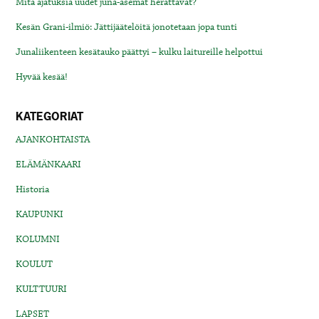
Mitä ajatuksia uudet juna-asemat herättävät?
Kesän Grani-ilmiö: Jättijäätelöitä jonotetaan jopa tunti
Junaliikenteen kesätauko päättyi – kulku laitureille helpottui
Hyvää kesää!
KATEGORIAT
AJANKOHTAISTA
ELÄMÄNKAARI
Historia
KAUPUNKI
KOLUMNI
KOULUT
KULTTUURI
LAPSET