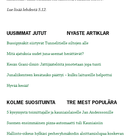
Lue lisää lehdestä 5.12.
UUSIMMAT JUTUT
NYASTE ARTIKLAR
Bussipysäkit siirtyvät Tunnelitielle siltojen alle
Mitä ajatuksia uudet juna-asemat herättävät?
Kesän Grani-ilmiö: Jättijäätelöitä jonotetaan jopa tunti
Junaliikenteen kesätauko päättyi – kulku laitureille helpottui
Hyvää kesää!
KOLME SUOSITUINTA
TRE MEST POPULÄRA
5 kysymystä toimittajalle ja kauniaislaiselle Jan Anderssonille
Suomen ensimmäinen pizza-automaatti tuli Kauniaisiin
Hallinto-oikeus hylkäsi perheryhmäkodin aloittamislupaa koskevan