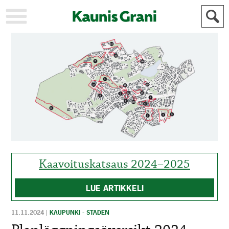
KAUPUNKI
STADEN
AJANKOHTAISTA
AKTUELLT
URHEILU
IDROTT
KULTTUURI
KULTUR
HISTORIA
HISTORIA
YLEINEN
ALLMÄN
FÖR
MAINOSTAJILLE
ANNONSÖRER
Kaavoituskatsaus 2024–2025
LUE ARTIKKELI
11.11.2024
|
KAUPUNKI - STADEN