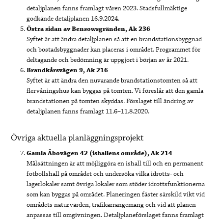
detaljplanen fanns framlagt våren 2023. Stadsfullmäktige
godkände detaljplanen 16.9.2024.
Östra sidan av Bensowsgränden, Ak 236
Syftet är att ändra detaljplanen så att en brandstationsbyggnad
och bostadsbyggnader kan placeras i området. Programmet för
deltagande och bedömning är uppgjort i början av år 2021.
Brandkårsvägen 9, Ak 216
Syftet är att ändra den nuvarande brandstationstomten så att
flervåningshus kan byggas på tomten. Vi föreslår att den gamla
brandstationen på tomten skyddas. Förslaget till ändring av
detaljplanen fanns framlagt 11.6–11.8.2020.
Övriga aktuella planläggningsprojekt
Gamla Åbovägen 42 (ishallens område), Ak 214
Målsättningen är att möjliggöra en ishall till och en permanent
fotbollshall på området och undersöka vilka idrotts- och
lagerlokaler samt övriga lokaler som stöder idrottsfunktionerna
som kan byggas på området. Planeringen fäster särskild vikt vid
områdets naturvärden, trafikarrangemang och vid att planen
anpassas till omgivningen. Detaljplaneförslaget fanns framlagt