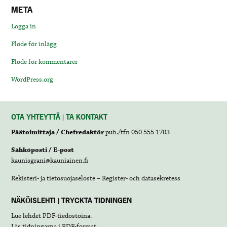
META
Logga in
Flöde för inlägg
Flöde för kommentarer
WordPress.org
OTA YHTEYTTÄ | TA KONTAKT
Päätoimittaja / Chefredaktör
puh./tfn 050 555 1703
Sähköposti / E-post
kaunisgrani@kauniainen.fi
Rekisteri- ja tietosuojaseloste – Register- och datasekretess
NÄKÖISLEHTI | TRYCKTA TIDNINGEN
Lue lehdet
PDF-tiedostoina
.
Läs tidningarna i
PDF-format
.