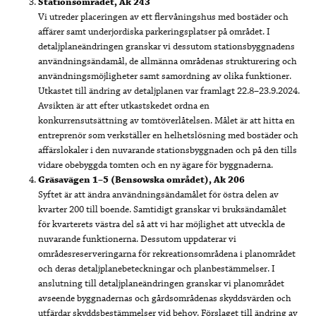
Stationsområdet, Ak 243
Vi utreder placeringen av ett flervåningshus med bostäder och
affärer samt underjordiska parkeringsplatser på området. I
detaljplaneändringen granskar vi dessutom stationsbyggnadens
användningsändamål, de allmänna områdenas strukturering och
användningsmöjligheter samt samordning av olika funktioner.
Utkastet till ändring av detaljplanen var framlagt 22.8–23.9.2024.
Avsikten är att efter utkastskedet ordna en
konkurrensutsättning av tomtöverlåtelsen. Målet är att hitta en
entreprenör som verkställer en helhetslösning med bostäder och
affärslokaler i den nuvarande stationsbyggnaden och på den tills
vidare obebyggda tomten och en ny ägare för byggnaderna.
Gräsavägen 1–5 (Bensowska området), Ak 206
Syftet är att ändra användningsändamålet för östra delen av
kvarter 200 till boende. Samtidigt granskar vi bruksändamålet
för kvarterets västra del så att vi har möjlighet att utveckla de
nuvarande funktionerna. Dessutom uppdaterar vi
områdesreserveringarna för rekreationsområdena i planområdet
och deras detaljplanebeteckningar och planbestämmelser. I
anslutning till detaljplaneändringen granskar vi planområdet
avseende byggnadernas och gårdsområdenas skyddsvärden och
utfärdar skyddsbestämmelser vid behov. Förslaget till ändring av