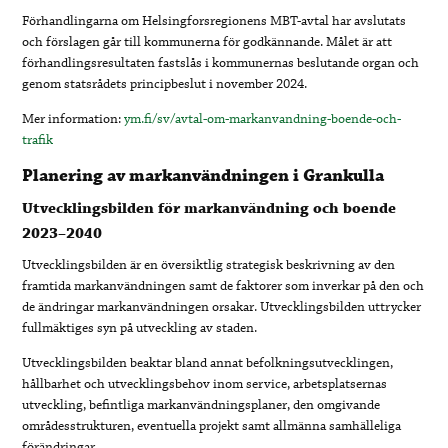
Förhandlingarna om Helsingforsregionens MBT-avtal har avslutats
och förslagen går till kommunerna för godkännande. Målet är att
förhandlingsresultaten fastslås i kommunernas beslutande organ och
genom statsrådets principbeslut i november 2024.
Mer information:
ym.fi/sv/avtal-om-markanvandning-boende-och-
trafik
Planering av markanvändningen i Grankulla
Utvecklingsbilden för markanvändning och
boende
2023–2040
Utvecklingsbilden är en översiktlig strategisk beskrivning av den
framtida markanvändningen samt de faktorer som inverkar på den och
de ändringar markanvändningen orsakar. Utvecklingsbilden uttrycker
fullmäktiges syn på utveckling av staden.
Utvecklingsbilden beaktar bland annat befolkningsutvecklingen,
hållbarhet och utvecklingsbehov inom service, arbetsplatsernas
utveckling, befintliga markanvändningsplaner, den omgivande
områdesstrukturen, eventuella projekt samt allmänna samhälleliga
förändringar.