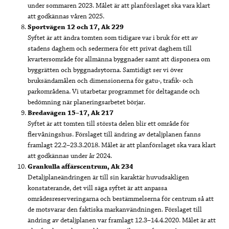
under sommaren 2023. Målet är att planförslaget ska vara klart
att godkännas våren 2025.
Sportvägen 12 och 17, Ak 229
Syftet är att ändra tomten som tidigare var i bruk för ett av
stadens daghem och sedermera för ett privat daghem till
kvartersområde för allmänna byggnader samt att disponera om
byggrätten och byggnadsytorna. Samtidigt ser vi över
bruksändamålen och dimensionerna för gatu-, trafik- och
parkområdena. Vi utarbetar programmet för deltagande och
bedömning när planeringsarbetet börjar.
Bredavägen 15–17, Ak 217
Syftet är att tomten till största delen blir ett område för
flervåningshus. Förslaget till ändring av detaljplanen fanns
framlagt 22.2–23.3.2018. Målet är att planförslaget ska vara klart
att godkännas under år 2024.
Grankulla affärscentrum, Ak 234
Detaljplaneändringen är till sin karaktär huvudsakligen
konstaterande, det vill säga syftet är att anpassa
områdesreserveringarna och bestämmelserna för centrum så att
de motsvarar den faktiska markanvändningen. Förslaget till
ändring av detaljplanen var framlagt 12.3–14.4.2020. Målet är att