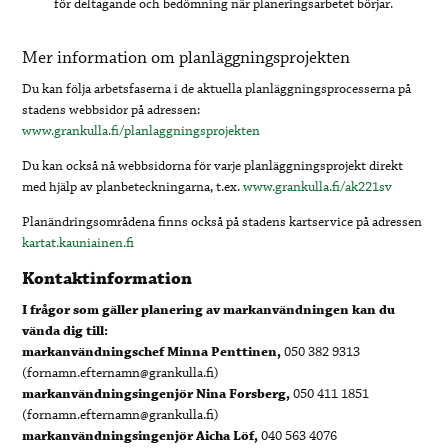
för deltagande och bedömning när planeringsarbetet börjar.
Mer information om planläggningsprojekten
Du kan följa arbetsfaserna i de aktuella planläggningsprocesserna på
stadens webbsidor på adressen:
www.grankulla.fi/planlaggningsprojekten
Du kan också nå webbsidorna för varje planläggningsprojekt direkt
med hjälp av planbeteckningarna, t.ex.
www.grankulla.fi/ak221sv
Planändringsområdena finns också på stadens kartservice på adressen
kartat.kauniainen.fi
Kontaktinformation
I frågor som gäller planering av markanvändningen kan du
vända dig till:
markanvändningschef Minna Penttinen,
050 382 9313
(fornamn.efternamn@grankulla.fi)
markanvändningsingenjör Nina Forsberg,
050 411 1851
(fornamn.efternamn@grankulla.fi)
markanvändningsingenjör Aicha Löf,
040 563 4076