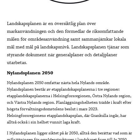
Landskapsplanen är en översiktlig plan över
markanvändningen och den förmedlar de riksomfattande
målen för områdesanvändning samt sammanjämkar lokala
mål med mål på landskapsnivå. Landskapsplanen tjänar som
styrande dokument när generalplaner och detaljplaner
utarbetas.
Nylandsplanen 2050
Nylandsplanen 2050 omfattar nästa hela Nylands område.
Nylandsplanen består av etapplandskapsplanerna i tre regioner:
etapplandskapsplanerna i Helsingforsregionen, Östra Nylands region,
och Västra Nylands region. Planläggningshelheten trädde i kraft efter
högsta förvaltningsdomstolens beslut i mars 2023.
Helsingforsregionens etapplandskapsplan, där Grankulla ingår, har
alltså också i sin helhet vunnit laga kraft.
I Nylandsplanen ligger siktet på år 2050, alltså den berättar vad som är
målsättningen för områdesstrukturen i landskapet fram till år 2050.