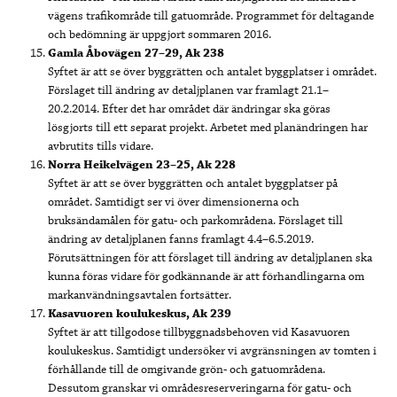
vägens trafikområde till gatuområde. Programmet för deltagande
och bedömning är uppgjort sommaren 2016.
Gamla Åbovägen 27–29, Ak 238
Syftet är att se över byggrätten och antalet byggplatser i området.
Förslaget till ändring av detaljplanen var framlagt 21.1–
20.2.2014. Efter det har området där ändringar ska göras
lösgjorts till ett separat projekt. Arbetet med planändringen har
avbrutits tills vidare.
Norra Heikelvägen 23–25, Ak 228
Syftet är att se över byggrätten och antalet byggplatser på
området. Samtidigt ser vi över dimensionerna och
bruksändamålen för gatu- och parkområdena. Förslaget till
ändring av detaljplanen fanns framlagt 4.4–6.5.2019.
Förutsättningen för att förslaget till ändring av detaljplanen ska
kunna föras vidare för godkännande är att förhandlingarna om
markanvändningsavtalen fortsätter.
Kasavuoren koulukeskus, Ak 239
Syftet är att tillgodose tillbyggnadsbehoven vid Kasavuoren
koulukeskus. Samtidigt undersöker vi avgränsningen av tomten i
förhållande till de omgivande grön- och gatuområdena.
Dessutom granskar vi områdesreserveringarna för gatu- och