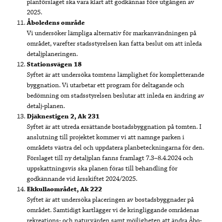
planförslaget ska vara klart att godkännas före utgången av
2025.
Åboledens område
Vi undersöker lämpliga alternativ för markanvändningen på
området, varefter stadsstyrelsen kan fatta beslut om att inleda
detaljplaneringen.
Stationsvägen 18
Syftet är att undersöka tomtens lämplighet för kompletterande
byggnation. Vi utarbetar ett program för deltagande och
bedömning om stadsstyrelsen beslutar att inleda en ändring av
detalj-planen.
Djäknestigen 2, Ak 231
Syftet är att utreda ersättande bostadsbyggnation på tomten. I
anslutning till projektet kommer vi att namnge parken i
områdets västra del och uppdatera planbeteckningarna för den.
Förslaget till ny detaljplan fanns framlagt 7.3–8.4.2024 och
uppskattningsvis ska planen föras till behandling för
godkännande vid årsskiftet 2024/2025.
Ekkullaområdet, Ak 222
Syftet är att undersöka placeringen av bostadsbyggnader på
området. Samtidigt kartlägger vi de kringliggande områdenas
rekreations- och naturvärden samt möjligheten att ändra Åbo-