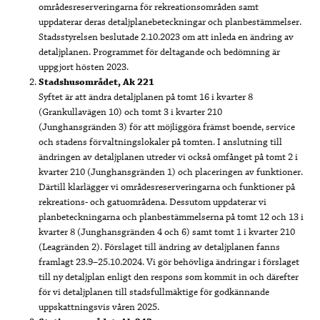
områdesreserveringarna för rekreationsområden samt
uppdaterar deras detaljplanebeteckningar och planbestämmelser.
Stadsstyrelsen beslutade 2.10.2023 om att inleda en ändring av
detaljplanen. Programmet för deltagande och bedömning är
uppgjort hösten 2023.
Stadshusområdet, Ak 221
Syftet är att ändra detaljplanen på tomt 16 i kvarter 8
(Grankullavägen 10) och tomt 3 i kvarter 210
(Junghansgränden 3) för att möjliggöra främst boende, service
och stadens förvaltningslokaler på tomten. I anslutning till
ändringen av detaljplanen utreder vi också omfånget på tomt 2 i
kvarter 210 (Junghansgränden 1) och placeringen av funktioner.
Därtill klarlägger vi områdesreserveringarna och funktioner på
rekreations- och gatuområdena. Dessutom uppdaterar vi
planbeteckningarna och planbestämmelserna på tomt 12 och 13 i
kvarter 8 (Junghansgränden 4 och 6) samt tomt 1 i kvarter 210
(Leagränden 2). Förslaget till ändring av detaljplanen fanns
framlagt 23.9–25.10.2024. Vi gör behövliga ändringar i förslaget
till ny detaljplan enligt den respons som kommit in och därefter
för vi detaljplanen till stadsfullmäktige för godkännande
uppskattningsvis våren 2025.