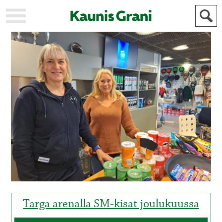
KAUPUNKI
STADEN
AJANKOHTAISTA
AKTUELLT
URHEILU
IDROTT
KULTTUURI
KULTUR
HISTORIA
HISTORIA
YLEINEN
ALLMÄN
FÖR
MAINOSTAJILLE
ANNONSÖRER
Targa arenalla SM-kisat joulukuussa