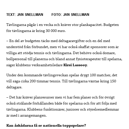
TEXT: JAN SNELLMAN
FOTO: JAN SNELLMAN
Tävlingarna pågår i en vecka och kräver stor plankapacitet. Budgeten
för tävlingarna är kring 30 000 euro.
– En del av budgeten täcks med deltagaravgifter och en del med
understöd från förbundet, men vi har också skaffat sponsorer som är
villiga att stödja tennis och tävlingarna. Det behövs också domare,
bollpersonal till planerna och bland annat fysioterapeuter till spelarna,
säger klubbens verksamhetsledare
Kirsi Lassooy
.
Under den kommande tävlingsveckan spelas drygt 100 matcher, det
vill säga cirka 200 timmar tennis. Till tävlingarna väntas kring 150
deltagare.
– Det här kräver planresurser men vi har fem planer och för övrigt
också strålande förhållanden både för spelarna och för att följa med
tävlingarna. Klubbens funktionärer, juniorer och styrelsemedlemmar
är med i arrangemangen.
Kan åskådarna få se nationella toppspelare?