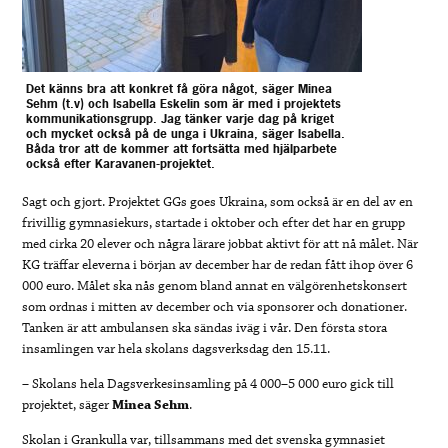
Det känns bra att konkret få göra något, säger Minea
Sehm (t.v) och Isabella Eskelin som är med i projektets
kommunikationsgrupp. Jag tänker varje dag på kriget
och mycket också på de unga i Ukraina, säger Isabella.
Båda tror att de kommer att fortsätta med hjälparbete
också efter Karavanen-projektet.
Sagt och gjort. Projektet GGs goes Ukraina, som också är en del av en
frivillig gymnasiekurs, startade i oktober och efter det har en grupp
med cirka 20 elever och några lärare jobbat aktivt för att nå målet. När
KG träffar eleverna i början av december har de redan fått ihop över 6
000 euro. Målet ska nås genom bland annat en välgörenhetskonsert
som ordnas i mitten av december och via sponsorer och donationer.
Tanken är att ambulansen ska sändas iväg i vår. Den första stora
insamlingen var hela skolans dagsverksdag den 15.11.
– Skolans hela Dagsverkesinsamling på 4 000–5 000 euro gick till
projektet, säger
Minea Sehm
.
Skolan i Grankulla var, tillsammans med det svenska gymnasiet