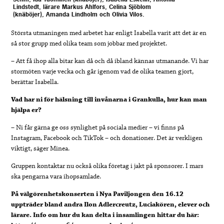
Lindstedt, lärare Markus Ahlfors, Celina Sjöblom
(knäböjer), Amanda Lindholm och Olivia Vilos.
Största utmaningen med arbetet har enligt Isabella varit att det är en
så stor grupp med olika team som jobbar med projektet.
– Att få ihop alla bitar kan då och då ibland kännas utmanande. Vi har
stormöten varje vecka och går igenom vad de olika teamen gjort,
berättar Isabella.
Vad har ni för hälsning till invånarna i Grankulla, hur kan man
hjälpa er?
– Ni får gärna ge oss synlighet på sociala medier – vi finns på
Instagram, Facebook och TikTok – och donationer. Det är verkligen
viktigt, säger Minea.
Gruppen kontaktar nu också olika företag i jakt på sponsorer. I mars
ska pengarna vara ihopsamlade.
På välgörenhetskonserten i Nya Paviljongen den 16.12
uppträder bland andra Ilon Adlercreutz, Luciakören, elever och
lärare. Info om hur du kan delta i insamlingen hittar du här: