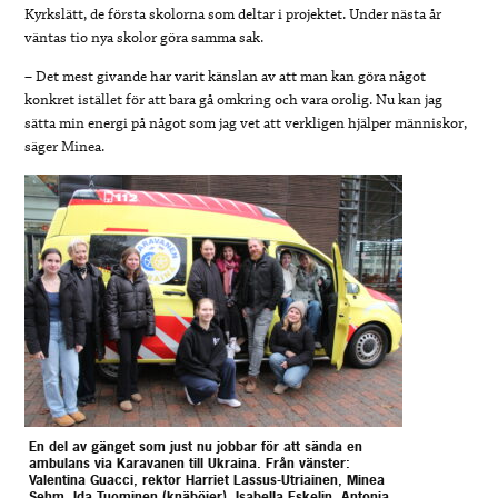
Kyrkslätt, de första skolorna som deltar i projektet. Under nästa år
väntas tio nya skolor göra samma sak.
– Det mest givande har varit känslan av att man kan göra något
konkret istället för att bara gå omkring och vara orolig. Nu kan jag
sätta min energi på något som jag vet att verkligen hjälper människor,
säger Minea.
En del av gänget som just nu jobbar för att sända en
ambulans via Karavanen till Ukraina. Från vänster:
Valentina Guacci, rektor Harriet Lassus-Utriainen, Minea
Sehm, Ida Tuominen (knäböjer), Isabella Eskelin, Antonia