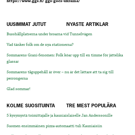
https://www.ggs.fi/ ggs-goes-ukraina/
UUSIMMAT JUTUT
NYASTE ARTIKLAR
Busshållplatserna under broarna vid Tunnelvägen
Vad tänker folk om de nya stationerna?
Sommarens Grani-fenomen: Folk köar upp till en timme för jättelika
glassar
Sommarens tåguppehåll är över – nu är det lättare att ta sig till
perrongerna
Glad sommar!
KOLME SUOSITUINTA
TRE MEST POPULÄRA
5 kysymystä toimittajalle ja kauniaislaiselle Jan Anderssonille
Suomen ensimmäinen pizza-automaatti tuli Kauniaisiin