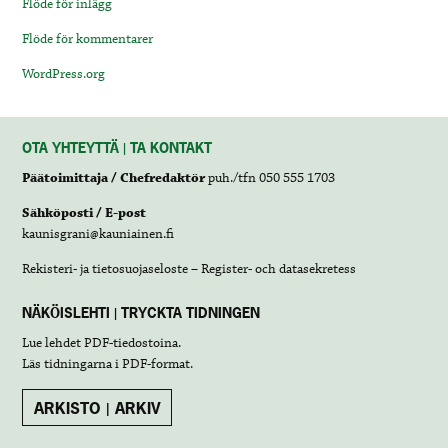
Flöde för inlägg
Flöde för kommentarer
WordPress.org
OTA YHTEYTTÄ | TA KONTAKT
Päätoimittaja / Chefredaktör
puh./tfn 050 555 1703
Sähköposti / E-post
kaunisgrani@kauniainen.fi
Rekisteri- ja tietosuojaseloste – Register- och datasekretess
NÄKÖISLEHTI | TRYCKTA TIDNINGEN
Lue lehdet
PDF-tiedostoina
.
Läs tidningarna i
PDF-format
.
ARKISTO | ARKIV