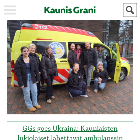
KAUPUNKI
STADEN
AJANKOHTAISTA
AKTUELLT
URHEILU
IDROTT
KULTTUURI
KULTUR
HISTORIA
HISTORIA
YLEINEN
ALLMÄN
FÖR
MAINOSTAJILLE
ANNONSÖRER
GGs goes Ukraina: Kauniaisten
lukiolaiset lähettävät ambulanssin