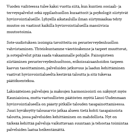
Vuoden vaihteessa tulee kaksi vuotta siitä, kun kuntien sosiaali- ja
terveyspalvelut sekä oppilashuollon kuraattorit ja psykologit siirtyivät
hyvinvointialueille. Lyhyellä aikataululla ilman siirtymäaikaa tehty
muutos on vaatinut kaikilla hyvinvointialueilla massiivisia
muutostoimia.
Sote-uudistuksen isoimpia tavoitteita on perusterveydenhuollon
vahvistaminen. Yhteiskuntamme väestörakenne ja tarpeet muuttuvat,
ja sotepalvelut pitää saada vakaammalle pohjalle. Painopisteen
siirtäminen perusterveydenhuoltoon, erikoissairaanhoidon tarpeen
kasvun tasoittaminen, palveluiden jatkuvuus ja laadun kehittäminen
vaativat hyvinvointialueelta kestävää taloutta ja sitä tukevaa
päätöksentekoa.
Lakisääteinen palvelujen ja maksujen harmonisointi on näkynyt myös
Kauniaisissa, mutta vastuullisten päätösten myötä Länsi-Uudenmaan
hyvinvointialueella on päästy pitkälle talouden tasapainottamisessa.
Juuri hyväksytty talousarvio jatkaa alueen tietä kohti tasapainoista
taloutta, jossa palveluiden kehittäminen on mahdollista. Nyt on
tärkeää kehittää palveluja vaikuttavaan suuntaan ja tehostaa toimintaa
palveluiden laatua heikentämättä.