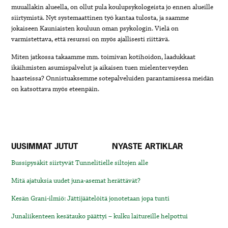
muuallakin alueella, on ollut pula koulupsykologeista jo ennen alueille
siirtymistä. Nyt systemaattinen työ kantaa tulosta, ja saamme
jokaiseen Kauniaisten kouluun oman psykologin. Vielä on
varmistettava, että resurssi on myös ajallisesti riittävä.
Miten jatkossa takaamme mm. toimivan kotihoidon, laadukkaat
ikäihmisten asumispalvelut ja aikaisen tuen mielenterveyden
haasteissa? Onnistuaksemme sotepalveluiden parantamisessa meidän
on katsottava myös eteenpäin.
UUSIMMAT JUTUT
NYASTE ARTIKLAR
Bussipysäkit siirtyvät Tunnelitielle siltojen alle
Mitä ajatuksia uudet juna-asemat herättävät?
Kesän Grani-ilmiö: Jättijäätelöitä jonotetaan jopa tunti
Junaliikenteen kesätauko päättyi – kulku laitureille helpottui