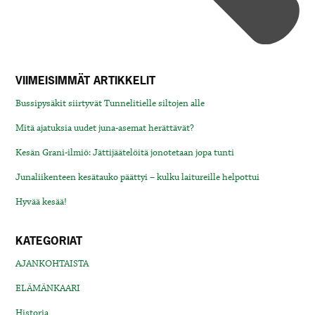
VIIMEISIMMÄT ARTIKKELIT
Bussipysäkit siirtyvät Tunnelitielle siltojen alle
Mitä ajatuksia uudet juna-asemat herättävät?
Kesän Grani-ilmiö: Jättijäätelöitä jonotetaan jopa tunti
Junaliikenteen kesätauko päättyi – kulku laitureille helpottui
Hyvää kesää!
KATEGORIAT
AJANKOHTAISTA
ELÄMÄNKAARI
Historia