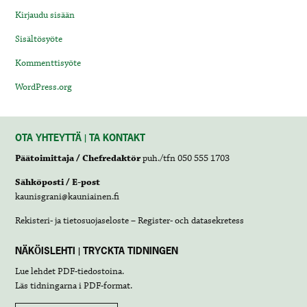
Kirjaudu sisään
Sisältösyöte
Kommenttisyöte
WordPress.org
OTA YHTEYTTÄ | TA KONTAKT
Päätoimittaja / Chefredaktör
puh./tfn 050 555 1703
Sähköposti / E-post
kaunisgrani@kauniainen.fi
Rekisteri- ja tietosuojaseloste – Register- och datasekretess
NÄKÖISLEHTI | TRYCKTA TIDNINGEN
Lue lehdet
PDF-tiedostoina
.
Läs tidningarna i
PDF-format
.