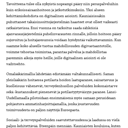
Tavoitteena tulee olla nykyistä nopeampi pääsy niin peruspalveluihin
kuin erikoissairaanhoitoon ja jatkotutkimuksiin. Yksi alueen
kehittämiskohdista on digitaalinen asiointi. Kauniaisissakin
puhuttaneet takaisinsoittojärjestelmän haasteet ovat olleet vaikeasti
ratkaistavissa. Ensi vuonna on tarkoitus saada sähköisiä
ajanvarausjärjestelmiä puhelinvarausten rinnalle, jolloin hoitoon pääsy
sujuvoituu ja hoitajaresurssia voidaan hyödyntää vaikuttavammin. Kun
saamme koko alueelle tuotua mahdollisuuden digivastaantotolle,
voimme tehostaa toimintaa, parantaa palvelua ja mahdollistaa
paremmin aikoja myös heille, joille digitaalinen asiointi ei ole
vaihtoehto.
Omalääkärimallia lähdetään edistämään valtakunnallisesti. Saman
yleislääkärin hoitaessa potilasta hoidon laatuparanee, sairastavuus ja
kuolleisuus vähenevät, terveydenhuollon palveluiden kokonaistarve
sekä -kustannukset pienenevät ja potilastyytyväisyys paranee. Länsi-
Uudellamaalla pilotoidaan ensimmäisenä myös samaan perusideaan
pohjautuva ammatinharjoittajamallia, jonka joustavuuden
toimivuudesta on paljon näyttöjä Euroopasta.
Sosiaali- ja terveyspalveluiden saavutettavuudessa ja laadussa on vielä
paljon kehitettävää. Eteenpäin mennään. Kauniaisten kouluissa, kuten