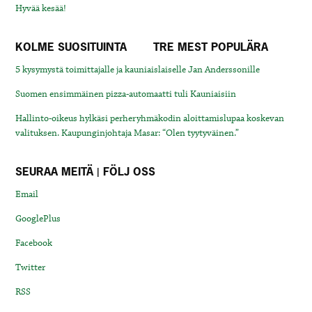
Hyvää kesää!
KOLME SUOSITUINTA
TRE MEST POPULÄRA
5 kysymystä toimittajalle ja kauniaislaiselle Jan Anderssonille
Suomen ensimmäinen pizza-automaatti tuli Kauniaisiin
Hallinto-oikeus hylkäsi perheryhmäkodin aloittamislupaa koskevan
valituksen. Kaupunginjohtaja Masar: “Olen tyytyväinen.”
SEURAA MEITÄ | FÖLJ OSS
Email
GooglePlus
Facebook
Twitter
RSS