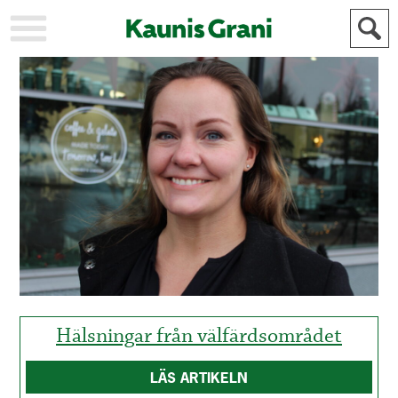
KAUPUNKI
STADEN
AJANKOHTAISTA
AKTUELLT
URHEILU
IDROTT
KULTTUURI
KULTUR
HISTORIA
HISTORIA
YLEINEN
ALLMÄN
FÖR
MAINOSTAJILLE
ANNONSÖRER
Hälsningar från välfärdsområdet
LÄS ARTIKELN