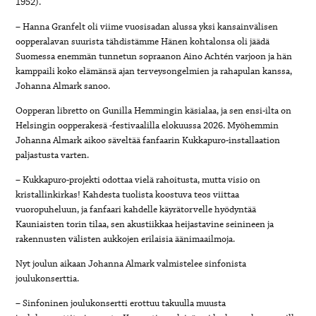
1952).
– Hanna Granfelt oli viime vuosisadan alussa yksi kansainvälisen
oopperalavan suurista tähdistämme Hänen kohtalonsa oli jäädä
Suomessa enemmän tunnetun sopraanon Aino Achtén varjoon ja hän
kamppaili koko elämänsä ajan terveysongelmien ja rahapulan kanssa,
Johanna Almark sanoo.
Oopperan libretto on Gunilla Hemmingin käsialaa, ja sen ensi-ilta on
Helsingin oopperakesä -festivaalilla elokuussa 2026. Myöhemmin
Johanna Almark aikoo säveltää fanfaarin Kukkapuro-installaation
paljastusta varten.
– Kukkapuro-projekti odottaa vielä rahoitusta, mutta visio on
kristallinkirkas! Kahdesta tuolista koostuva teos viittaa
vuoropuheluun, ja fanfaari kahdelle käyrätorvelle hyödyntää
Kauniaisten torin tilaa, sen akustiikkaa heijastavine seinineen ja
rakennusten välisten aukkojen erilaisia äänimaailmoja.
Nyt joulun aikaan Johanna Almark valmistelee sinfonista
joulukonserttia.
– Sinfoninen joulukonsertti erottuu takuulla muusta