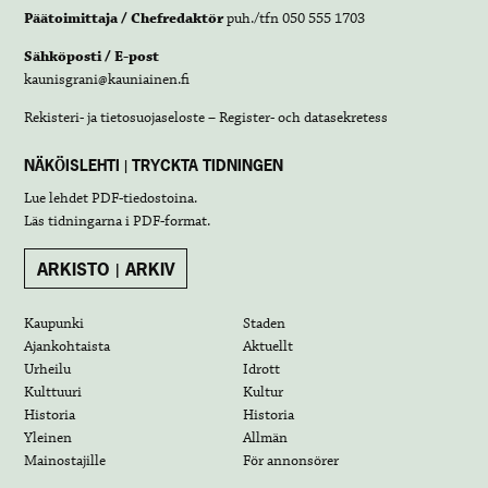
Päätoimittaja / Chefredaktör
puh./tfn 050 555 1703
Sähköposti / E-post
kaunisgrani@kauniainen.fi
Rekisteri- ja tietosuojaseloste – Register- och datasekretess
NÄKÖISLEHTI | TRYCKTA TIDNINGEN
Lue lehdet
PDF-tiedostoina
.
Läs tidningarna i
PDF-format
.
ARKISTO | ARKIV
Kaupunki
Staden
Ajankohtaista
Aktuellt
Urheilu
Idrott
Kulttuuri
Kultur
Historia
Historia
Yleinen
Allmän
Mainostajille
För annonsörer