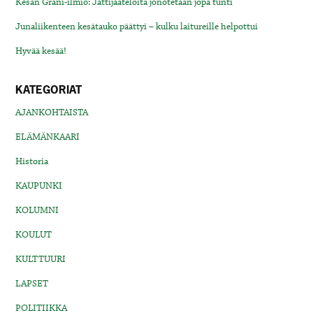
Kesän Grani-ilmiö: Jättijäätelöitä jonotetaan jopa tunti
Junaliikenteen kesätauko päättyi – kulku laitureille helpottui
Hyvää kesää!
KATEGORIAT
AJANKOHTAISTA
ELÄMÄNKAARI
Historia
KAUPUNKI
KOLUMNI
KOULUT
KULTTUURI
LAPSET
POLITIIKKA