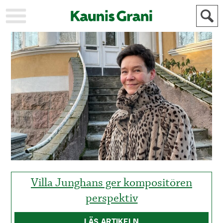
KAUPUNKI
STADEN
AJANKOHTAISTA
AKTUELLT
URHEILU
IDROTT
KULTTUURI
KULTUR
HISTORIA
HISTORIA
YLEINEN
ALLMÄN
FÖR
MAINOSTAJILLE
ANNONSÖRER
Villa Junghans ger kompositören
perspektiv
LÄS ARTIKELN