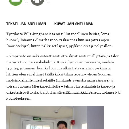
TEKSTI: JAN SNELLMAN
KUVAT: JAN SNELLMAN
Työtilasta Villa Junghansissa on tullut todellinen keidas, ”oma
huone”, Johanna Almark sanoo, taakseensa kun saa jättää arjen
“häiriötekijät”, kuten nälkäiset lapset, pyykkivuoret ja pölypallot.
– Ympäristö on sekä esteettisesti että akustisesti miellyttävä, ja talon
historia tuo uusia näkökulmia. Kun suljen oven perässäni, mieleni
tyyntyy, ja tunnen, kuinka luovuus alkaa heti virrata. Syyskuusta
lähtien olen säveltänyt täällä kaksi tilausteosta – yhden Suomen
ruotsinkielisille mieslaulajille (Finlands svenska manssångare) ja
toisen Suomen Mieskuoroliitolle – tehnyt lastenlauluista kuoro- ja
orkesterisovituksia, ja nyt alan säveltää musiikkia Benedicta-tanssi- ja
kuoroteokseen.