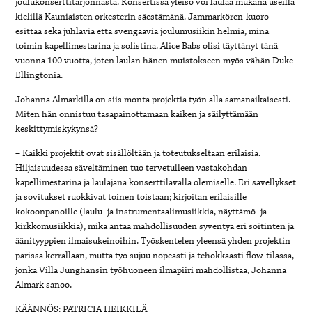
joulukonserttitarjonnasta. Konsertissa yleisö voi laulaa mukana useilla
kielillä Kauniaisten orkesterin säestämänä. Jammarkören-kuoro
esittää sekä juhlavia että svengaavia joulumusiikin helmiä, minä
toimin kapellimestarina ja solistina. Alice Babs olisi täyttänyt tänä
vuonna 100 vuotta, joten laulan hänen muistokseen myös vähän Duke
Ellingtonia.
Johanna Almarkilla on siis monta projektia työn alla samanaikaisesti.
Miten hän onnistuu tasapainottamaan kaiken ja säilyttämään
keskittymiskykynsä?
– Kaikki projektit ovat sisällöltään ja toteutukseltaan erilaisia.
Hiljaisuudessa säveltäminen tuo tervetulleen vastakohdan
kapellimestarina ja laulajana konserttilavalla olemiselle. Eri sävellykset
ja sovitukset ruokkivat toinen toistaan; kirjoitan erilaisille
kokoonpanoille (laulu- ja instrumentaalimusiikkia, näyttämö- ja
kirkkomusiikkia), mikä antaa mahdollisuuden syventyä eri soitinten ja
äänityyppien ilmaisukeinoihin. Työskentelen yleensä yhden projektin
parissa kerrallaan, mutta työ sujuu nopeasti ja tehokkaasti flow-tilassa,
jonka Villa Junghansin työhuoneen ilmapiiri mahdollistaa, Johanna
Almark sanoo.
KÄÄNNÖS: PATRICIA HEIKKILÄ