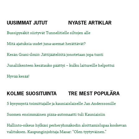
UUSIMMAT JUTUT
NYASTE ARTIKLAR
Bussipysäkit siirtyvät Tunnelitielle siltojen alle
Mitä ajatuksia uudet juna-asemat herättävät?
Kesän Grani-ilmiö: Jättijäätelöitä jonotetaan jopa tunti
Junaliikenteen kesätauko päättyi – kulku laitureille helpottui
Hyvää kesää!
KOLME SUOSITUINTA
TRE MEST POPULÄRA
5 kysymystä toimittajalle ja kauniaislaiselle Jan Anderssonille
Suomen ensimmäinen pizza-automaatti tuli Kauniaisiin
Hallinto-oikeus hylkäsi perheryhmäkodin aloittamislupaa koskevan
valituksen. Kaupunginjohtaja Masar: “Olen tyytyväinen.”