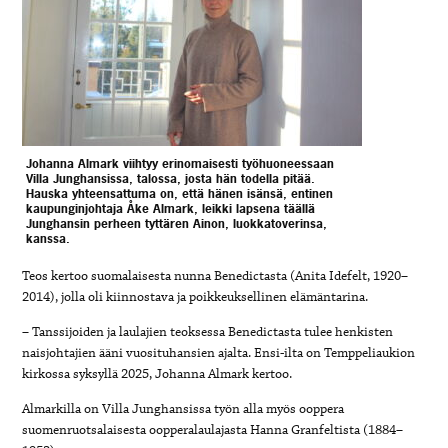
Johanna Almark viihtyy erinomaisesti työhuoneessaan
Villa Junghansissa, talossa, josta hän todella pitää.
Hauska yhteensattuma on, että hänen isänsä, entinen
kaupunginjohtaja Åke Almark, leikki lapsena täällä
Junghansin perheen tyttären Ainon, luokkatoverinsa,
kanssa.
Teos kertoo suomalaisesta nunna Benedictasta (Anita Idefelt, 1920–
2014), jolla oli kiinnostava ja poikkeuksellinen elämäntarina.
– Tanssijoiden ja laulajien teoksessa Benedictasta tulee henkisten
naisjohtajien ääni vuosituhansien ajalta. Ensi-ilta on Temppeliaukion
kirkossa syksyllä 2025, Johanna Almark kertoo.
Almarkilla on Villa Junghansissa työn alla myös ooppera
suomenruotsalaisesta oopperalaulajasta Hanna Granfeltista (1884–