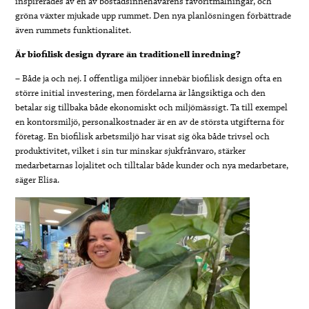
inspirerades av en av bostadsinnehavarens favoritmålningar, och
gröna växter mjukade upp rummet. Den nya planlösningen förbättrade
även rummets funktionalitet.
Är biofilisk design dyrare än traditionell inredning?
– Både ja och nej. I offentliga miljöer innebär biofilisk design ofta en
större initial investering, men fördelarna är långsiktiga och den
betalar sig tillbaka både ekonomiskt och miljömässigt. Ta till exempel
en kontorsmiljö, personalkostnader är en av de största utgifterna för
företag. En biofilisk arbetsmiljö har visat sig öka både trivsel och
produktivitet, vilket i sin tur minskar sjukfrånvaro, stärker
medarbetarnas lojalitet och tilltalar både kunder och nya medarbetare,
säger Elisa.