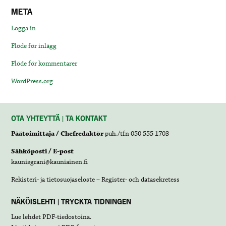
META
Logga in
Flöde för inlägg
Flöde för kommentarer
WordPress.org
OTA YHTEYTTÄ | TA KONTAKT
Päätoimittaja / Chefredaktör
puh./tfn 050 555 1703
Sähköposti / E-post
kaunisgrani@kauniainen.fi
Rekisteri- ja tietosuojaseloste – Register- och datasekretess
NÄKÖISLEHTI | TRYCKTA TIDNINGEN
Lue lehdet
PDF-tiedostoina
.