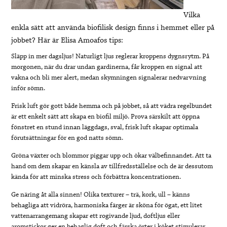
Vilka
enkla sätt att använda biofilisk design finns i hemmet eller på
jobbet? Här är Elisa Amoafos tips:
Släpp in mer dagsljus! Naturligt ljus reglerar kroppens dygnsrytm. På
morgonen, när du drar undan gardinerna, får kroppen en signal att
vakna och bli mer alert, medan skymningen signalerar nedvarvning
inför sömn.
Frisk luft gör gott både hemma och på jobbet, så att vädra regelbundet
är ett enkelt sätt att skapa en biofil miljö. Prova särskilt att öppna
fönstret en stund innan läggdags, sval, frisk luft skapar optimala
förutsättningar för en god natts sömn.
Gröna växter och blommor piggar upp och ökar välbefinnandet. Att ta
hand om dem skapar en känsla av tillfredsställelse och de är dessutom
kända för att minska stress och förbättra koncentrationen.
Ge näring åt alla sinnen! Olika texturer – trä, kork, ull – känns
behagliga att vidröra, harmoniska färger är sköna för ögat, ett litet
vattenarrangemang skapar ett rogivande ljud, doftljus eller
aromstickor ger en behaglig doft och färska örter i köket stimulerar