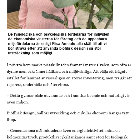
De fysiologiska och psykologiska fördelarna för individen,
de ekonomiska vinsterna för företag och de uppenbara
miljöfördelarna är enligt Elisa Amoafo alla skäl till att vi
bör sträva efter att använda biofilisk design i så stor
utsträckning som möjligt.
I privata hem märks prisskillnaden främst i materialvalen, som ofta är
dyrare men också mer hållbara och miljövänliga. Att välja ett trägolv
istället för laminat är visserligen en större investering, men trä går att
reparera, underhålla och återvinna.
– Detta gynnar både nuvarande och framtida boende och naturligtvis
även miljön.
Biofilisk design, hållbar utveckling och cirkulär ekonomi hänger tätt
ihop.
– Gemensamma mål inkluderar även energieffektivitet, minskat
koldioxidavtryck, produktlivscykeltänkande samt stöd för biologisk