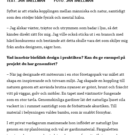
TEXT: JAN SNELLMAN
FOTO: JAN SNELLMAN
Syftet är att stärka kopplingen mellan människa och natur, samtidigt
som den stödjer både fysisk och mental hälsa.
– Jag älskar växter, träytor och utrymmen som badar i ljus, så det
kändes direkt rätt för mig. Jag ville också sticka ut i en bransch med
hård konkurrens och bestämde att detta skulle vara det som skiljer mig
från andra designers, säger hon.
Vad innebär biofilisk design i praktiken? Kan du ge exempel på
projekt du har genomfört?
– När jag designade ett mötesrum i en stor företagspark var målet att
skapa en inspirerande och trivsam miljö. Jag skapade en koppling till
naturen genom att använda brutna nyanser av grönt, brunt och fräscht
vitt på väggar, golv och möbler. En tapet med växtmotiv fungerade
som en stor tavla. Genomskinliga gardiner lät det naturliga ljuset sila
vackert in i rummet samtidigt som de förbättrade akustiken. Till
material i belysningen valdes bambu, som är snabbt förnybar.
I ett privat vardagsrum maximerade hon inflödet av naturligt ljus
genom en ny planlösning och val av gardinmaterial. Färgpaletten