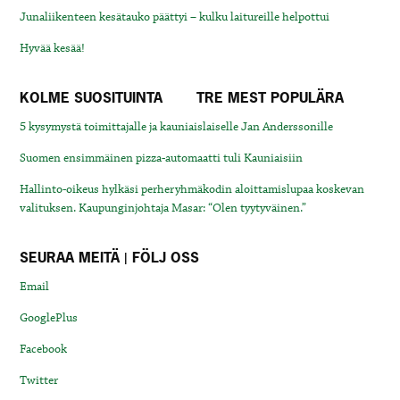
Junaliikenteen kesätauko päättyi – kulku laitureille helpottui
Hyvää kesää!
KOLME SUOSITUINTA
TRE MEST POPULÄRA
5 kysymystä toimittajalle ja kauniaislaiselle Jan Anderssonille
Suomen ensimmäinen pizza-automaatti tuli Kauniaisiin
Hallinto-oikeus hylkäsi perheryhmäkodin aloittamislupaa koskevan
valituksen. Kaupunginjohtaja Masar: “Olen tyytyväinen.”
SEURAA MEITÄ | FÖLJ OSS
Email
GooglePlus
Facebook
Twitter