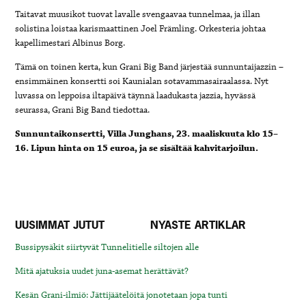
Taitavat muusikot tuovat lavalle svengaavaa tunnelmaa, ja illan
solistina loistaa karismaattinen Joel Främling. Orkesteria johtaa
kapellimestari Albinus Borg.
Tämä on toinen kerta, kun Grani Big Band järjestää sunnuntaijazzin –
ensimmäinen konsertti soi Kaunialan sotavammasairaalassa. Nyt
luvassa on leppoisa iltapäivä täynnä laadukasta jazzia, hyvässä
seurassa, Grani Big Band tiedottaa.
Sunnuntaikonsertti, Villa Junghans, 23. maaliskuuta klo 15–
16.
Lipun hinta on 15 euroa, ja se sisältää kahvitarjoilun.
UUSIMMAT JUTUT
NYASTE ARTIKLAR
Bussipysäkit siirtyvät Tunnelitielle siltojen alle
Mitä ajatuksia uudet juna-asemat herättävät?
Kesän Grani-ilmiö: Jättijäätelöitä jonotetaan jopa tunti