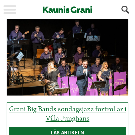
KAUPUNKI
STADEN
AJANKOHTAISTA
AKTUELLT
URHEILU
IDROTT
KULTTUURI
KULTUR
HISTORIA
HISTORIA
YLEINEN
ALLMÄN
FÖR
MAINOSTAJILLE
ANNONSÖRER
Grani Big Bands söndagsjazz förtrollar i
Villa Junghans
LÄS ARTIKELN