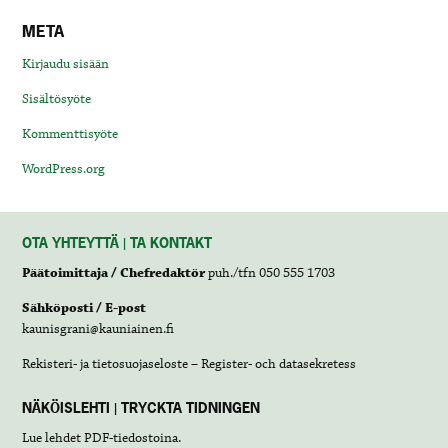
META
Kirjaudu sisään
Sisältösyöte
Kommenttisyöte
WordPress.org
OTA YHTEYTTÄ | TA KONTAKT
Päätoimittaja / Chefredaktör
puh./tfn 050 555 1703
Sähköposti / E-post
kaunisgrani@kauniainen.fi
Rekisteri- ja tietosuojaseloste – Register- och datasekretess
NÄKÖISLEHTI | TRYCKTA TIDNINGEN
Lue lehdet
PDF-tiedostoina
.