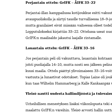
Perjantain ottelu: GrIFK – ÅIFK 33–22
Perjantai-illan kamppailussa kotijoukkue esitti vakuu
avauspuoliskolla ja siirtyi tauolle turvallisessa 18–9-jo
mutta granilaiset eivät missään vaiheessa olleet tode
Lopputulokseksi kirjattiin 33–22. Ottelussa useat nuor
GrIFK:n maalisaldo jakautui laajalle rintamalle.
Lauantain ottelu: GrIFK – ÅIFK 33–16
Jos perjantain peli oli vakuuttava, lauantain kohtaa
johti puoliajalla 14–10, mutta nosti sen jälkeen pelinsä
kuusi maalia. Ottelu päättyi ylivoimaiseen 33–16-voit
vastuuta ja lunastivat odotukset. Topias Laine oli jo
kun taas Wilhelm Hammarberg ja Kalle Kankaanpää vii
Yleisö nautti uudesta hallimiljööstä ja tulevai
Urheilullisen menestyksen lisäksi viikonlopusta teki er
maalattu GrIFK:n väreihin. Yleisö arvosti hallin uutt