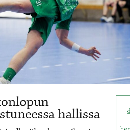
ikonlopun
stuneessa hallissa
he