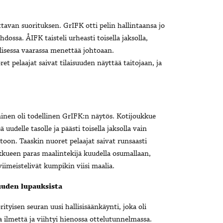
ttavan suorituksen. GrIFK otti pelin hallintaansa jo
hdossa. ÅIFK taisteli urheasti toisella jaksolla,
llisessa vaarassa menettää johtoaan.
et pelaajat saivat tilaisuuden näyttää taitojaan, ja
minen oli todellinen GrIFK:n näytös. Kotijoukkue
 uudelle tasolle ja päästi toisella jaksolla vain
toon. Taaskin nuoret pelaajat saivat runsaasti
ukkueen paras maalintekijä kuudella osumallaan,
meistelivät kumpikin viisi maalia.
suuden lupauksista
ityisen seuran uusi hallisisäänkäynti, joka oli
a ilmettä ja viihtyi hienossa ottelutunnelmassa.