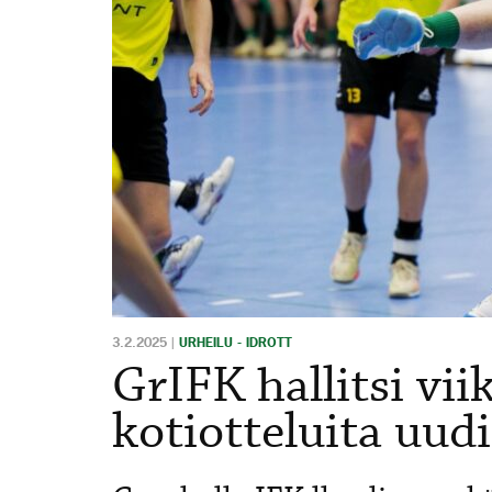
3.2.2025
|
URHEILU - IDROTT
GrIFK hallitsi vi
kotiotteluita uudi