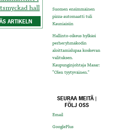
tsmyckad hall
Suomen ensimmäinen
pizza-automaatti tuli
ÄS ARTIKELN
Kauniaisiin
Hallinto-oikeus hylkäsi
perheryhmäkodin
aloittamislupaa koskevan
valituksen.
Kaupunginjohtaja Masar:
“Olen tyytyväinen.”
SEURAA MEITÄ |
FÖLJ OSS
Email
GooglePlus