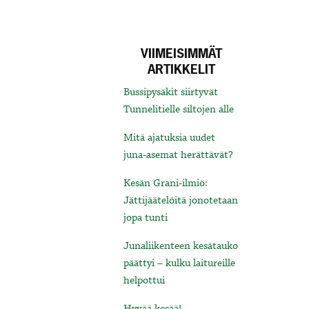
VIIMEISIMMÄT
ARTIKKELIT
Bussipysäkit siirtyvät
Tunnelitielle siltojen alle
Mitä ajatuksia uudet
juna-asemat herättävät?
Kesän Grani-ilmiö:
Jättijäätelöitä jonotetaan
jopa tunti
Junaliikenteen kesätauko
päättyi – kulku laitureille
helpottui
Hyvää kesää!