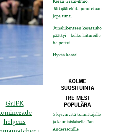
Kesän Grani-ilmiö:
Jättijäätelöitä jonotetaan
jopa tunti
Junaliikenteen kesätauko
päättyi – kulku laitureille
helpottui
Hyvää kesää!
KOLME
SUOSITUINTA
TRE MEST
GrIFK
POPULÄRA
dominerade
5 kysymystä toimittajalle
helgens
ja kauniaislaiselle Jan
mmamatcher i
Anderssonille