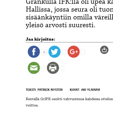
Grankulla IFK:lla oli upea 
Hallissa, jossa seura oli t
sisäänkäyntiin omilla väreil
yleisö arvosti suuresti.
Jaa kirjoitus:
0
TEKSTI: PATRICK NYSTEN
KUVAT: AKI YLIVARVI
Kentällä GrIFK osoitti vahvuutensa kahdessa otteluss
voittoa.