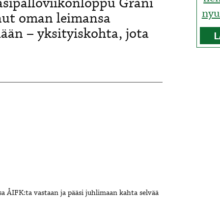
käsipalloviikonloppu Grani
nyu
uonut oman leimansa
lään – yksityiskohta, jota
L
a ÅIFK:ta vastaan ja pääsi juhlimaan kahta selvää