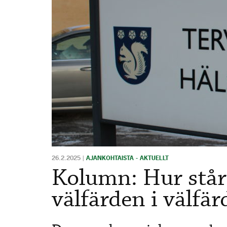
26.2.2025
|
AJANKOHTAISTA - AKTUELLT
Kolumn: Hur står 
välfärden i välfä