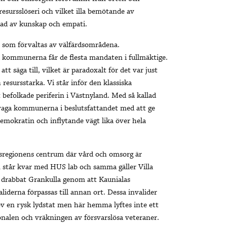
 resursslöseri och vilket illa bemötande av
glad av kunskap och empati.
 som förvaltas av välfärdsområdena.
ta kommunerna får de flesta mandaten i fullmäktige.
tt säga till, vilket är paradoxalt för det var just
resursstarka. Vi står inför den klassiska
 befolkade periferin i Västnyland. Med så kallad
svaga kommunerna i beslutsfattandet med att ge
demokratin och inflytande vägt lika över hela
rdsregionens centrum där vård och omsorg är
 står kvar med HUS lab och samma gäller Villa
t drabbat Grankulla genom att Kaunialas
aliderna förpassas till annan ort. Dessa invalider
ev en rysk lydstat men här hemma lyftes inte ett
sonalen och vräkningen av försvarslösa veteraner.