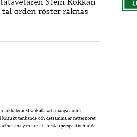
statsvetaren Stein Rokkan
L
tal orden röster räknas
som inkluderar Grankulla och många andra
 kritiskt tänkande och detsamma är rättesnöret
korthet analysera ur ett forskarperspektiv hur det