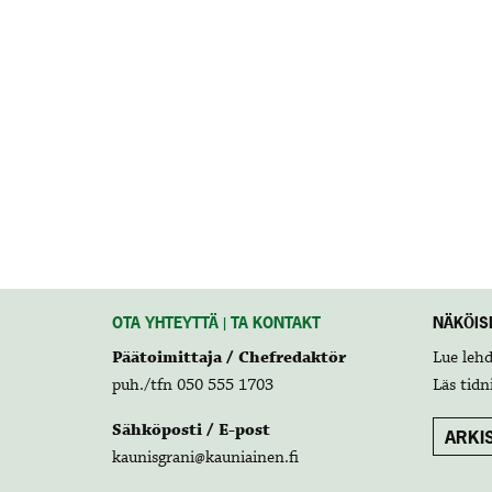
OTA YHTEYTTÄ | TA KONTAKT
NÄKÖISL
Päätoimittaja / Chefredaktör
Lue leh
puh./tfn 050 555 1703
Läs tidn
Sähköposti / E-post
ARKIS
kaunisgrani@kauniainen.fi