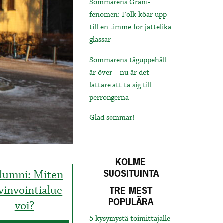
Sommarens Grani-
fenomen: Folk köar upp
till en timme för jättelika
glassar
Sommarens tåguppehåll
är över – nu är det
lättare att ta sig till
perrongerna
Glad sommar!
KOLME
lumni: Miten
SUOSITUINTA
vinvointialue
TRE MEST
POPULÄRA
voi?
5 kysymystä toimittajalle