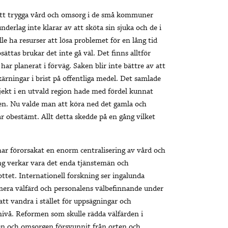
 att trygga vård och omsorg i de små kommuner
rlag inte klarar av att sköta sin sjuka och de i
le ha resurser att lösa problemet för en lång tid
ättas brukar det inte gå väl. Det finns alltför
 planerat i förväg. Saken blir inte bättre av att
rningar i brist på offentliga medel. Det samlade
jekt i en utvald region hade med fördel kunnat
gen. Nu valde man att köra ned det gamla och
 obestämt. Allt detta skedde på en gång vilket
ar förorsakat en enorm centralisering av vård och
ng verkar vara det enda tjänstemän och
ttet. Internationell forskning ser ingalunda
imera välfärd och personalens välbefinnande under
tt vandra i stället för uppsägningar och
ivå. Reformen som skulle rädda välfärden i
en och omsorgen försvunnit från orten och