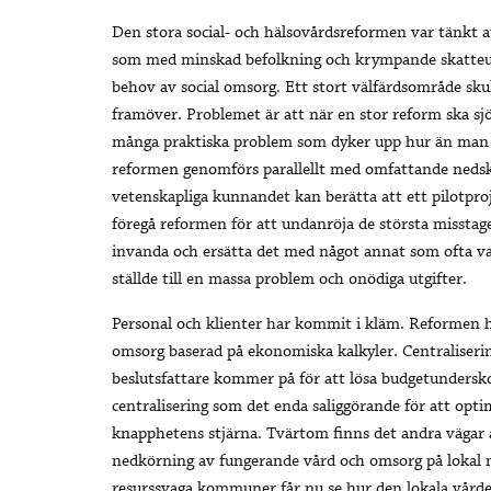
Den stora social- och hälsovårdsreformen var tänkt
som med minskad befolkning och krympande skatteunde
behov av social omsorg. Ett stort välfärdsområde skul
framöver. Problemet är att när en stor reform ska sjös
många praktiska problem som dyker upp hur än man har
reformen genomförs parallellt med omfattande nedskä
vetenskapliga kunnandet kan berätta att ett pilotpro
föregå reformen för att undanröja de största missta
invanda och ersätta det med något annat som ofta var
ställde till en massa problem och onödiga utgifter.
Personal och klienter har kommit i kläm. Reformen h
omsorg baserad på ekonomiska kalkyler. Centraliseri
beslutsfattare kommer på för att lösa budgetundersko
centralisering som det enda saliggörande för att opt
knapphetens stjärna. Tvärtom finns det andra vägar a
nedkörning av fungerande vård och omsorg på lokal n
resurssvaga kommuner får nu se hur den lokala vård