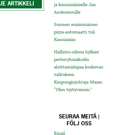
UE ARTIKKELI
ja kauniaislaiselle Jan
Anderssonille
Suomen ensimmäinen
pizza-automaatti tuli
Kauniaisiin
Hallinto-oikeus hylkäsi
perheryhmäkodin
aloittamislupaa koskevan
valituksen.
Kaupunginjohtaja Masar:
“Olen tyytyväinen.”
SEURAA MEITÄ |
FÖLJ OSS
Email