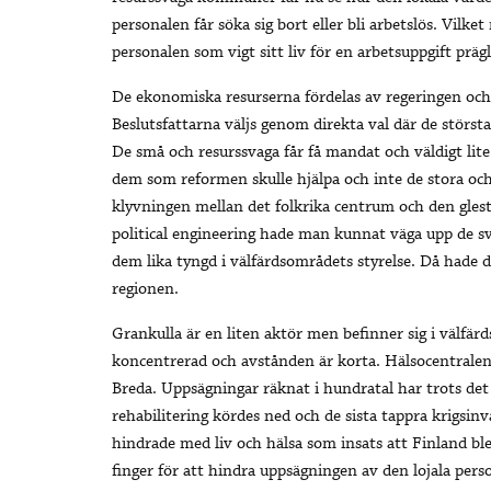
personalen får söka sig bort eller bli arbetslös. Vilket
personalen som vigt sitt liv för en arbetsuppgift prä
De ekonomiska resurserna fördelas av regeringen och
Beslutsfattarna väljs genom direkta val där de störs
De små och resurssvaga får få mandat och väldigt lite a
dem som reformen skulle hjälpa och inte de stora och 
klyvningen mellan det folkrika centrum och den glest
political engineering hade man kunnat väga upp de 
dem lika tyngd i välfärdsområdets styrelse. Då hade 
regionen.
Grankulla är en liten aktör men befinner sig i välfä
koncentrerad och avstånden är korta. Hälsocentralen
Breda. Uppsägningar räknat i hundratal har trots de
rehabilitering kördes ned och de sista tappra krigsinv
hindrade med liv och hälsa som insats att Finland bl
finger för att hindra uppsägningen av den lojala per