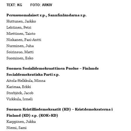
TEXT: KG
FOTO: ARKIV
Perussuomalaiset r.p., Sannfinländarna r.p.
Huttunen, Jarkko
Lehtinen, Petri
Miettinen, Taisto
Niskanen, Pasi-Antti
Nurminen, Juha
Soirinsuo, Matti
Suominen, Esko
Suomen Sosialidemokraattinen Puolue – Finlands
Socialdemokratiska Parti r.p.
Aitola-Helkkula, Minna
Karimaa, Erkki
Storbjörk, Jacob
Virkkula, Irmeli
Suomen Kristillisdemokraatit (KD) – Kristdemokraterna i
Finland (KD) r.p. (KOK+KD)
Karppinen, Jukka
Niemi, Sami