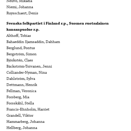
Neuvo, Mikaela
Niemi, Johanna
Ruysschaert, Denis
Svenska folkpartiet i Finland r.p., Suomen ruotsalainen
kansanpuolue r.p.
Althoff, Tobias
Bahaeddin Sjamsaddin, Dahham
Berglund, Pontus
Bergström, Simon
Björkstén, Claes
Bäckström-Toivanen, Jenni
Colliander-Nyman, Nina
Dahlström, Sylva
Dettmann, Henrik
Fellman, Veronica
Forsberg, Mia
Forsskåhl, Stella
Francis-Ehnholm, Harriet
Grandell, Viktor
Hammarberg, Johanna
Hellberg, Johanna