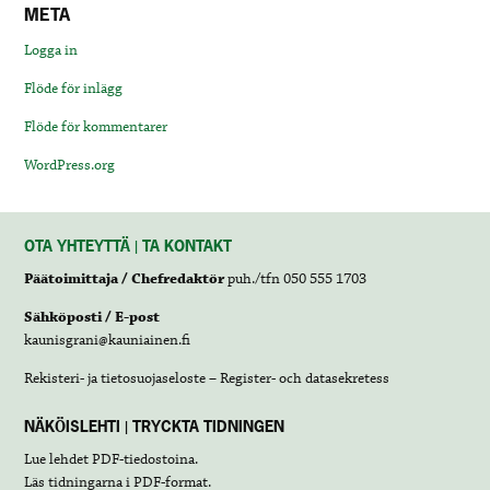
META
Logga in
Flöde för inlägg
Flöde för kommentarer
WordPress.org
OTA YHTEYTTÄ | TA KONTAKT
Päätoimittaja / Chefredaktör
puh./tfn 050 555 1703
Sähköposti / E-post
kaunisgrani@kauniainen.fi
Rekisteri- ja tietosuojaseloste – Register- och datasekretess
NÄKÖISLEHTI | TRYCKTA TIDNINGEN
Lue lehdet
PDF-tiedostoina
.
Läs tidningarna i
PDF-format
.