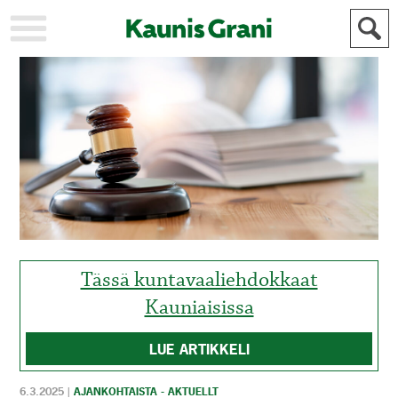
KAUPUNKI
STADEN
AJANKOHTAISTA
AKTUELLT
URHEILU
IDROTT
KULTTUURI
KULTUR
HISTORIA
HISTORIA
YLEINEN
ALLMÄN
FÖR
MAINOSTAJILLE
ANNONSÖRER
Tässä kuntavaaliehdokkaat
Kauniaisissa
LUE ARTIKKELI
6.3.2025
|
AJANKOHTAISTA - AKTUELLT