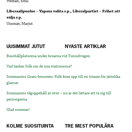
Weman, Emil
Liberaalipuolue – Vapaus valita r.p., Liberalpartiet – Frihet att
välja r.p.
Uusmäe, Marjut
UUSIMMAT JUTUT
NYASTE ARTIKLAR
Busshållplatserna under broarna vid Tunnelvägen
Vad tänker folk om de nya stationerna?
Sommarens Grani-fenomen: Folk köar upp till en timme för jättelika
glassar
Sommarens tåguppehåll är över – nu är det lättare att ta sig till
perrongerna
Glad sommar!
KOLME SUOSITUINTA
TRE MEST POPULÄRA