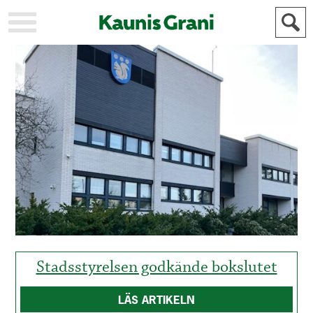
KAUPUNKI
STADEN
AJANKOHTAISTA
AKTUELLT
URHEILU
IDROTT
KULTTUURI
KULTUR
HISTORIA
HISTORIA
YLEINEN
ALLMÄN
FÖR
MAINOSTAJILLE
ANNONSÖRER
Stadsstyrelsen godkände bokslutet
LÄS ARTIKELN