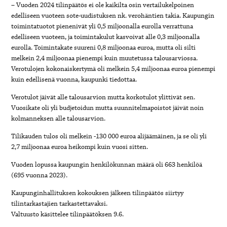
– Vuoden 2024 tilinpäätös ei ole kaikilta osin vertailukelpoinen
edelliseen vuoteen sote-uudistuksen nk. verohäntien takia. Kaupungin
toimintatuotot pienenivät yli 0,5 miljoonalla eurolla verrattuna
edelliseen vuoteen, ja toimintakulut kasvoivat alle 0,3 miljoonalla
eurolla. Toimintakate suureni 0,8 miljoonaa euroa, mutta oli silti
melkein 2,4 miljoonaa pienempi kuin muutetussa talousarviossa.
Verotulojen kokonaiskertymä oli melkein 5,4 miljoonaa euroa pienempi
kuin edellisenä vuonna, kaupunki tiedottaa.
Verotulot jäivät alle talousarvion mutta korkotulot ylittivät sen.
Vuosikate oli yli budjetoidun mutta suunnitelmapoistot jäivät noin
kolmanneksen alle talousarvion.
Tilikauden tulos oli melkein -130 000 euroa alijäämäinen, ja se oli yli
2,7 miljoonaa euroa heikompi kuin vuosi sitten.
Vuoden lopussa kaupungin henkilökunnan määrä oli 663 henkilöä
(695 vuonna 2023).
Kaupunginhallituksen kokouksen jälkeen tilinpäätös siirtyy
tilintarkastajien tarkastettavaksi.
Valtuusto käsittelee tilinpäätöksen 9.6.