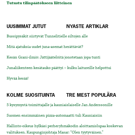
Tutustu tilinpäätökseen liitteinen
UUSIMMAT JUTUT
NYASTE ARTIKLAR
Bussipysäkit siirtyvät Tunnelitielle siltojen alle
Mitä ajatuksia uudet juna-asemat herättävät?
Kesän Grani-ilmiö: Jättijäätelöitä jonotetaan jopa tunti
Junaliikenteen kesätauko päättyi – kulku laitureille helpottui
Hyvää kesää!
KOLME SUOSITUINTA
TRE MEST POPULÄRA
5 kysymystä toimittajalle ja kauniaislaiselle Jan Anderssonille
Suomen ensimmäinen pizza-automaatti tuli Kauniaisiin
Hallinto-oikeus hylkäsi perheryhmäkodin aloittamislupaa koskevan
valituksen. Kaupunginjohtaja Masar: “Olen tyytyväinen.”