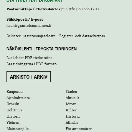
OTA YHTEYTTÄ | TA KONTAKT
Päätoimittaja / Chefredaktör
puh./tfn 050 555 1703
Sähköposti / E-post
kaunisgrani@kauniainen.fi
Rekisteri- ja tietosuojaseloste – Register- och datasekretess
NÄKÖISLEHTI | TRYCKTA TIDNINGEN
Lue lehdet
PDF-tiedostoina
.
Läs tidningarna i
PDF-format
.
ARKISTO | ARKIV
Kaupunki
Staden
Ajankohtaista
Aktuellt
Urheilu
Idrott
Kulttuuri
Kultur
Historia
Historia
Yleinen
Allmän
Mainostajille
För annonsörer