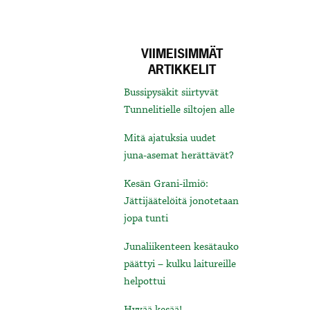
VIIMEISIMMÄT
ARTIKKELIT
Bussipysäkit siirtyvät
Tunnelitielle siltojen alle
Mitä ajatuksia uudet
juna-asemat herättävät?
Kesän Grani-ilmiö:
Jättijäätelöitä jonotetaan
jopa tunti
Junaliikenteen kesätauko
päättyi – kulku laitureille
helpottui
Hyvää kesää!