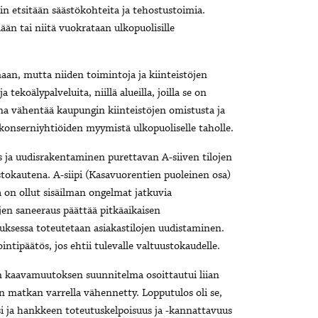
in etsitään säästökohteita ja tehostustoimia.
n tai niitä vuokrataan ulkopuolisille
aan, mutta niiden toimintoja ja kiinteistöjen
ekoälypalveluita, niillä alueilla, joilla se on
na vähentää kaupungin kiinteistöjen omistusta ja
konserniyhtiöiden myymistä ulkopuoliselle taholle.
 ja uudisrakentaminen purettavan A-siiven tilojen
tokautena. A-siipi (Kasavuorentien puoleinen osa)
a on ollut sisäilman ongelmat jatkuvia
en saneeraus päättää pitkäaikaisen
uksessa toteutetaan asiakastilojen uudistaminen.
ntipäätös, jos ehtii tulevalle valtuustokaudelle.
in kaavamuutoksen suunnitelma osoittautui liian
n matkan varrella vähennetty. Lopputulos oli se,
i ja hankkeen toteutuskelpoisuus ja -kannattavuus