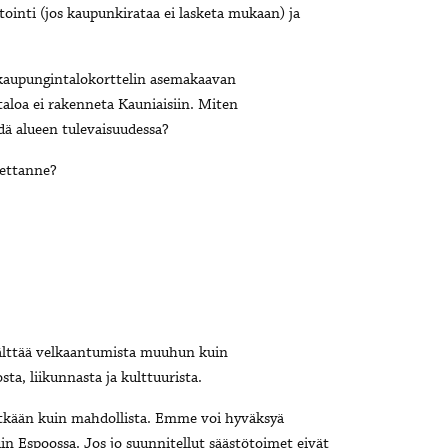
ointi (jos kaupunkirataa ei lasketa mukaan) ja
n kaupungintalokorttelin asemakaavan
aloa ei rakenneta Kauniaisiin. Miten
dä alueen tulevaisuudessa?
uettanne?
lttää velkaantumista muuhun kuin
sta, liikunnasta ja kulttuurista.
itkään kuin mahdollista. Emme voi hyväksyä
in Espoossa. Jos jo suunnitellut säästötoimet eivät