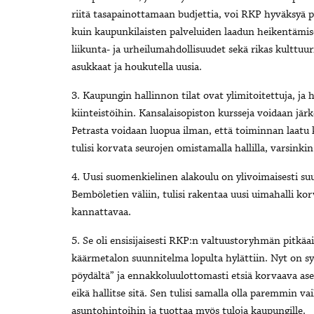
riitä tasapainottamaan budjettia, voi RKP hyväksyä
kuin kaupunkilaisten palveluiden laadun heikentämis
liikunta- ja urheilumahdollisuudet sekä rikas kulttuur
asukkaat ja houkutella uusia.
3. Kaupungin hallinnon tilat ovat ylimitoitettuja, ja
kiinteistöihin. Kansalaisopiston kursseja voidaan järk
Petrasta voidaan luopua ilman, että toiminnan laatu kär
tulisi korvata seurojen omistamalla hallilla, varsinkin
4. Uusi suomenkielinen alakoulu on ylivoimaisesti suu
Bemböletien väliin, tulisi rakentaa uusi uimahalli k
kannattavaa.
5. Se oli ensisijaisesti RKP:n valtuustoryhmän pitkäai
käärmetalon suunnitelma lopulta hylättiin. Nyt on sy
pöydältä” ja ennakkoluulottomasti etsiä korvaava a
eikä hallitse sitä. Sen tulisi samalla olla paremmin va
asuntohintoihin ja tuottaa myös tuloja kaupungille.