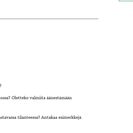
?
nossa? Oletteko valmiita äänestämään
astavassa tilanteessa? Antakaa esimerkkejä