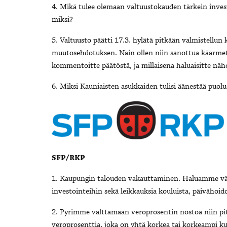
4. Mikä tulee olemaan valtuustokauden tärkein invest
miksi?
5. Valtuusto päätti 17.3. hylätä pitkään valmistellu
muutosehdotuksen. Näin ollen niin sanottua käärmet
kommentoitte päätöstä, ja millaisena haluaisitte näh
6. Miksi Kauniaisten asukkaiden tulisi äänestää puol
SFP/RKP
1. Kaupungin talouden vakauttaminen. Haluamme vä
investointeihin sekä leikkauksia kouluista, päivähoido
2. Pyrimme välttämään veroprosentin nostoa niin p
veroprosenttia, joka on yhtä korkea tai korkeampi ku