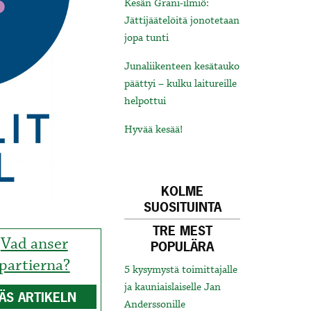
Kesän Grani-ilmiö:
Jättijäätelöitä jonotetaan
jopa tunti
Junaliikenteen kesätauko
päättyi – kulku laitureille
helpottui
Hyvää kesää!
KOLME
SUOSITUINTA
TRE MEST
Vad anser
POPULÄRA
partierna?
5 kysymystä toimittajalle
ja kauniaislaiselle Jan
ÄS ARTIKELN
Anderssonille