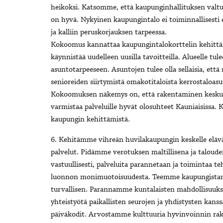
heikoksi. Katsomme, että kaupunginhallituksen val
on hyvä. Nykyinen kaupungintalo ei toiminnallisesti e
ja kalliin peruskorjauksen tarpeessa.
Kokoomus kannattaa kaupungintalokorttelin kehittämi
käynnistää uudelleen uusilla tavoitteilla. Alueelle tu
asuntotarpeeseen. Asuntojen tulee olla sellaisia, ett
senioreiden siirtymistä omakotitaloista kerrostaloas
Kokoomuksen näkemys on, että rakentaminen keskust
varmistaa palveluille hyvät olosuhteet Kauniaisissa.
kaupungin kehittämistä.
6. Kehitämme vihreän huvilakaupungin keskelle elävä
palvelut. Pidämme verotuksen maltillisena ja taloude
vastuullisesti, palveluita parannetaan ja toimintaa 
luonnon monimuotoisuudesta. Teemme kaupungistamme
turvallisen. Parannamme kuntalaisten mahdollisuuks
yhteistyötä paikallisten seurojen ja yhdistysten kans
päiväkodit. Arvostamme kulttuuria hyvinvoinnin rake