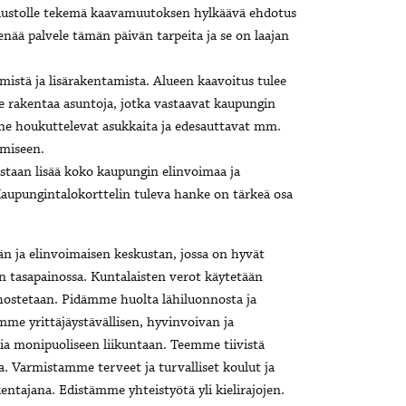
tuustolle tekemä kaavamuutoksen hylkäävä ehdotus
nää palvele tämän päivän tarpeita ja se on laajan
stä ja lisärakentamista. Alueen kaavoitus tulee
lee rakentaa asuntoja, jotka vastaavat kaupungin
ä ne houkuttelevat asukkaita ja edesauttavat mm.
umiseen.
aan lisää koko kaupungin elinvoimaa ja
 Kaupungintalokorttelin tuleva hanke on tärkeä osa
n ja elinvoimaisen keskustan, jossa on hyvät
n tasapainossa. Kuntalaisten verot käytetään
tehostetaan. Pidämme huolta lähiluonnosta ja
 yrittäjäystävällisen, hyvinvoivan ja
ia monipuoliseen liikuntaan. Teemme tiivistä
sa. Varmistamme terveet ja turvalliset koulut ja
ntajana. Edistämme yhteistyötä yli kielirajojen.