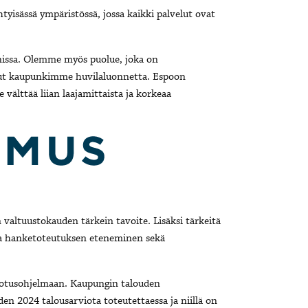
iihtyisässä ympäristössä, jossa kaikki palvelut ovat
anissa. Olemme myös puolue, joka on
nut kaupunkimme huvilaluonnetta. Espoon
välttää liian laajamittaista ja korkeaa
valtuustokauden tärkein tavoite. Lisäksi tärkeitä
 ja hanketoteutuksen eteneminen sekä
notusohjelmaan. Kaupungin talouden
en 2024 talousarviota toteutettaessa ja niillä on