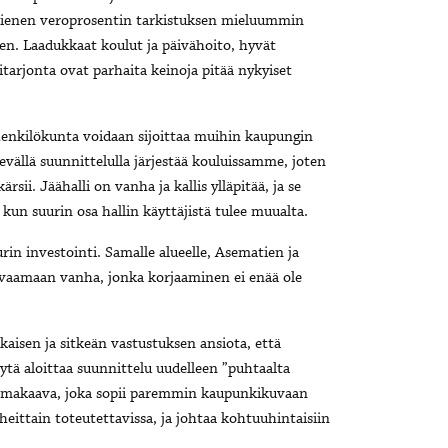
 pienen veroprosentin tarkistuksen mieluummin
en. Laadukkaat koulut ja päivähoito, hyvät
itarjonta ovat parhaita keinoja pitää nykyiset
 henkilökunta voidaan sijoittaa muihin kaupungin
evällä suunnittelulla järjestää kouluissamme, joten
sii. Jäähalli on vanha ja kallis ylläpitää, ja se
 kun suurin osa hallin käyttäjistä tulee muualta.
rin investointi. Samalle alueelle, Asematien ja
orvaamaan vanha, jonka korjaaminen ei enää ole
kaisen ja sitkeän vastustuksen ansiota, että
ytä aloittaa suunnittelu uudelleen ”puhtaalta
semakaava, joka sopii paremmin kaupunkikuvaan
iheittain toteutettavissa, ja johtaa kohtuuhintaisiin