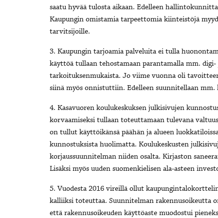
saatu hyvää tulosta aikaan. Edelleen hallintokunnitta
Kaupungin omistamia tarpeettomia kiinteistöjä myydää
tarvitsijoille.
3. Kaupungin tarjoamia palveluita ei tulla huonontam
käyttöä tullaan tehostamaan parantamalla mm. digi- ja t
tarkoituksenmukaista. Jo viime vuonna oli tavoittee
siinä myös onnistuttiin. Edelleen suunnitellaan mm. 
4. Kasavuoren koulukeskuksen julkisivujen kunnostus
korvaamiseksi tullaan toteuttamaan tulevana valtuus
on tullut käyttöikänsä päähän ja alueen luokkatiloiss
kunnostuksista huolimatta. Koulukeskusten julkisivuj
korjaussuunnitelman niiden osalta. Kirjaston saneera
Lisäksi myös uuden suomenkielisen ala-asteen investoi
5. Vuodesta 2016 vireillä ollut kaupungintalokorttel
kalliiksi toteuttaa. Suunnitelman rakennusoikeutta o
että rakennusoikeuden käyttöaste muodostui pieneks