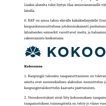
Lisäksi alueelta tulisi löytyä tilaa senioriasumiselle v
lähellä.
6. RKP on ainoa takuu elävälle kaksikielisyydelle Gr
kaupunkisuunnittelussa johdonmukaisesti puolusta
lähialueiden esimerkit varoittavat meitä, ja haluamme 
rakentamista keskustassa.
Kokoomus
1. Kaupungin talouden tasapainottaminen on tulevan 
asioita ovat suomenkielisen alakoulun suunnittelun
kaupungintalokorttelin kaavasta päättäminen.
2. Veronkorotukset eivät liity kokoomuksen tasapai
tasapainotuksen toimenpiteitä on tehty jo viime vuod