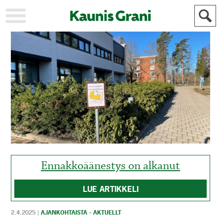
KAUPUNKI
STADEN
AJANKOHTAISTA
AKTUELLT
URHEILU
IDROTT
KULTTUURI
KULTUR
HISTORIA
HISTORIA
YLEINEN
ALLMÄN
FÖR
MAINOSTAJILLE
ANNONSÖRER
Ennakkoäänestys on alkanut
LUE ARTIKKELI
2.4.2025
|
AJANKOHTAISTA - AKTUELLT