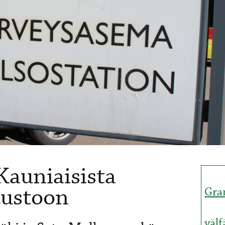
Kauniaisista
tuustoon
Gra
väl