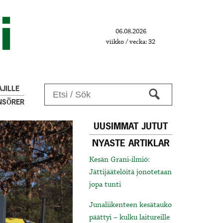
06.08.2026
viikko / vecka: 32
JILLE
NSÖRER
UUSIMMAT JUTUT
NYASTE ARTIKLAR
Kesän Grani-ilmiö:
Jättijäätelöitä jonotetaan
jopa tunti
Junaliikenteen kesätauko
päättyi – kulku laitureille