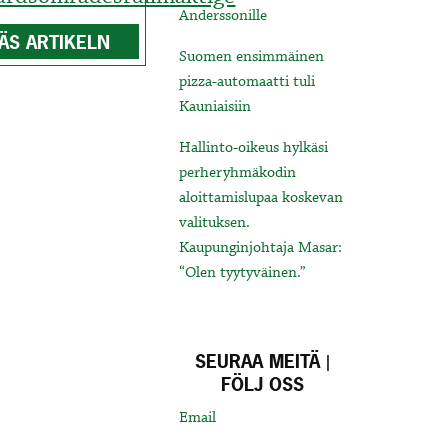
Anderssonille
ÄS ARTIKELN
Suomen ensimmäinen
pizza-automaatti tuli
Kauniaisiin
Hallinto-oikeus hylkäsi
perheryhmäkodin
aloittamislupaa koskevan
valituksen.
Kaupunginjohtaja Masar:
“Olen tyytyväinen.”
SEURAA MEITÄ |
FÖLJ OSS
Email