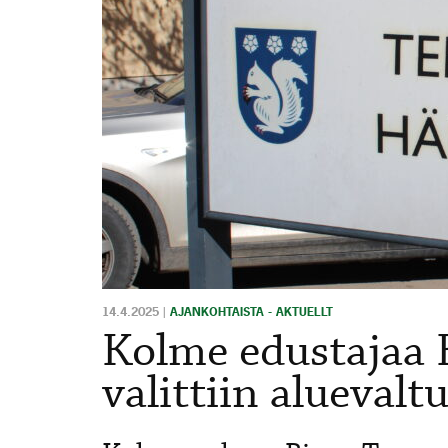
14.4.2025
|
AJANKOHTAISTA - AKTUELLT
Kolme edustajaa 
valittiin alueval