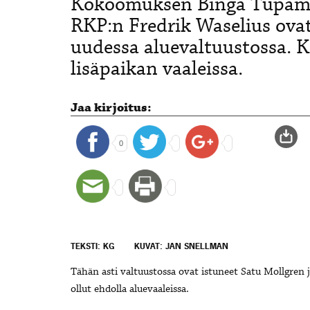
Kokoomuksen Binga Tupamäk
RKP:n Fredrik Waselius ova
uudessa aluevaltuustossa. 
lisäpaikan vaaleissa.
Jaa kirjoitus:
0
TEKSTI: KG
KUVAT: JAN SNELLMAN
Tähän asti valtuustossa ovat istuneet Satu Mollgren 
ollut ehdolla aluevaaleissa.