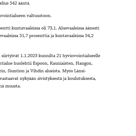
elius
542
ääntä.
vointialueen valtuustoon.
entti kuntavaaleissa oli 73,1. Aluevaaleissa äänesti
evaaleissa
51,7 prosenttia ja kuntavaaleissa 54,2
siirtyivät 1.1.2023 kunnilta 21 hyvinvointialueelle
ntialue huolehtii Espoon, Kauniaisten, Hangon,
 Siuntion ja Vihdin alueista. Myös Länsi-
astaavat nykyään sivistyksestä ja koulutuksesta,
nnä muusta.