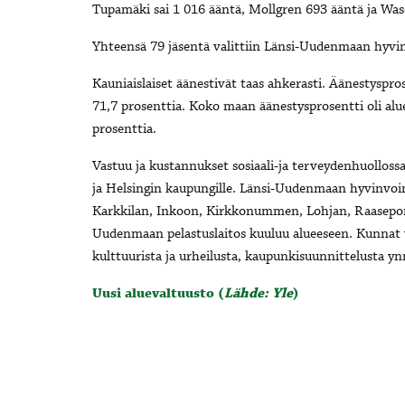
Tupamäki sai
1 016 ääntä,
Mollgren
693
ääntä ja Was
Yhteensä
79
jäsentä valittiin Länsi-Uudenmaan hyvin
Kauniaislaiset äänestivät taas ahkerasti. Äänestyspros
71,7 prosenttia.
Koko maan äänestysprosentti oli alu
prosenttia.
Vastuu ja kustannukset sosiaali-ja terveydenhuollossa 
ja Helsingin kaupungille. Länsi-Uudenmaan hyvinvoi
Karkkilan, Inkoon, Kirkkonummen, Lohjan, Raaseporin,
Uudenmaan pelastuslaitos kuuluu alueeseen. Kunnat v
kulttuurista ja urheilusta, kaupunkisuunnittelusta y
Uusi aluevaltuusto (
Lähde: Yle
)