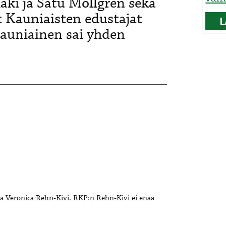
i ja Satu Mollgren sekä
t Kauniaisten edustajat
L
Kauniainen sai yhden
ja Veronica Rehn-Kivi. RKP:n Rehn-Kivi ei enää