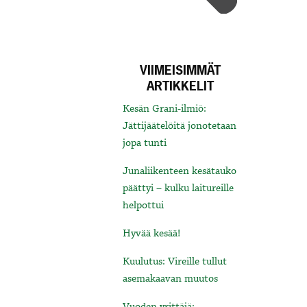
VIIMEISIMMÄT
ARTIKKELIT
Kesän Grani-ilmiö:
Jättijäätelöitä jonotetaan
jopa tunti
Junaliikenteen kesätauko
päättyi – kulku laitureille
helpottui
Hyvää kesää!
Kuulutus: Vireille tullut
asemakaavan muutos
Vuoden yrittäjä: