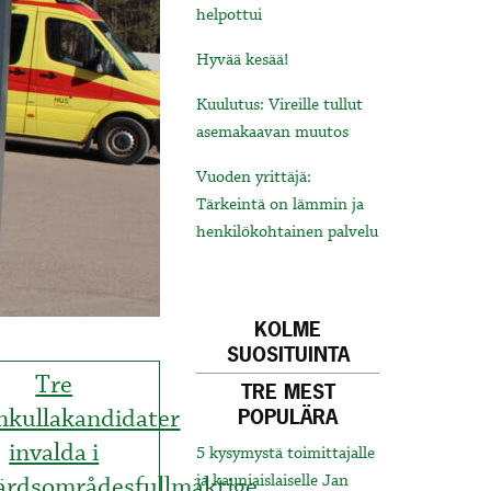
helpottui
Hyvää kesää!
Kuulutus: Vireille tullut
asemakaavan muutos
Vuoden yrittäjä:
Tärkeintä on lämmin ja
henkilökohtainen palvelu
KOLME
SUOSITUINTA
Tre
TRE MEST
nkullakandidater
POPULÄRA
invalda i
5 kysymystä toimittajalle
färdsområdesfullmäktige
ja kauniaislaiselle Jan