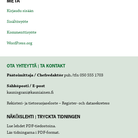
META
Kirjaudu sisään
Sisältösyöte
Kommenttisyöte
WordPress.org
OTA YHTEYTTÄ | TA KONTAKT
Päätoimittaja / Chefredaktör
puh./tfn 050 555 1703
Sähköposti / E-post
kaunisgrani@kauniainen.fi
Rekisteri- ja tietosuojaseloste – Register- och datasekretess
NÄKÖISLEHTI | TRYCKTA TIDNINGEN
Lue lehdet
PDF-tiedostoina
.
Läs tidningarna i
PDF-format
.