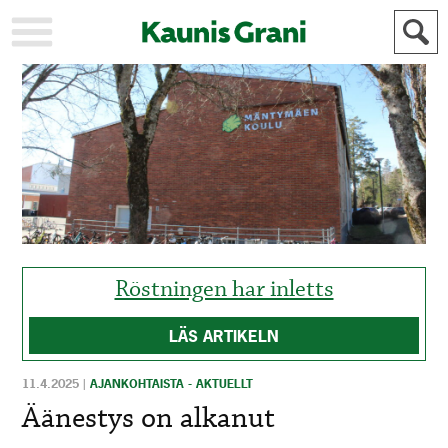
KAUPUNKI
STADEN
AJANKOHTAISTA
AKTUELLT
URHEILU
IDROTT
KULTTUURI
KULTUR
HISTORIA
HISTORIA
YLEINEN
ALLMÄN
FÖR
Röstningen har inletts
MAINOSTAJILLE
ANNONSÖRER
LÄS ARTIKELN
11.4.2025
|
AJANKOHTAISTA - AKTUELLT
Äänestys on alkanut