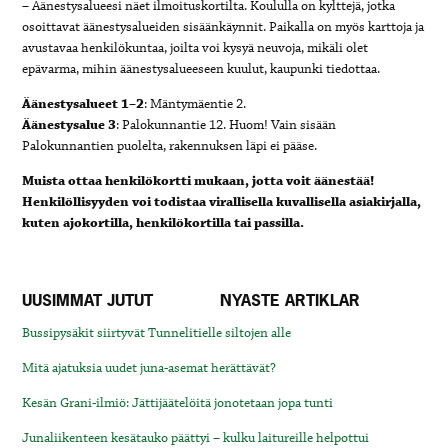
– Äänestysalueesi näet ilmoituskortilta. Koululla on kylttejä, jotka
osoittavat äänestysalueiden sisäänkäynnit. Paikalla on myös karttoja ja
avustavaa henkilökuntaa, joilta voi kysyä neuvoja, mikäli olet
epävarma, mihin äänestysalueeseen kuulut, kaupunki tiedottaa.
Äänestysalueet 1–2
: Mäntymäentie 2.
Äänestysalue 3
: Palokunnantie 12. Huom! Vain sisään
Palokunnantien puolelta, rakennuksen läpi ei pääse.
Muista ottaa henkilökortti mukaan, jotta voit äänestää!
Henkilöllisyyden voi todistaa virallisella kuvallisella asiakirjalla,
kuten ajokortilla, henkilökortilla tai passilla.
UUSIMMAT JUTUT
NYASTE ARTIKLAR
Bussipysäkit siirtyvät Tunnelitielle siltojen alle
Mitä ajatuksia uudet juna-asemat herättävät?
Kesän Grani-ilmiö: Jättijäätelöitä jonotetaan jopa tunti
Junaliikenteen kesätauko päättyi – kulku laitureille helpottui