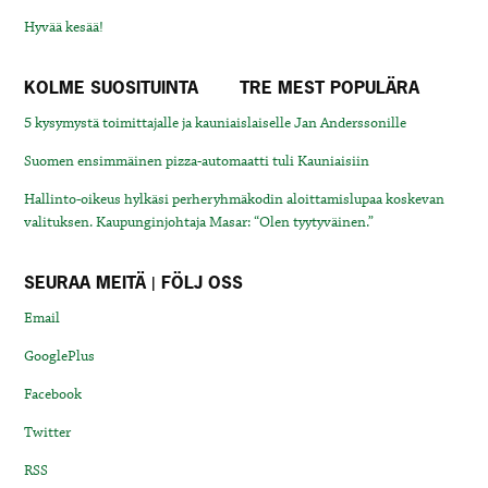
Hyvää kesää!
KOLME SUOSITUINTA
TRE MEST POPULÄRA
5 kysymystä toimittajalle ja kauniaislaiselle Jan Anderssonille
Suomen ensimmäinen pizza-automaatti tuli Kauniaisiin
Hallinto-oikeus hylkäsi perheryhmäkodin aloittamislupaa koskevan
valituksen. Kaupunginjohtaja Masar: “Olen tyytyväinen.”
SEURAA MEITÄ | FÖLJ OSS
Email
GooglePlus
Facebook
Twitter
RSS