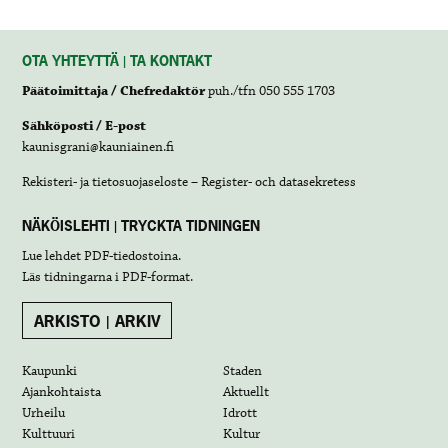
OTA YHTEYTTÄ | TA KONTAKT
Päätoimittaja / Chefredaktör
puh./tfn 050 555 1703
Sähköposti / E-post
kaunisgrani@kauniainen.fi
Rekisteri- ja tietosuojaseloste – Register- och datasekretess
NÄKÖISLEHTI | TRYCKTA TIDNINGEN
Lue lehdet
PDF-tiedostoina
.
Läs tidningarna i
PDF-format
.
ARKISTO | ARKIV
Kaupunki
Staden
Ajankohtaista
Aktuellt
Urheilu
Idrott
Kulttuuri
Kultur