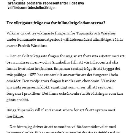
Grankullas ordinarie representanter i det nya
välfärdsområdesfullmäktige.
Tre viktigaste frågorna för fullmäktigeledamöterna?
Vilka är då det tre viktigaste frågorna för Tupamäki och Waselius
under kommande mandatperiod i välfärdsområdesfullmäktige. Så här
svarar Fredrik Waselius:
– Den enskilt viktigaste frågan för mig är att fortsätta arbetet med att
bevara närservicen – och i Grankullas fall, att vår hälsocentral ska
finnas kvar nära invånarna. En annan central fråga är att trygga det
tvåspråkiga – SFP har ett särskilt ansvar för att det fungerar i hela
området. Den tredje stora frågan handlar om ekonomin. Vi måste
använda resurserna klokt, samtidigt som vi ser till att servicen
fungerar i praktiken. Det finns också konkreta förbättringar som kan
göras snabbt.
Binga Tupamäki vill bland annat arbeta för att få ett system med
husläkare.
– Det första jag driver är att samordna välfärdsområdesvalet med