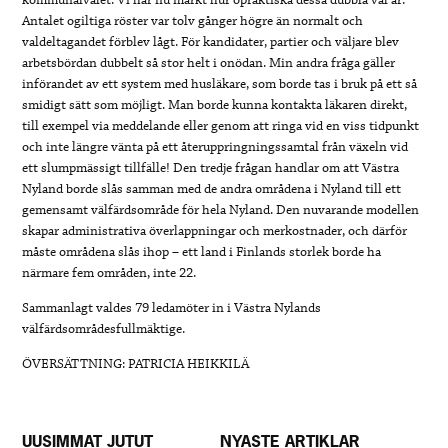
kommunalvalet. Vi har nu märkt hur opraktiska dessa dubbla val är.
Antalet ogiltiga röster var tolv gånger högre än normalt och
valdeltagandet förblev lågt. För kandidater, partier och väljare blev
arbetsbördan dubbelt så stor helt i onödan. Min andra fråga gäller
införandet av ett system med husläkare, som borde tas i bruk på ett så
smidigt sätt som möjligt. Man borde kunna kontakta läkaren direkt,
till exempel via meddelande eller genom att ringa vid en viss tidpunkt
och inte längre vänta på ett återuppringningssamtal från växeln vid
ett slumpmässigt tillfälle! Den tredje frågan handlar om att Västra
Nyland borde slås samman med de andra områdena i Nyland till ett
gemensamt välfärdsområde för hela Nyland. Den nuvarande modellen
skapar administrativa överlappningar och merkostnader, och därför
måste områdena slås ihop – ett land i Finlands storlek borde ha
närmare fem områden, inte 22.
Sammanlagt valdes 79 ledamöter in i Västra Nylands
välfärdsområdesfullmäktige.
ÖVERSÄTTNING: PATRICIA HEIKKILÄ
UUSIMMAT JUTUT
NYASTE ARTIKLAR