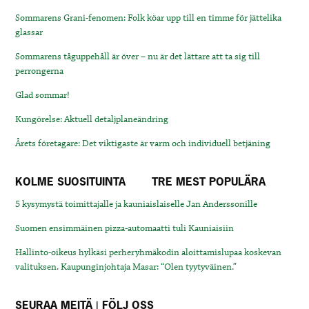
Sommarens Grani-fenomen: Folk köar upp till en timme för jättelika
glassar
Sommarens tåguppehåll är över – nu är det lättare att ta sig till
perrongerna
Glad sommar!
Kungörelse: Aktuell detaljplaneändring
Årets företagare: Det viktigaste är varm och individuell betjäning
KOLME SUOSITUINTA
TRE MEST POPULÄRA
5 kysymystä toimittajalle ja kauniaislaiselle Jan Anderssonille
Suomen ensimmäinen pizza-automaatti tuli Kauniaisiin
Hallinto-oikeus hylkäsi perheryhmäkodin aloittamislupaa koskevan
valituksen. Kaupunginjohtaja Masar: “Olen tyytyväinen.”
SEURAA MEITÄ | FÖLJ OSS