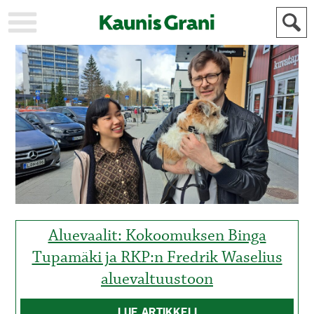
KAUPUNKI
STADEN
AJANKOHTAISTA
AKTUELLT
URHEILU
IDROTT
KULTTUURI
KULTUR
HISTORIA
HISTORIA
YLEINEN
ALLMÄN
FÖR
MAINOSTAJILLE
ANNONSÖRER
Aluevaalit: Kokoomuksen Binga
Tupamäki ja RKP:n Fredrik Waselius
aluevaltuustoon
LUE ARTIKKELI