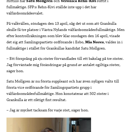
Hittills har
Satu Mollgren
och
Veronica Rehn-Kivi
suttit i
fullmäktige. SFP:s Rehn-Kivi ställde inte upp i det här
välfärdsområdesvalet.
På valkvällen, söndagen den 13 april, såg det ut som att Grankulla
skulle få tre platser i Västra Nylands välfärdsområdesfullmäktige. Men
efter kontrollräkningen som blev klar onsdagen den 16 april, visade
det sig att Samlingspartiets ordförande i Esbo,
Mia Nores
, valdes in i
fullmäktige i stället för Grankullas kandidat Satu Mollgren.
– Ett försprång på sju röster förvandlades till ett bakslag på tre röster.
Jag förväntade mig förändringar på grund av antalet ogiltiga röster,
säger hon.
Satu Mollgren är nu första suppleant och har även nyligen valts till
första vice ordförande för Samlingspartiets grupp i
välfärdsområdesfullmäktige. Hon konstaterar att 502 röster i
Grankulla är ett riktigt fint resultat.
– Jag är mycket tacksam för varje röst, säger hon.