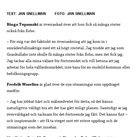
TEXT: JAN SNELLMAN
FOTO: JAN SNELLMAN
Binga Tupamäki
är överraskad över att hon fick så många röster
också från Esbo.
– För mig var det faktiskt en överraskning att jag kom in i
områdesfullmäktige med ett så högt röstetal. Jag trodde att jag som
Grankullabo inte skulle få många röster från Esbo, men det fick jag.
Jag tackar alla mina väljare för förtroendet och vill betona att jag
arbetar för hela välfärdsområdet, inte bara för en enskild kommun eller
befolkningsgrupp.
Fredrik Waselius
är glad över de nya utmaningar som uppdraget
medför.
– Jag har jobbat hårt och målmedvetet för detta, så det känns
naturligtvis väldigt bra att det har gått enligt planen. Samtidigt är jag
överväldigad och tacksam för det förtroende jag fått. Det känns fint –
och inspirerande – att få ta steget mot ett större uppdrag och de
utmaningar som det innebär.