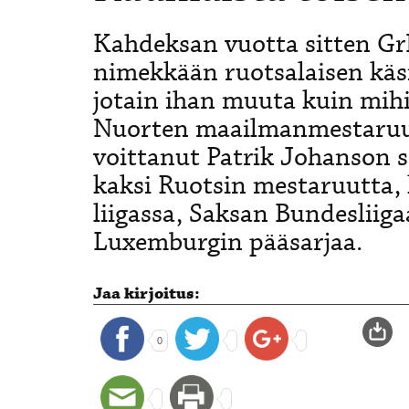
Kahdeksan vuotta sitten GrI
nimekkään ruotsalaisen käsip
jotain ihan muuta kuin mihi
Nuorten maailmanmestaru
voittanut Patrik Johanson
kaksi Ruotsin mestaruutta,
liigassa, Saksan Bundesliig
Luxemburgin pääsarjaa.
Jaa kirjoitus:
0