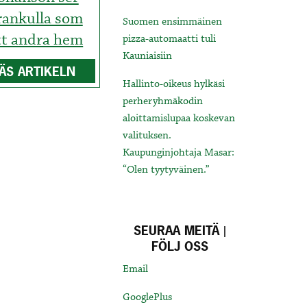
ankulla som
Suomen ensimmäinen
tt andra hem
pizza-automaatti tuli
Kauniaisiin
ÄS ARTIKELN
Hallinto-oikeus hylkäsi
perheryhmäkodin
aloittamislupaa koskevan
valituksen.
Kaupunginjohtaja Masar:
“Olen tyytyväinen.”
SEURAA MEITÄ |
FÖLJ OSS
Email
GooglePlus