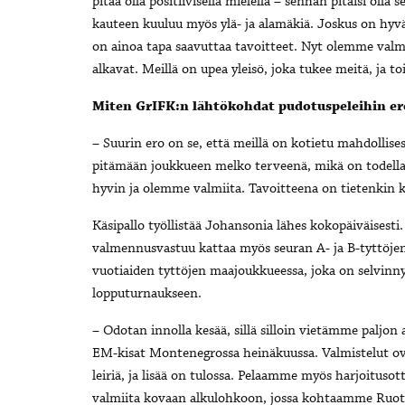
pitää olla positiivisella mielellä – senhän pitäisi olla
kauteen kuuluu myös ylä- ja alamäkiä. Joskus on hyvä 
on ainoa tapa saavuttaa tavoitteet. Nyt olemme valmii
alkavat. Meillä on upea yleisö, joka tukee meitä, ja toi
Miten GrIFK:n lähtökohdat pudotuspeleihin er
– Suurin ero on se, että meillä on kotietu mahdollis
pitämään joukkueen melko terveenä, mikä on todell
hyvin ja olemme valmiita. Tavoitteena on tietenkin
Käsipallo työllistää Johansonia lähes kokopäiväisesti
valmennusvastuu kattaa myös seuran A- ja B-tyttöjen 
vuotiaiden tyttöjen maajoukkueessa, joka on selvinn
lopputurnaukseen.
– Odotan innolla kesää, sillä silloin vietämme paljon
EM-kisat Montenegrossa heinäkuussa. Valmistelut ov
leiriä, ja lisää on tulossa. Pelaamme myös harjoitusot
valmiita kovaan alkulohkoon, jossa kohtaamme Ruotsi