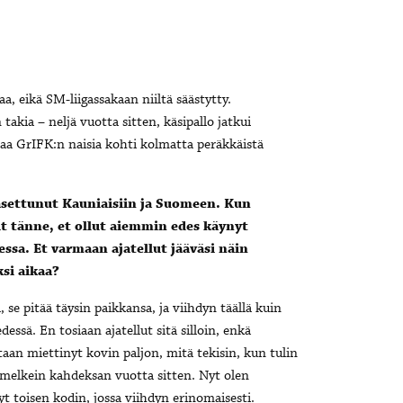
, eikä SM-liigassakaan niiltä säästytty.
takia – neljä vuotta sitten, käsipallo jatkui
saa GrIFK:n naisia kohti kolmatta peräkkäistä
asettunut Kauniaisiin ja Suomeen. Kun
t tänne, et ollut aiemmin edes käynyt
ssa. Et varmaan ajatellut jääväsi näin
ksi aikaa?
, se pitää täysin paikkansa, ja viihdyn täällä kuin
dessä. En tosiaan ajatellut sitä silloin, enkä
taan miettinyt kovin paljon, mitä tekisin, kun tulin
melkein kahdeksan vuotta sitten. Nyt olen
yt toisen kodin, jossa viihdyn erinomaisesti.