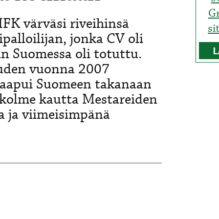
Gr
FK värväsi riveihinsä
si
alloilijan, jonka CV oli
n Suomessa oli totuttu.
L
uden vuonna 2007
 saapui Suomeen takanaan
 kolme kautta Mestareiden
aa ja viimeisimpänä