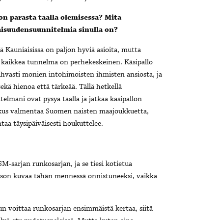
on parasta täällä olemisessa? Mitä
aisuudensuunnitelmia sinulla on?
lä Kauniaisissa on paljon hyviä asioita, mutta
kaikkea tunnelma on perhekeskeinen. Käsipallo
ahvasti monien intohimoisten ihmisten ansiosta, ja
sekä hienoa että tärkeää. Tällä hetkellä
telmani ovat pysyä täällä ja jatkaa käsipallon
joskus valmentaa Suomen naisten maajoukkuetta,
taa täysipäiväisesti houkuttelee.
M-sarjan runkosarjan, ja se tiesi kotietua
nson kuvaa tähän mennessä onnistuneeksi, vaikka
n voittaa runkosarjan ensimmäistä kertaa, siitä