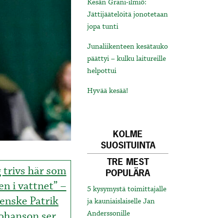
Kesän Grani-ilmiö:
Jättijäätelöitä jonotetaan
jopa tunti
Junaliikenteen kesätauko
päättyi – kulku laitureille
helpottui
Hyvää kesää!
KOLME
SUOSITUINTA
TRE MEST
g trivs här som
POPULÄRA
en i vattnet” –
5 kysymystä toimittajalle
enske Patrik
ja kauniaislaiselle Jan
ohanson ser
Anderssonille