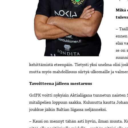
Mikä 
tulev
– Tääl
ennen 
elää v
se on 
suunni
kehittämistä eteenpäin. Tietysti yksi unelma olisi 
mutta myös mahdollisuus siirtyä ulkomaille ja valmen
Tavoitteena jälleen mestaruus
GrIFK voitti nykyisin Aktialiigana tunnetun naisten S
mitalipelien loppuun saakka. Kulunutta kautta Joha
joukkue jäikin Baltian liigassa neljänneksi.
– Kausi on mennyt tähän asti hyvin, ilman muuta. Ku