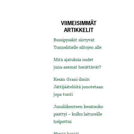
VIIMEISIMMÄT
ARTIKKELIT
Bussipysäkit siirtyvät
Tunnelitielle siltojen alle
Mitä ajatuksia uudet
juna-asemat herättävät?
Kesän Grani-ilmiö:
Jättijäätelöitä jonotetaan
jopa tunti
Junaliikenteen kesätauko
päättyi – kulku laitureille
helpottui
Hyvää kesää!