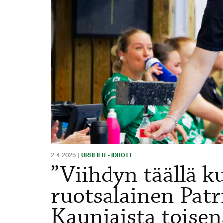
2.4.2025
|
URHEILU - IDROTT
”Viihdyn täällä k
ruotsalainen Patr
Kauniaista toise