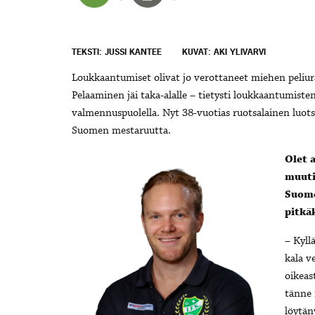
TEKSTI: JUSSI KANTEE
KUVAT: AKI YLIVARVI
Loukkaantumiset olivat jo verottaneet miehen peliuraa
Pelaaminen jäi taka-alalle – tietysti loukkaantumisten 
valmennuspuolella. Nyt 38-vuotias ruotsalainen luot
Suomen mestaruutta.
Olet 
muuti
Suome
pitkä
– Kyllä
kala ve
oikeas
tänne 
löytän