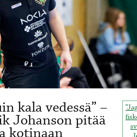
uin kala vedessä” –
”Ja
ik Johanson pitää
fisk
sv
na kotinaan
J