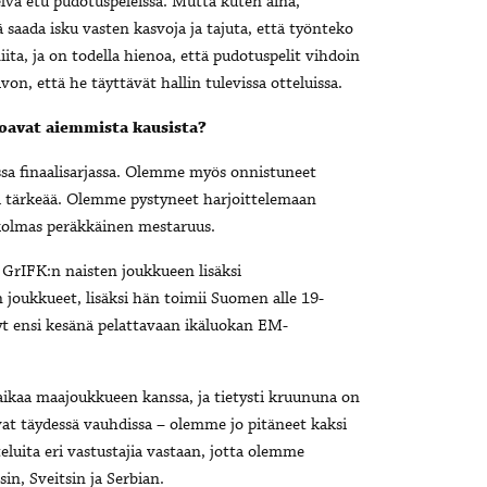
 selvä etu pudotuspeleissä. Mutta kuten aina,
saada isku vasten kasvoja ja tajuta, että työnteko
ta, ja on todella hienoa, että pudotuspelit vihdoin
von, että he täyttävät hallin tulevissa otteluissa.
oavat aiemmista kausista?
essa finaalisarjassa. Olemme myös onnistuneet
a tärkeää. Olemme pystyneet harjoittelemaan
 kolmas peräkkäinen mestaruus.
. GrIFK:n naisten joukkueen lisäksi
joukkueet, lisäksi hän toimii Suomen alle 19-
yt ensi kesänä pelattavaan ikäluokan EM-
 aikaa maajoukkueen kanssa, ja tietysti kruununa on
at täydessä vauhdissa – olemme jo pitäneet kaksi
teluita eri vastustajia vastaan, jotta olemme
n, Sveitsin ja Serbian.