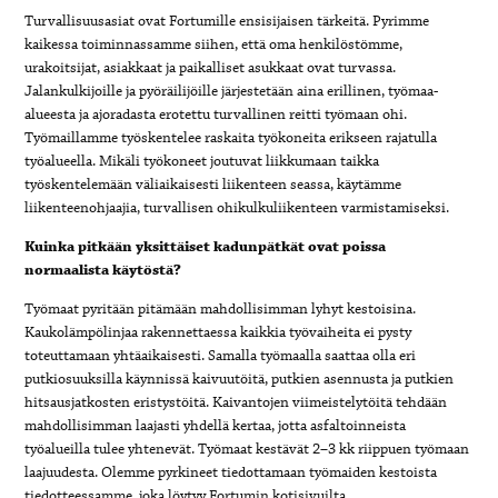
Turvallisuusasiat ovat Fortumille ensisijaisen tärkeitä. Pyrimme
kaikessa toiminnassamme siihen, että oma henkilöstömme,
urakoitsijat, asiakkaat ja paikalliset asukkaat ovat turvassa.
Jalankulkijoille ja pyöräilijöille järjestetään aina erillinen, työmaa-
alueesta ja ajoradasta erotettu turvallinen reitti työmaan ohi.
Työmaillamme työskentelee raskaita työkoneita erikseen rajatulla
työalueella. Mikäli työkoneet joutuvat liikkumaan taikka
työskentelemään väliaikaisesti liikenteen seassa, käytämme
liikenteenohjaajia, turvallisen ohikulkuliikenteen varmistamiseksi.
Kuinka pitkään yksittäiset kadunpätkät ovat poissa
normaalista käytöstä?
Työmaat pyritään pitämään mahdollisimman lyhyt kestoisina.
Kaukolämpölinjaa rakennettaessa kaikkia työvaiheita ei pysty
toteuttamaan yhtäaikaisesti. Samalla työmaalla saattaa olla eri
putkiosuuksilla käynnissä kaivuutöitä, putkien asennusta ja putkien
hitsausjatkosten eristystöitä. Kaivantojen viimeistelytöitä tehdään
mahdollisimman laajasti yhdellä kertaa, jotta asfaltoinneista
työalueilla tulee yhtenevät. Työmaat kestävät 2–3 kk riippuen työmaan
laajuudesta. Olemme pyrkineet tiedottamaan työmaiden kestoista
tiedotteessamme, joka löytyy Fortumin kotisivuilta.