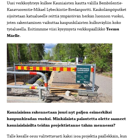
Uusi verkkoyhteys kulkee Kauniaisten kautta välillä Bembölentie-
Kasavuorentie-Mikael Lybeckintie-Bredanportti. Kaukolämpöputket
sijoitetaan katualueelle reittiä ympäröivän herkän luonnon vuoksi,
joten rakentaminen vaikuttaa kaupunkilaisten kulkuväyliin koko
työalueella. Esitimmme viisi kysymystä verkkopäällikkö
Teemu
Mäelle
.
Kauniaisissa rakennetaan juuri nyt paljon esimerkiksi
kaupunkiradan vuoksi. Minkälaista palautetta olette saaneet
kauniaislaisilta teidän projektistanne tähän mennessä?
Tälle kesälle osuu valitettavasti kaksi isoa projektia päällekkäin, kun