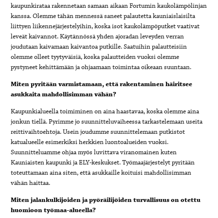
kaupunkirataa rakennetaan samaan aikaan Fortumin kaukolämpölinjan
kanssa. Olemme tähän mennessä saneet palautetta kauniaislaisilta
liittyen liikennejärjestelyihin, koska isot kaukolämpöputket vaativat
leveät kaivannot. Käytännössä yhden ajoradan leveyden verran
joudutaan kaivamaan kaivantoa putkille. Saatuihin palautteisiin
olemme olleet tyytyväisiä, koska palautteiden vuoksi olemme
pystyneet kehittämään ja ohjaamaan toimintaa oikeaan suuntaan.
Miten pyritään varmistamaan, että rakentaminen häiritsee
asukkaita mahdollisimman vähän?
Kaupunkialueella toimiminen on aina haastavaa, koska olemme aina
jonkun tiellä. Pyrimme jo suunnitteluvaiheessa tarkastelemaan useita
reittivaihtoehtoja. Usein joudumme suunnittelemaan putkistot
katualueelle esimerkiksi herkkien luontoalueiden vuoksi.
Suunnitteluamme ohjaa myös luvittava viranomainen kuten
Kauniaisten kaupunki ja ELY-keskukset. Työmaajärjestelyt pyritään
toteuttamaan aina siten, että asukkaille koituisi mahdollisimman
vähän haittaa.
Miten jalankulkijoiden ja pyöräilijöiden turvallisuus on otettu
huomioon työmaa-alueella?