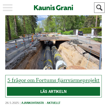
KAUPUNKI
STADEN
AJANKOHTAISTA
AKTUELLT
URHEILU
IDROTT
KULTTUURI
KULTUR
HISTORIA
HISTORIA
YLEINEN
ALLMÄN
FÖR
MAINOSTAJILLE
ANNONSÖRER
5 frågor om Fortums fjärrvärmeprojekt
LÄS ARTIKELN
26.5.2025
|
AJANKOHTAISTA - AKTUELLT