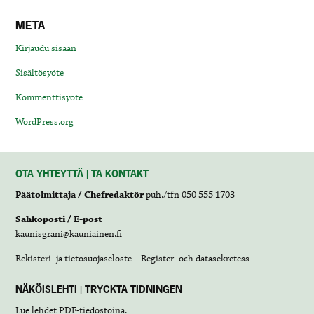
META
Kirjaudu sisään
Sisältösyöte
Kommenttisyöte
WordPress.org
OTA YHTEYTTÄ | TA KONTAKT
Päätoimittaja / Chefredaktör
puh./tfn 050 555 1703
Sähköposti / E-post
kaunisgrani@kauniainen.fi
Rekisteri- ja tietosuojaseloste – Register- och datasekretess
NÄKÖISLEHTI | TRYCKTA TIDNINGEN
Lue lehdet
PDF-tiedostoina
.