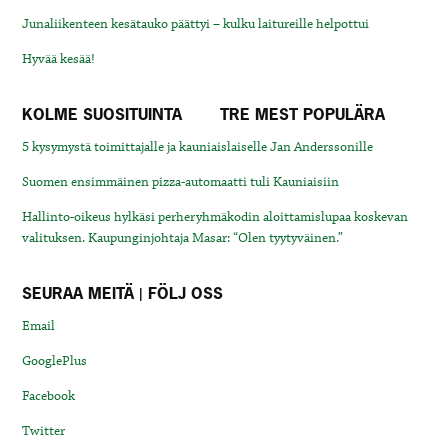
Junaliikenteen kesätauko päättyi – kulku laitureille helpottui
Hyvää kesää!
KOLME SUOSITUINTA
TRE MEST POPULÄRA
5 kysymystä toimittajalle ja kauniaislaiselle Jan Anderssonille
Suomen ensimmäinen pizza-automaatti tuli Kauniaisiin
Hallinto-oikeus hylkäsi perheryhmäkodin aloittamislupaa koskevan
valituksen. Kaupunginjohtaja Masar: “Olen tyytyväinen.”
SEURAA MEITÄ | FÖLJ OSS
Email
GooglePlus
Facebook
Twitter