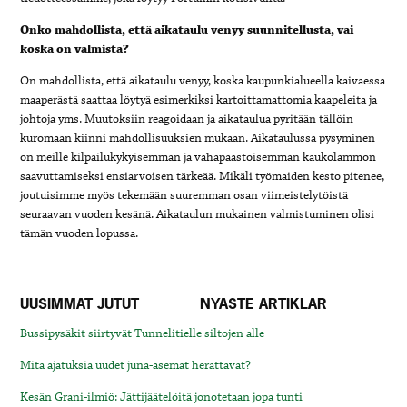
Onko mahdollista, että aikataulu venyy suunnitellusta, vai
koska on valmista?
On mahdollista, että aikataulu venyy, koska kaupunkialueella kaivaessa
maaperästä saattaa löytyä esimerkiksi kartoittamattomia kaapeleita ja
johtoja yms. Muutoksiin reagoidaan ja aikataulua pyritään tällöin
kuromaan kiinni mahdollisuuksien mukaan. Aikataulussa pysyminen
on meille kilpailukykyisemmän ja vähäpäästöisemmän kaukolämmön
saavuttamiseksi ensiarvoisen tärkeää. Mikäli työmaiden kesto pitenee,
joutuisimme myös tekemään suuremman osan viimeistelytöistä
seuraavan vuoden kesänä. Aikataulun mukainen valmistuminen olisi
tämän vuoden lopussa.
UUSIMMAT JUTUT
NYASTE ARTIKLAR
Bussipysäkit siirtyvät Tunnelitielle siltojen alle
Mitä ajatuksia uudet juna-asemat herättävät?
Kesän Grani-ilmiö: Jättijäätelöitä jonotetaan jopa tunti