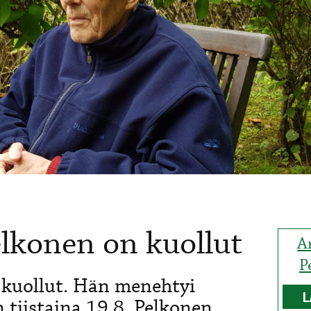
elkonen on kuollut
Ar
P
 kuollut. Hän menehtyi
L
 tiistaina 19.8. Pelkonen