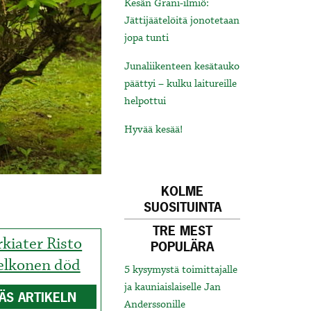
Kesän Grani-ilmiö:
Jättijäätelöitä jonotetaan
jopa tunti
Junaliikenteen kesätauko
päättyi – kulku laitureille
helpottui
Hyvää kesää!
KOLME
SUOSITUINTA
TRE MEST
kiater Risto
POPULÄRA
elkonen död
5 kysymystä toimittajalle
ja kauniaislaiselle Jan
ÄS ARTIKELN
Anderssonille