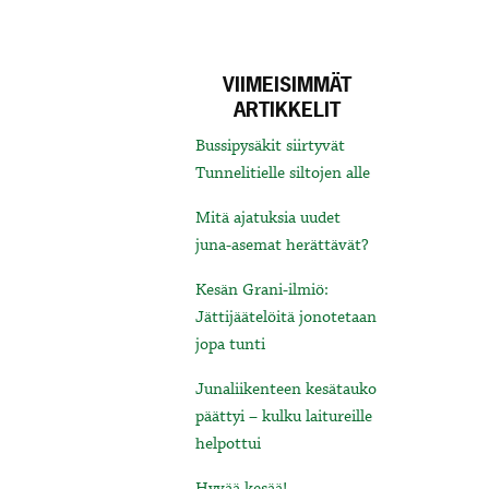
VIIMEISIMMÄT
ARTIKKELIT
Bussipysäkit siirtyvät
Tunnelitielle siltojen alle
Mitä ajatuksia uudet
juna-asemat herättävät?
Kesän Grani-ilmiö:
Jättijäätelöitä jonotetaan
jopa tunti
Junaliikenteen kesätauko
päättyi – kulku laitureille
helpottui
Hyvää kesää!