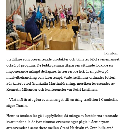
Förutom
utställare som presenterade produkter och tjänster bjöd evenemanget
också på program. De ledda gymnastikpassen sittande lockade en
imponerande mängd deltagare. Intresserade fick även pröva på
muskelbehandling och laserterapi. Varje heltimme ordnades lotteri.
För kaféet stod Grankulla Marthaförening, musiken levererades av
Kenneth Mikander och konferencier var Petri Lehtinen.
– Vårt mål är att göra evenemanget till en årlig tradition i Grankulla,
säger Thurin.
Hennes önskan lär gå i uppfyllelse, då många av besökarna stannade
kvar under alla de fyra timmar evenemanget pågick. Senioryran
arrangerades i samarbete mellan Grani Närhjälp rf, Grankulla stad,