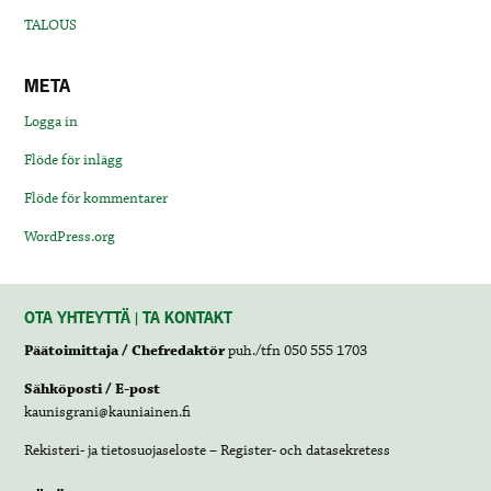
TALOUS
META
Logga in
Flöde för inlägg
Flöde för kommentarer
WordPress.org
OTA YHTEYTTÄ | TA KONTAKT
Päätoimittaja / Chefredaktör
puh./tfn 050 555 1703
Sähköposti / E-post
kaunisgrani@kauniainen.fi
Rekisteri- ja tietosuojaseloste – Register- och datasekretess