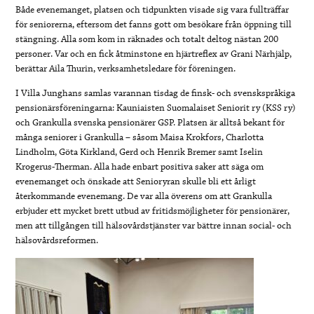
Både evenemanget, platsen och tidpunkten visade sig vara fullträffar
för seniorerna, eftersom det fanns gott om besökare från öppning till
stängning. Alla som kom in räknades och totalt deltog nästan 200
personer. Var och en fick åtminstone en hjärtreflex av Grani Närhjälp,
berättar Aila Thurin, verksamhetsledare för föreningen.
I Villa Junghans samlas varannan tisdag de finsk- och svenskspråkiga
pensionärsföreningarna: Kauniaisten Suomalaiset Seniorit ry (KSS ry)
och Grankulla svenska pensionärer GSP. Platsen är alltså bekant för
många seniorer i Grankulla – såsom Maisa Krokfors, Charlotta
Lindholm, Göta Kirkland, Gerd och Henrik Bremer samt Iselin
Krogerus-Therman. Alla hade enbart positiva saker att säga om
evenemanget och önskade att Senioryran skulle bli ett årligt
återkommande evenemang. De var alla överens om att Grankulla
erbjuder ett mycket brett utbud av fritidsmöjligheter för pensionärer,
men att tillgången till hälsovårdstjänster var bättre innan social- och
hälsovårdsreformen.