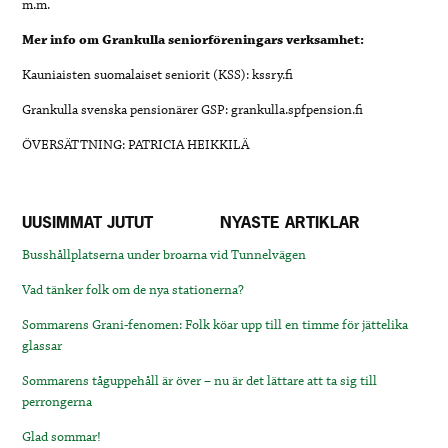
m.m.
Mer info om Grankulla seniorföreningars verksamhet:
Kauniaisten suomalaiset seniorit (KSS): kssry.fi
Grankulla svenska pensionärer GSP: grankulla.spfpension.fi
ÖVERSÄTTNING: PATRICIA HEIKKILÄ
UUSIMMAT JUTUT
NYASTE ARTIKLAR
Busshållplatserna under broarna vid Tunnelvägen
Vad tänker folk om de nya stationerna?
Sommarens Grani-fenomen: Folk köar upp till en timme för jättelika
glassar
Sommarens tåguppehåll är över – nu är det lättare att ta sig till
perrongerna
Glad sommar!