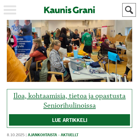
KAUPUNKI
STADEN
AJANKOHTAISTA
AKTUELLT
URHEILU
IDROTT
KULTTUURI
KULTUR
HISTORIA
HISTORIA
YLEINEN
ALLMÄN
FÖR
MAINOSTAJILLE
ANNONSÖRER
Iloa, kohtaamisia, tietoa ja opastusta
Seniorihulinoissa
LUE ARTIKKELI
8.10.2025
|
AJANKOHTAISTA - AKTUELLT