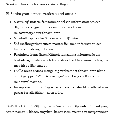
Grankulla finska och svenska församlingar.
På Senioryran presenterades bland annat:
Västra Nylands välfärdsområde delade information om det
digitala verktyget Lunna samt andra social- och
hälsovårdstjänster för seniorer.
Grankulla apotek berättade om sina tjänster.
Vid medborgarinstitutets monter fick man information och
kunde anmäla sig till kurser.
Fastighetsförmedlaren Kiinteistömaailma informerade om
bostadsläget i staden och konstaterade att trerummare i höghus
med hiss säljer snabbt.
I Villa Breda ordnas mångsidig verksamhet för seniorer, bland
annat gruppen ”Välmåendestigen” som belyser olika teman inom
helhetsvälmående.
En representant för Targa-arena presenterade olika bollspel som
passar för alla åldrar – även äldre.
Utställt och till försäljning fanns även olika hjälpmedel för vardagen,
naturkosmetik, kläder, smycken, konst, hemleverans av matportioner