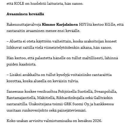
että KOLE on huolehtii laiturista, hän sanoo.
Avaaminen keväällä
Rakennuttajavalvoja
Kimmo Karjalainen
HSY:ltä kertoo KG:lle, että
rantaraitin avaaminen menee ensi keväälle.
– Aluetta ei oteta käyttöön vaiheittain, koska urakoitsijan koneet
liikkuvat raitilla vielä viimeistelytöidenkin aikana, hän sanoo.
Hän kertoo, että palautetta hänelle on tullut maltillisesti, lähinnä
puiden kaadoista.
– Lisäksi asukkailta on tullut kyselyjä voitaisiinko rantaraittia
korottaa, koska alueella on keväisin tulvia.
Saneeraus koskee vesihuoltoa Pohjoisella Suotiellä, Sveanpolulla,
Rantamajantiellä, Mäkitiellä, Rikhardinkujalla sekä Gallträskin
rantaraitilla. Urakoitsijana toimii GRK Suomi Oy, ja hankkeessa
uusitaan runkovesijohto sekä painejäteviemäri.
Koko urakan arvioitu valmistumisaika on kesäkuu 2026.