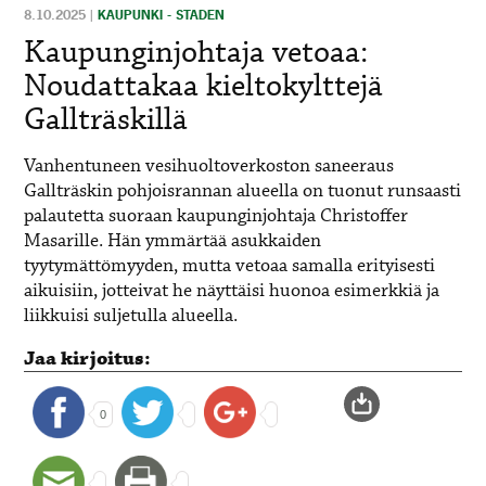
8.10.2025
|
KAUPUNKI - STADEN
Kaupunginjohtaja vetoaa:
Noudattakaa kieltokylttejä
Gallträskillä
Vanhentuneen vesihuoltoverkoston saneeraus
Gallträskin pohjoisrannan alueella on tuonut runsaasti
palautetta suoraan kaupunginjohtaja Christoffer
Masarille. Hän ymmärtää asukkaiden
tyytymättömyyden, mutta vetoaa samalla erityisesti
aikuisiin, jotteivat he näyttäisi huonoa esimerkkiä ja
liikkuisi suljetulla alueella.
Jaa kirjoitus:
0