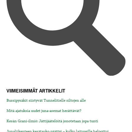
VIIMEISIMMÄT ARTIKKELIT
Bussipysäkit siirtyvät Tunnelitielle siltojen alle
Mitä ajatuksia uudet juna-asemat herättävät?
Kesän Grani-ilmiö: Jättijäätelöitä jonotetaan jopa tunti
Junaliikenteen kesätauko päättyi – kulku laitureille helpottui