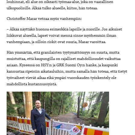
louhinnat, eli alue on oikeasti työmaa-alue, joka on vaarallinen
ulkopuolisille. Älkää tulko alueelle, kiitos, hän toteaa.
Christoffer Masar vetoaa myös vanhempiin:
– Älkää näyttäkö huonoa esimerkkiä lapsille ja nuorille. Jos aikuiset
liikkuvat alueella, lapset voivat mennä sinne myöhemmin ilman
vanhempiaan, ja silloin riskit ovat suuria, Masar varoittaa.
Hän ymmärtää, että granilaisten tyytymättömyys on suurta, mutta
muistuttaa, että kaupungilla on rajalliset mahdollisuudet vaikuttaa
asiaan. Kyseessä on HSY:n ja GRK Suomi Oy:n hanke, ja kaupunki
kannustaa ripeisiin aikatauluihin, mutta samalla hän toteaa, että tietyt
työvaiheet vievät aikaa eikä ympäri vuorokauden työskentely ole
mahdollista kustannussyistä.