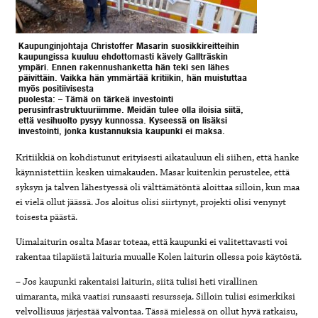
Kaupunginjohtaja Christoffer Masarin suosikkireitteihin
kaupungissa kuuluu ehdottomasti kävely Gallträskin
ympäri. Ennen rakennushanketta hän teki sen lähes
päivittäin. Vaikka hän ymmärtää kritiikin, hän muistuttaa
myös positiivisesta
puolesta: – Tämä on tärkeä investointi
perusinfrastruktuuriimme. Meidän tulee olla iloisia siitä,
että vesihuolto pysyy kunnossa. Kyseessä on lisäksi
investointi, jonka kustannuksia kaupunki ei maksa.
Kritiikkiä on kohdistunut erityisesti aikatauluun eli siihen, että hanke
käynnistettiin kesken uimakauden. Masar kuitenkin perustelee, että
syksyn ja talven lähestyessä oli välttämätöntä aloittaa silloin, kun maa
ei vielä ollut jäässä. Jos aloitus olisi siirtynyt, projekti olisi venynyt
toisesta päästä.
Uimalaiturin osalta Masar toteaa, että kaupunki ei valitettavasti voi
rakentaa tilapäistä laituria muualle Kolen laiturin ollessa pois käytöstä.
– Jos kaupunki rakentaisi laiturin, siitä tulisi heti virallinen
uimaranta, mikä vaatisi runsaasti resursseja. Silloin tulisi esimerkiksi
velvollisuus järjestää valvontaa. Tässä mielessä on ollut hyvä ratkaisu,