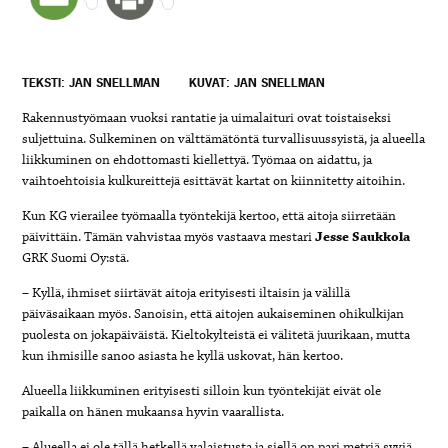
TEKSTI: JAN SNELLMAN
KUVAT: JAN SNELLMAN
Rakennustyömaan vuoksi rantatie ja uimalaituri ovat toistaiseksi
suljettuina. Sulkeminen on välttämätöntä turvallisuussyistä, ja alueella
liikkuminen on ehdottomasti kiellettyä. Työmaa on aidattu, ja
vaihtoehtoisia kulkureittejä esittävät kartat on kiinnitetty aitoihin.
Kun KG vierailee työmaalla työntekijä kertoo, että aitoja siirretään
päivittäin. Tämän vahvistaa myös vastaava mestari
Jesse Saukkola
GRK Suomi Oy:stä.
– Kyllä, ihmiset siirtävät aitoja erityisesti iltaisin ja välillä
päiväsaikaan myös. Sanoisin, että aitojen aukaiseminen ohikulkijan
puolesta on jokapäiväistä. Kieltokylteistä ei välitetä juurikaan, mutta
kun ihmisille sanoo asiasta he kyllä uskovat, hän kertoo.
Alueella liikkuminen erityisesti silloin kun työntekijät eivät ole
paikalla on hänen mukaansa hyvin vaarallista.
– Alueella ei ole tällä hetkellä valaistusta ja siellä on pari metriä syviä