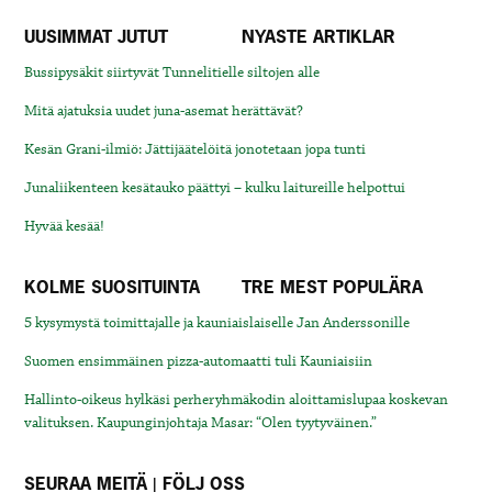
UUSIMMAT JUTUT
NYASTE ARTIKLAR
Bussipysäkit siirtyvät Tunnelitielle siltojen alle
Mitä ajatuksia uudet juna-asemat herättävät?
Kesän Grani-ilmiö: Jättijäätelöitä jonotetaan jopa tunti
Junaliikenteen kesätauko päättyi – kulku laitureille helpottui
Hyvää kesää!
KOLME SUOSITUINTA
TRE MEST POPULÄRA
5 kysymystä toimittajalle ja kauniaislaiselle Jan Anderssonille
Suomen ensimmäinen pizza-automaatti tuli Kauniaisiin
Hallinto-oikeus hylkäsi perheryhmäkodin aloittamislupaa koskevan
valituksen. Kaupunginjohtaja Masar: “Olen tyytyväinen.”
SEURAA MEITÄ | FÖLJ OSS