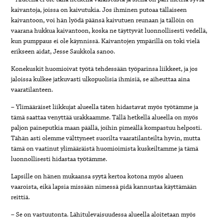
kaivantoja, joissa on kaivutukia. Jos ihminen putoaa tällaiseen
kaivantoon, voi hän lyödä päänsä kaivutuen reunaan ja tällöin on
vaarana hukkua kaivantoon, koska ne täyttyvät luonnollisesti vedellä,
kun pumppaus ei ole käynnissä. Kaivantojen ympärillä on toki vielä
erikseen aidat, Jesse Saukkola sanoo.
Konekuskit huomioivat työtä tehdessään työparinsa liikkeet, ja jos
jaloissa kulkee jatkuvasti ulkopuolisia ihmisiä, se aiheuttaa aina
vaaratilanteen.
– Ylimääräiset liikkujat alueella täten hidastavat myös työtämme ja
tämä saattaa venyttää urakkaamme. Tällä hetkellä alueella on myös
paljon paineputkia maan päällä, joihin pimeällä kompastuu helposti.
Tähän asti olemme välttyneet suorilta vaaratilanteilta hyvin, mutta
tämä on vaatinut ylimääräistä huomioimista kuskeiltamme ja tämä
luonnollisesti hidastaa työtämme.
Lapsille on hänen mukaansa syytä kertoa kotona myös alueen
vaaroista, eikä lapsia missään nimessä pidä kannustaa käyttämään
reittiä.
– Se on vastuutonta. Lähitulevaisuudessa alueella aloitetaan myös