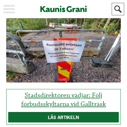
KAUPUNKI
STADEN
AJANKOHTAISTA
AKTUELLT
URHEILU
IDROTT
KULTTUURI
KULTUR
HISTORIA
HISTORIA
YLEINEN
ALLMÄN
FÖR
MAINOSTAJILLE
ANNONSÖRER
Stadsdirektören vädjar: Följ
förbudsskyltarna vid Gallträsk
LÄS ARTIKELN