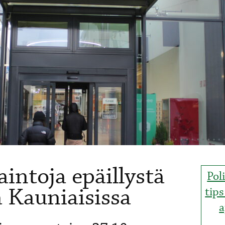
aintoja epäillystä
Pol
 Kauniaisissa
tip
a