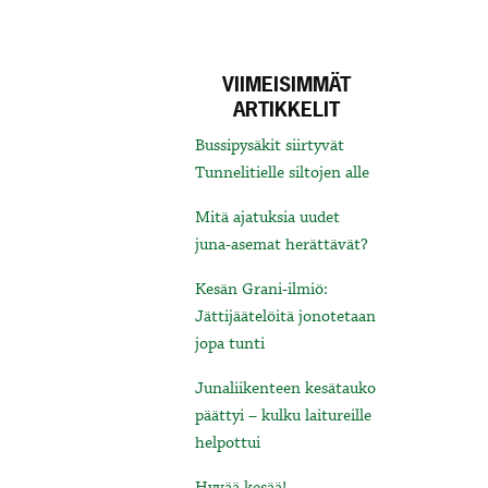
VIIMEISIMMÄT
ARTIKKELIT
Bussipysäkit siirtyvät
Tunnelitielle siltojen alle
Mitä ajatuksia uudet
juna-asemat herättävät?
Kesän Grani-ilmiö:
Jättijäätelöitä jonotetaan
jopa tunti
Junaliikenteen kesätauko
päättyi – kulku laitureille
helpottui
Hyvää kesää!