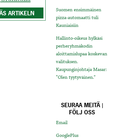
Suomen ensimmäinen
ÄS ARTIKELN
pizza-automaatti tuli
Kauniaisiin
Hallinto-oikeus hylkäsi
perheryhmäkodin
aloittamislupaa koskevan
valituksen.
Kaupunginjohtaja Masar:
“Olen tyytyväinen.”
SEURAA MEITÄ |
FÖLJ OSS
Email
GooglePlus