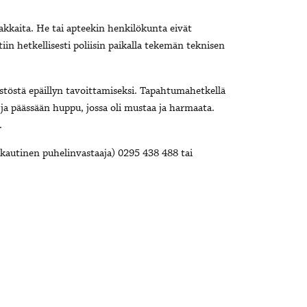
akkaita. He tai apteekin henkilökunta eivät
iin hetkellisesti poliisin paikalla tekemän teknisen
östöstä epäillyn tavoittamiseksi. Tapahtumahetkellä
 ja päässään huppu, jossa oli mustaa ja harmaata.
.
kautinen puhelinvastaaja) 0295 438 488 tai
i.