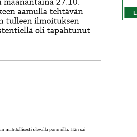
i maanantaina 27.10.
keen aamulla tehtävän
L
n tulleen ilmoituksen
tentiellä oli tapahtunut
an mahdollisesti olevalla pommilla. Hän sai