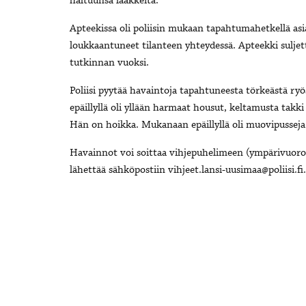
haltuunsa lääkkeitä.
Apteekissa oli poliisin mukaan tapahtumahetkellä asi
loukkaantuneet tilanteen yhteydessä. Apteekki suljett
tutkinnan vuoksi.
Poliisi pyytää havaintoja tapahtuneesta törkeästä ry
epäillyllä oli yllään harmaat housut, keltamusta takki
Hän on hoikka. Mukanaan epäillyllä oli muovipusseja
Havainnot voi soittaa vihjepuhelimeen (ympärivuoro
lähettää sähköpostiin vihjeet.lansi-uusimaa@poliisi.f