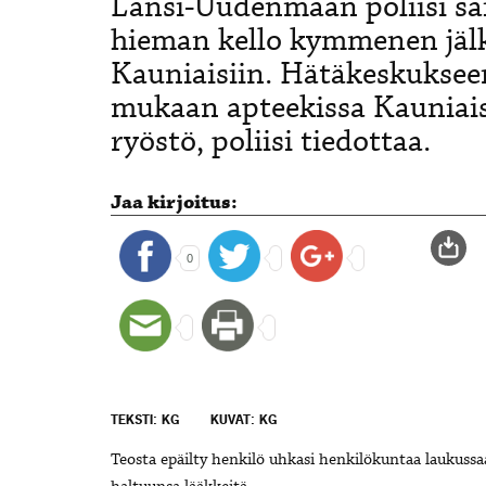
Länsi-Uudenmaan poliisi sa
hieman kello kymmenen jäl
Kauniaisiin. Hätäkeskuksee
mukaan apteekissa Kauniais
ryöstö, poliisi tiedottaa.
Jaa kirjoitus:
0
TEKSTI: KG
KUVAT: KG
Teosta epäilty henkilö uhkasi henkilökuntaa laukussa