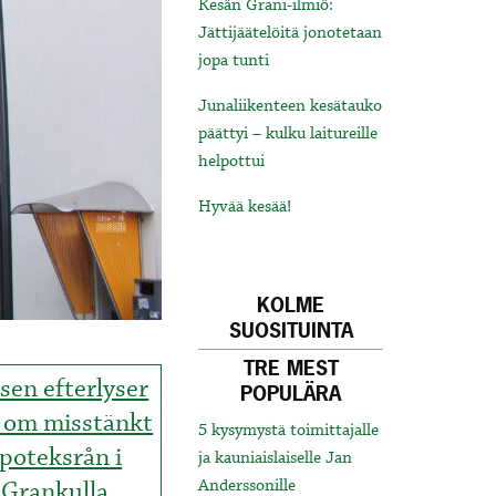
Kesän Grani-ilmiö:
Jättijäätelöitä jonotetaan
jopa tunti
Junaliikenteen kesätauko
päättyi – kulku laitureille
helpottui
Hyvää kesää!
KOLME
SUOSITUINTA
TRE MEST
isen efterlyser
POPULÄRA
s om misstänkt
5 kysymystä toimittajalle
poteksrån i
ja kauniaislaiselle Jan
Grankulla
Anderssonille