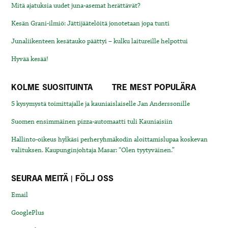
Mitä ajatuksia uudet juna-asemat herättävät?
Kesän Grani-ilmiö: Jättijäätelöitä jonotetaan jopa tunti
Junaliikenteen kesätauko päättyi – kulku laitureille helpottui
Hyvää kesää!
KOLME SUOSITUINTA
TRE MEST POPULÄRA
5 kysymystä toimittajalle ja kauniaislaiselle Jan Anderssonille
Suomen ensimmäinen pizza-automaatti tuli Kauniaisiin
Hallinto-oikeus hylkäsi perheryhmäkodin aloittamislupaa koskevan
valituksen. Kaupunginjohtaja Masar: “Olen tyytyväinen.”
SEURAA MEITÄ | FÖLJ OSS
Email
GooglePlus