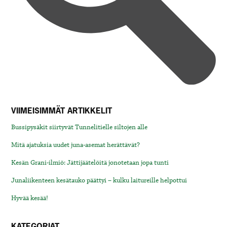
VIIMEISIMMÄT ARTIKKELIT
Bussipysäkit siirtyvät Tunnelitielle siltojen alle
Mitä ajatuksia uudet juna-asemat herättävät?
Kesän Grani-ilmiö: Jättijäätelöitä jonotetaan jopa tunti
Junaliikenteen kesätauko päättyi – kulku laitureille helpottui
Hyvää kesää!
KATEGORIAT