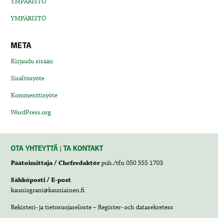
YMPÄRISTÖ
YMPÄRISTÖ
META
Kirjaudu sisään
Sisältösyöte
Kommenttisyöte
WordPress.org
OTA YHTEYTTÄ | TA KONTAKT
Päätoimittaja / Chefredaktör
puh./tfn 050 555 1703
Sähköposti / E-post
kaunisgrani@kauniainen.fi
Rekisteri- ja tietosuojaseloste – Register- och datasekretess