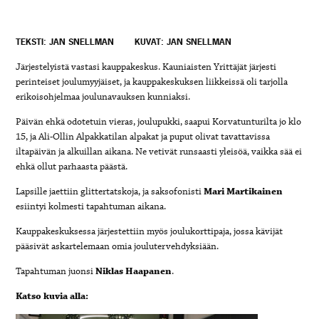
TEKSTI: JAN SNELLMAN
KUVAT: JAN SNELLMAN
Järjestelyistä vastasi kauppakeskus. Kauniaisten Yrittäjät järjesti
perinteiset joulumyyjäiset, ja kauppakeskuksen liikkeissä oli tarjolla
erikoisohjelmaa joulunavauksen kunniaksi.
Päivän ehkä odotetuin vieras, joulupukki, saapui Korvatunturilta jo klo
15, ja Ali-Ollin Alpakkatilan alpakat ja puput olivat tavattavissa
iltapäivän ja alkuillan aikana. Ne vetivät runsaasti yleisöä, vaikka sää ei
ehkä ollut parhaasta päästä.
Lapsille jaettiin glittertatskoja, ja saksofonisti
Mari Martikainen
esiintyi kolmesti tapahtuman aikana.
Kauppakeskuksessa järjestettiin myös joulukorttipaja, jossa kävijät
pääsivät askartelemaan omia joulutervehdyksiään.
Tapahtuman juonsi
Niklas Haapanen
.
Katso kuvia alla: