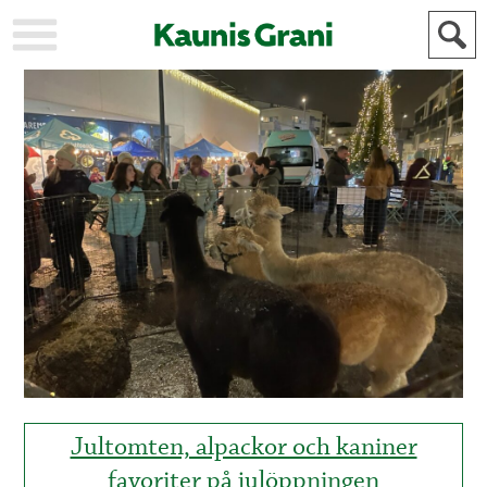
KAUPUNKI
STADEN
AJANKOHTAISTA
AKTUELLT
URHEILU
IDROTT
KULTTUURI
KULTUR
HISTORIA
HISTORIA
YLEINEN
ALLMÄN
FÖR
MAINOSTAJILLE
ANNONSÖRER
Jultomten, alpackor och kaniner
favoriter på julöppningen