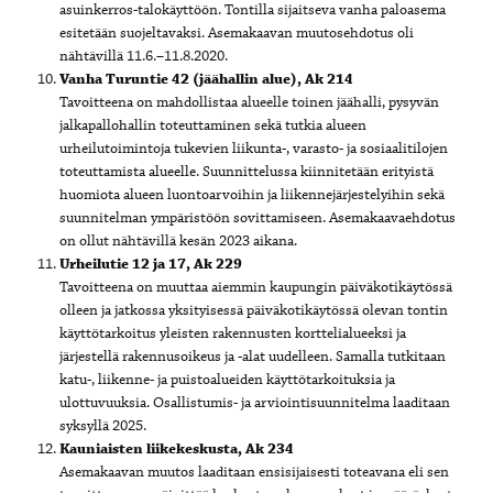
asuinkerros-talokäyttöön. Tontilla sijaitseva vanha paloasema
esitetään suojeltavaksi. Asemakaavan muutosehdotus oli
nähtävillä 11.6.–11.8.2020.
Vanha Turuntie 42 (jäähallin alue), Ak 214
Tavoitteena on mahdollistaa alueelle toinen jäähalli, pysyvän
jalkapallohallin toteuttaminen sekä tutkia alueen
urheilutoimintoja tukevien liikunta-, varasto- ja sosiaalitilojen
toteuttamista alueelle. Suunnittelussa kiinnitetään erityistä
huomiota alueen luontoarvoihin ja liikennejärjestelyihin sekä
suunnitelman ympäristöön sovittamiseen. Asemakaavaehdotus
on ollut nähtävillä kesän 2023 aikana.
Urheilutie 12 ja 17, Ak 229
Tavoitteena on muuttaa aiemmin kaupungin päiväkotikäytössä
olleen ja jatkossa yksityisessä päiväkotikäytössä olevan tontin
käyttötarkoitus yleisten rakennusten korttelialueeksi ja
järjestellä rakennusoikeus ja -alat uudelleen. Samalla tutkitaan
katu-, liikenne- ja puistoalueiden käyttötarkoituksia ja
ulottuvuuksia. Osallistumis- ja arviointisuunnitelma laaditaan
syksyllä 2025.
Kauniaisten liikekeskusta, Ak 234
Asemakaavan muutos laaditaan ensisijaisesti toteavana eli sen