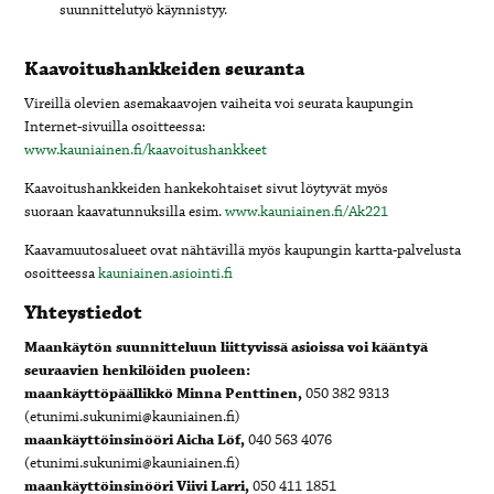
suunnittelutyö käynnistyy.
Kaavoitushankkeiden seuranta
Vireillä olevien asemakaavojen vaiheita voi seurata kaupungin
Internet-sivuilla osoitteessa:
www.kauniainen.fi/kaavoitushankkeet
Kaavoitushankkeiden hankekohtaiset sivut löytyvät myös
suoraan kaavatunnuksilla esim.
www.kauniainen.fi/Ak221
Kaavamuutosalueet ovat nähtävillä myös kaupungin kartta-palvelusta
osoitteessa
kauniainen.asiointi.fi
Yhteystiedot
Maankäytön suunnitteluun liittyvissä asioissa voi kääntyä
seuraavien henkilöiden puoleen:
maankäyttöpäällikkö Minna Penttinen,
050 382 9313
(etunimi.sukunimi@kauniainen.fi)
maankäyttöinsinööri Aicha Löf,
040 563 4076
(etunimi.sukunimi@kauniainen.fi)
maankäyttöinsinööri Viivi Larri,
050 411 1851