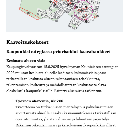
Kaavoituskohteet
Kaupunkistrategiassa priorisoidut kaavahankkeet
Keskusta-alueen visio
Kaupunginvaltuuston 15.9.2025 hyväksymän Kauniaisten strategian
2026 mukaan keskusta-alueelle laaditaan kokonaisvisio, jossa
tarkastellaan keskusta-alueen rakentamisen tehokkuutta,
rakentamisen korkeutta ja mahdollistetaan keskustasta elävä
oleskelutila kaupunkilaisille. Esitetty aluerajaus tarkentuu.
Työväen akatemia, Ak 246
Tavoitteena on tutkia uusien pientalojen ja palveluasumisen
sijoittamista alueelle. Lisäksi kaavamuutoksessa tarkastellaan
opistotoimintaa, yleisten alueiden ja liikenteen järjestelyä.
Rakennusoikeuden määrä ja kerroksisuus, kaupunkikuvalliset