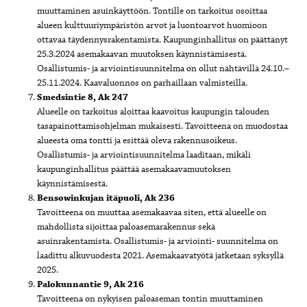
muuttaminen asuinkäyttöön. Tontille on tarkoitus osoittaa
alueen kulttuuriympäristön arvot ja luontoarvot huomioon
ottavaa täydennysrakentamista. Kaupunginhallitus on päättänyt
25.3.2024 asemakaavan muutoksen käynnistämisestä.
Osallistumis- ja arviointisuunnitelma on ollut nähtävillä 24.10.–
25.11.2024. Kaavaluonnos on parhaillaan valmisteilla.
Smedsintie 8, Ak 247
Alueelle on tarkoitus aloittaa kaavoitus kaupungin talouden
tasapainottamisohjelman mukaisesti. Tavoitteena on muodostaa
alueesta oma tontti ja esittää oleva rakennusoikeus.
Osallistumis- ja arviointisuunnitelma laaditaan, mikäli
kaupunginhallitus päättää asemakaavamuutoksen
käynnistämisestä.
Bensowinkujan itäpuoli, Ak 236
Tavoitteena on muuttaa asemakaavaa siten, että alueelle on
mahdollista sijoittaa paloasemarakennus sekä
asuinrakentamista. Osallistumis- ja arviointi- suunnitelma on
laadittu alkuvuodesta 2021. Asemakaavatyötä jatketaan syksyllä
2025.
Palokunnantie 9, Ak 216
Tavoitteena on nykyisen paloaseman tontin muuttaminen