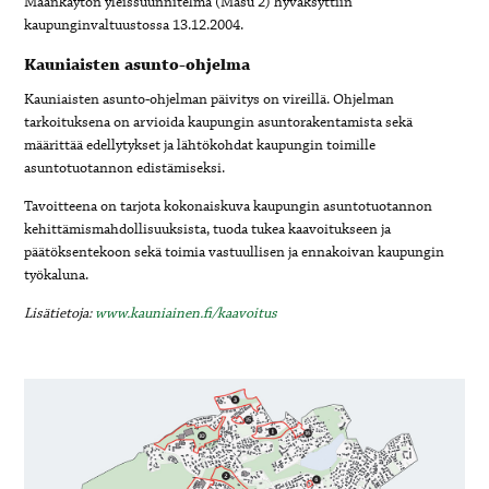
Maankäytön yleissuunnitelma (Masu 2) hyväksyttiin
kaupunginvaltuustossa 13.12.2004.
Kauniaisten asunto-ohjelma
Kauniaisten asunto-ohjelman päivitys on vireillä. Ohjelman
tarkoituksena on arvioida kaupungin asuntorakentamista sekä
määrittää edellytykset ja lähtökohdat kaupungin toimille
asuntotuotannon edistämiseksi.
Tavoitteena on tarjota kokonaiskuva kaupungin asuntotuotannon
kehittämismahdollisuuksista, tuoda tukea kaavoitukseen ja
päätöksentekoon sekä toimia vastuullisen ja ennakoivan kaupungin
työkaluna.
Lisätietoja:
www.kauniainen.fi/kaavoitus