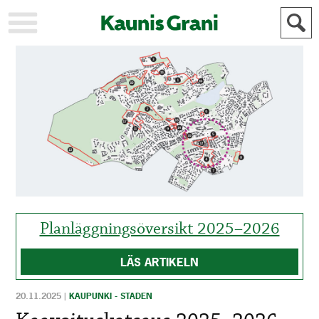
KAUPUNKI
STADEN
AJANKOHTAISTA
AKTUELLT
URHEILU
IDROTT
KULTTUURI
KULTUR
HISTORIA
HISTORIA
YLEINEN
ALLMÄN
FÖR
MAINOSTAJILLE
ANNONSÖRER
Planläggningsöversikt 2025–2026
LÄS ARTIKELN
20.11.2025
|
KAUPUNKI - STADEN