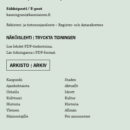
Sähköposti / E-post
kaunisgrani@kauniainen.fi
Rekisteri- ja tietosuojaseloste – Register- och datasekretess
NÄKÖISLEHTI | TRYCKTA TIDNINGEN
Lue lehdet
PDF-tiedostoina
.
Läs tidningarna i
PDF-format
.
ARKISTO | ARKIV
Kaupunki
Staden
Ajankohtaista
Aktuellt
Urheilu
Idrott
Kulttuuri
Kultur
Historia
Historia
Yleinen
Allmän
Mainostajille
För annonsörer