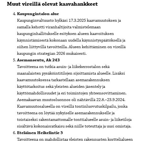
Muut vireillä olevat kaavahankkeet
Kaupungintalon alue
Kaupunginvaltuusto hylkäsi 17.3.2025 kaavamuutoksen ja
samalla kehotti viranhaltijoita valmistelemaan
kaupunginhallitukselle esityksen alueen kaavoituksen
käynnistämisestä kokonaan uudella käynnistyspäätöksellä ja
siihen liittyvillä tavoitteilla. Alueen kehittäminen on vireillä
kaupungin strategian 2026 mukaisesti.
Asemanseutu, Ak 243
Tavoitteena on tutkia asuin- ja liikekerrostalon sekä
maanalaisten pysäköintitilojen sijoittamista alueelle. Lisäksi
kaavamuutoksessa tarkastellaan asemarakennuksen
käyttötarkoitus sekä yleisten alueiden jäsentely ja
käyttömahdollisuudet ja eri toimintojen yhteensovittaminen.
Asemakaavan muutosluonnos oli nähtävillä 22.8.–23.9.2024.
Kaavamuutosalueella on vireillä tontinluovutuskilpailu, jonka
tavoitteena on löytää nykyiselle asemarakennukselle ja
toistaiseksi rakentamattomalle tonttialueelle asuin- ja liiketiloja
sisältävä kokonaisratkaisu sekä niille toteuttaja ja uusi omistaja.
Eteläinen Heikelintie 5
Tavoitteena on mahdollistaa yleisten rakennusten korttelialueen