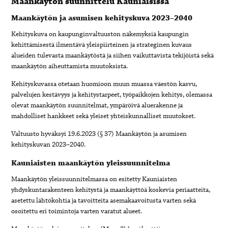
Maankäytön suunnittelu Kauniaisissa
Maankäytön ja asumisen kehityskuva 2023–2040
Kehityskuva on kaupunginvaltuuston näkemyksiä kaupungin
kehittämisestä ilmentävä yleispiirteinen ja strateginen kuvaus
alueiden tulevasta maankäytöstä ja siihen vaikuttavista tekijöistä sekä
maankäytön aiheuttamista muutoksista.
Kehityskuvassa otetaan huomioon muun muassa väestön kasvu,
palvelujen kestävyys ja kehitystarpeet, työpaikkojen kehitys, olemassa
olevat maankäytön suunnitelmat, ympäröivä aluerakenne ja
mahdolliset hankkeet sekä yleiset yhteiskunnalliset muutokset.
Valtuusto hyväksyi 19.6.2023 (§ 37) Maankäytön ja asumisen
kehityskuvan 2023–2040.
Kauniaisten maankäytön yleissuunnitelma
Maankäytön yleissuunnitelmassa on esitetty Kauniaisten
yhdyskuntarakenteen kehitystä ja maankäyttöä koskevia periaatteita,
asetettu lähtökohtia ja tavoitteita asemakaavoitusta varten sekä
osoitettu eri toimintoja varten varatut alueet.