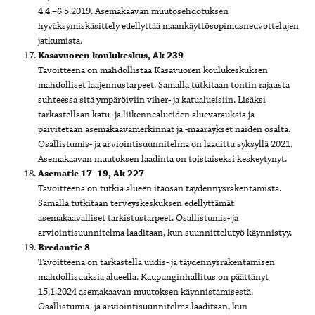
4.4.–6.5.2019. Asemakaavan muutosehdotuksen
hyväksymiskäsittely edellyttää maankäyttösopimusneuvottelujen
jatkumista.
Kasavuoren koulukeskus, Ak 239
Tavoitteena on mahdollistaa Kasavuoren koulukeskuksen
mahdolliset laajennustarpeet. Samalla tutkitaan tontin rajausta
suhteessa sitä ympäröiviin viher- ja katualueisiin. Lisäksi
tarkastellaan katu- ja liikennealueiden aluevarauksia ja
päivitetään asemakaavamerkinnät ja -määräykset näiden osalta.
Osallistumis- ja arviointisuunnitelma on laadittu syksyllä 2021.
Asemakaavan muutoksen laadinta on toistaiseksi keskeytynyt.
Asematie 17–19, Ak 227
Tavoitteena on tutkia alueen itäosan täydennysrakentamista.
Samalla tutkitaan terveyskeskuksen edellyttämät
asemakaavalliset tarkistustarpeet. Osallistumis- ja
arviointisuunnitelma laaditaan, kun suunnittelutyö käynnistyy.
Bredantie 8
Tavoitteena on tarkastella uudis- ja täydennysrakentamisen
mahdollisuuksia alueella. Kaupunginhallitus on päättänyt
15.1.2024 asemakaavan muutoksen käynnistämisestä.
Osallistumis- ja arviointisuunnitelma laaditaan, kun