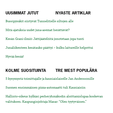
UUSIMMAT JUTUT
NYASTE ARTIKLAR
Bussipysäkit siirtyvät Tunnelitielle siltojen alle
Mitä ajatuksia uudet juna-asemat herättävät?
Kesän Grani-ilmiö: Jättijäätelöitä jonotetaan jopa tunti
Junaliikenteen kesätauko päättyi – kulku laitureille helpottui
Hyvää kesää!
KOLME SUOSITUINTA
TRE MEST POPULÄRA
5 kysymystä toimittajalle ja kauniaislaiselle Jan Anderssonille
Suomen ensimmäinen pizza-automaatti tuli Kauniaisiin
Hallinto-oikeus hylkäsi perheryhmäkodin aloittamislupaa koskevan
valituksen. Kaupunginjohtaja Masar: “Olen tyytyväinen.”