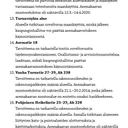
tavoitteena on päivittää keskustan aluevaraukset ja määräykset
vastaamaan toteutunutta maankäyttöä. Asemakaavan
muutosehdotus oli nähtävillä 12.3.–14.4.2020.
Turunväylän alue
Alueelle tutkitaan soveltuvaa maankäyttöä, minkä jälkeen
kaupunginhallitus voi päättää asemakaavoituksen
käynnistämisestä.
Asematie 18
Tavoitteena on tarkastella tontin soveltuvuutta
täydennysrakentamiseen. Osallistumis- ja arviointisuunnitelma
laaditaan, mikäli kaupunginhallitus päättää
asemakaavamuutoksen käynnistämisestä.
Vanha Turuntie 27–29, Ak 238
Tavoitteena on tarkastella rakennusoikeuden ja
rakennuspaikkojen määrää alueella. Asemakaavan
muutosehdotus oli nähtävillä 21.1.–20.2.2014, jonka jälkeen
asemakaavan muutosalue on erotettu omaksi hankkeekseen.
Pohjoinen Heikelintie 23–25, Ak 228
Tavoitteena on tarkastella rakennusoikeuden ja
rakennuspaikkojen määrää alueella. Samalla tutkitaan alueeseen
liittyvien katu- ja puistoalueiden ulottuvuuksia ja
käyttötarkoituksia. Asemakaavan muutosehdotus oli nähtävillä