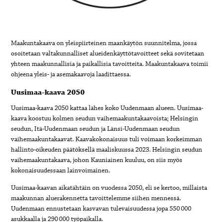
Maakuntakaava on yleispiirteinen maankäytön suunnitelma, jossa
osoitetaan valtakunnalliset alueidenkäyttötavoitteet sekä sovitetaan
yhteen maakunnallisia ja paikallisia tavoitteita. Maakuntakaava toimii
ohjeena yleis- ja asemakaavoja laadittaessa.
Uusimaa-kaava 2050
Uusimaa-kaava 2050 kattaa lähes koko Uudenmaan alueen. Uusimaa-
kaava koostuu kolmen seudun vaihemaakuntakaavoista; Helsingin
seudun, Itä-Uudenmaan seudun ja Länsi-Uudenmaan seudun
vaihemaakuntakaavat. Kaavakokonaisuus tuli voimaan korkeimman
hallinto-oikeuden päätöksellä maaliskuussa 2023. Helsingin seudun
vaihemaakuntakaava, johon Kauniainen kuuluu, on siis myös
kokonaisuudessaan lainvoimainen.
Uusimaa-kaavan aikatähtäin on vuodessa 2050, eli se kertoo, millaista
maakunnan aluerakennetta tavoittelemme siihen mennessä.
Uudenmaan ennustetaan kasvavan tulevaisuudessa jopa 550 000
asukkaalla ja 290 000 työpaikalla.