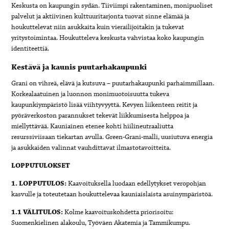
Keskusta on kaupungin sydän. Tiiviimpi rakentaminen, monipuoliset
palvelut ja aktiivinen kulttuuritarjonta tuovat sinne elämää ja
houkuttelevat niin asukkaita kuin vierailijoitakin ja tukevat
yritystoimintaa. Houkutteleva keskusta vahvistaa koko kaupungin
identiteettiä.
Kestävä ja kaunis puutarhakaupunki
Grani on vihreä, elävä ja kutsuva – puutarhakaupunki parhaimmillaan.
Korkealaatuinen ja luonnon monimuotoisuutta tukeva
kaupunkiympäristö lisää viihtyvyyttä. Kevyen liikenteen reitit ja
pyöräverkoston parannukset tekevät liikkumisesta helppoa ja
miellyttävää. Kauniainen etenee kohti hiilineutraaliutta
resurssiviisaan tiekartan avulla. Green-Grani-malli, uusiutuva energia
ja asukkaiden valinnat vauhdittavat ilmastotavoitteita.
LOPPUTULOKSET
1. LOPPUTULOS:
Kaavoituksella luodaan edellytykset veropohjan
kasvulle ja toteutetaan houkuttelevaa kauniaislaista asuinympäristöä.
1.1 VÄLITULOS:
Kolme kaavoituskohdetta priorisoitu:
Suomenkielinen alakoulu, Työväen Akatemia ja Tammikumpu.