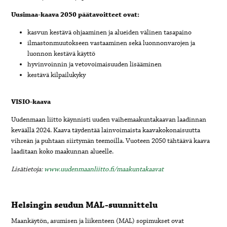
Uusimaa-kaava 2050 päätavoitteet ovat:
kasvun kestävä ohjaaminen ja alueiden välinen tasapaino
ilmastonmuutokseen vastaaminen sekä luonnonvarojen ja
luonnon kestävä käyttö
hyvinvoinnin ja vetovoimaisuuden lisääminen
kestävä kilpailukyky
VISIO-kaava
Uudenmaan liitto käynnisti uuden vaihemaakuntakaavan laadinnan
keväällä 2024. Kaava täydentää lainvoimaista kaavakokonaisuutta
vihreän ja puhtaan siirtymän teemoilla. Vuoteen 2050 tähtäävä kaava
laaditaan koko maakunnan alueelle.
Lisätietoja:
www.uudenmaanliitto.fi/maakuntakaavat
Helsingin seudun MAL-suunnittelu
Maankäytön, asumisen ja liikenteen (MAL) sopimukset ovat