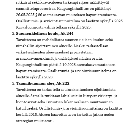
ratkaisut sekä kaava-alueen tarkempi rajaus määrittyvät
suunnitteluprosessissa. Kaupunginhallitus on päättänyt
26.05.2025 § 86 asemakaavan muutoksen käynnistämisestä.
Osallistumis- ja arviointisuunnitelma on laadittu syksyllä 2025.
Kaavaluonnosta valmistellaan syksyllä 2025.
Suomenkielinen koulu, Ak 244
Tavoitteena on mahdollistaa suomenkielisen koulun sekä
uimahallin sijoittaminen alueelle. Lisäksi tarkastellaan
virkistysalueiden aluevaraukset ja päivitetään
asemakaavamerkinnät ja -määräykset näiden osalta.
Kaupunginhallitus päätti 2.10.2023 asemakaavamuutoksen
käynnistämisestä. Osallistumis- ja arviointisuunnitelma on
laadittu syksyllä 2023.
Tammikummun alue, Ak 222
Tavoitteena on tarkastella asuinrakentamisen sijoittamista
alueelle. Samalla tutkitaan lähialueisiin liittyvät virkistys- ja
luontoarvot sekä Turuntien liikennealueen muuttaminen
katualueeksi. Osallistumis- ja arviointisuunnitelma on laadittu
kesällä 2016. Alueen kaavoitusta on tarkoitus jatkaa uuden
strategian mukaisesti.