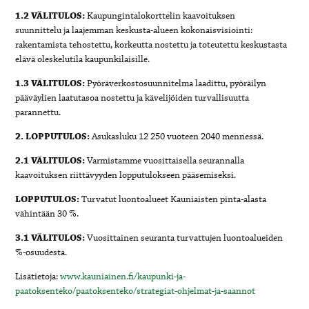
1.2 VÄLITULOS:
Kaupungintalokorttelin kaavoituksen
suunnittelu ja laajemman keskusta-alueen kokonaisvisiointi:
rakentamista tehostettu, korkeutta nostettu ja toteutettu keskustasta
elävä oleskelutila kaupunkilaisille.
1.3 VÄLITULOS:
Pyöräverkostosuunnitelma laadittu, pyöräilyn
pääväylien laatutasoa nostettu ja kävelijöiden turvallisuutta
parannettu.
2. LOPPUTULOS:
Asukasluku 12 250 vuoteen 2040 mennessä.
2.1 VÄLITULOS:
Varmistamme vuosittaisella seurannalla
kaavoituksen riittävyyden lopputulokseen pääsemiseksi.
LOPPUTULOS:
Turvatut luontoalueet Kauniaisten pinta-alasta
vähintään 30 %.
3.1 VÄLITULOS:
Vuosittainen seuranta turvattujen luontoalueiden
%-osuudesta.
Lisätietoja:
www.kauniainen.fi/kaupunki-ja-
paatoksenteko/paatoksenteko/strategiat-ohjelmat-ja-saannot