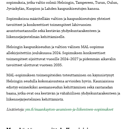
sopimuksia, jotka valtio solmii Helsingin, Tampereen, Turun, Oulun,
Jyväskylän, Kuopion ja Lahden kaupunkiseutujen kanssa.
Sopimuksissa määritellään valtion ja kaupunkiseutujen yhteiset
tavoitteet ja konkreettiset toimenpiteet lähivuosien
asuntotuotannolle sekä kestävän yhdyskuntarakenteen ja
liikennejärjestelmän kehittämiselle.
Helsingin kaupunkiseudun ja valtion välinen MAL-sopimus
allekirjoitettiin joulukuussa 2024. Sopimuksen konkreettiset
toimenpiteet sijoittuvat vuosille 2024–2027 ja pidemmän aikavälin
tavoitteet ulottuvat vuoteen 2035.
MAL-sopimuksen toimenpiteiden toteuttaminen on käynnistynyt
Helsingin seudulla kokonaisuutena arvioiden hyvin. Kauniaisissa
edistyy esimerkiksi asemanseudun kehittäminen sekä rantaradan
baana, jotka ovat osa kestävän ja vähähiilisen yhdyskuntarakenteen ja
liikennejärjestelmien kehittämistä.
Lisätietoja:
ym.fi/maankayton-asumisen-ja-liikenteen-sopimukset