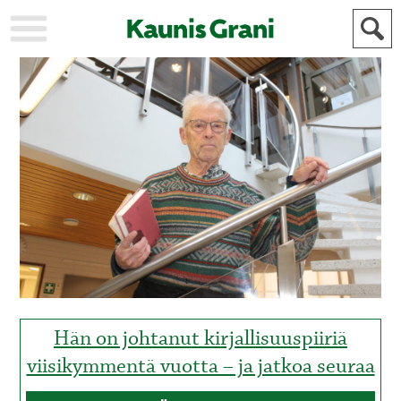
KAUPUNKI
STADEN
AJANKOHTAISTA
AKTUELLT
URHEILU
IDROTT
KULTTUURI
KULTUR
HISTORIA
HISTORIA
YLEINEN
ALLMÄN
FÖR
MAINOSTAJILLE
ANNONSÖRER
Hän on johtanut kirjallisuuspiiriä
viisikymmentä vuotta – ja jatkoa seuraa