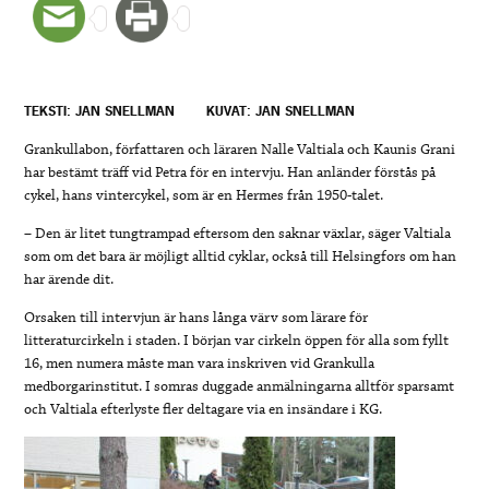
TEKSTI: JAN SNELLMAN
KUVAT: JAN SNELLMAN
Grankullabon, författaren och läraren Nalle Valtiala och Kaunis Grani
har bestämt träff vid Petra för en intervju. Han anländer förstås på
cykel, hans vintercykel, som är en Hermes från 1950-talet.
– Den är litet tungtrampad eftersom den saknar växlar, säger Valtiala
som om det bara är möjligt alltid cyklar, också till Helsingfors om han
har ärende dit.
Orsaken till intervjun är hans långa värv som lärare för
litteraturcirkeln i staden. I början var cirkeln öppen för alla som fyllt
16, men numera måste man vara inskriven vid Grankulla
medborgarinstitut. I somras duggade anmälningarna alltför sparsamt
och Valtiala efterlyste fler deltagare via en insändare i KG.