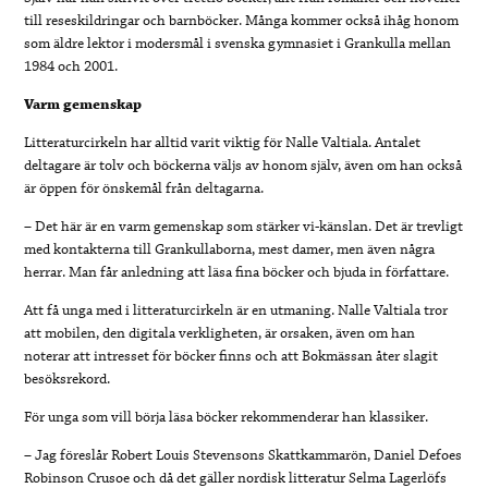
till reseskildringar och barnböcker. Många kommer också ihåg honom
som äldre lektor i modersmål i svenska gymnasiet i Grankulla mellan
1984 och 2001.
Varm gemenskap
Litteraturcirkeln har alltid varit viktig för Nalle Valtiala. Antalet
deltagare är tolv och böckerna väljs av honom själv, även om han också
är öppen för önskemål från deltagarna.
– Det här är en varm gemenskap som stärker vi-känslan. Det är trevligt
med kontakterna till Grankullaborna, mest damer, men även några
herrar. Man får anledning att läsa fina böcker och bjuda in författare.
Att få unga med i litteraturcirkeln är en utmaning. Nalle Valtiala tror
att mobilen, den digitala verkligheten, är orsaken, även om han
noterar att intresset för böcker finns och att Bokmässan åter slagit
besöksrekord.
För unga som vill börja läsa böcker rekommenderar han klassiker.
– Jag föreslår Robert Louis Stevensons Skattkammarön, Daniel Defoes
Robinson Crusoe och då det gäller nordisk litteratur Selma Lagerlöfs