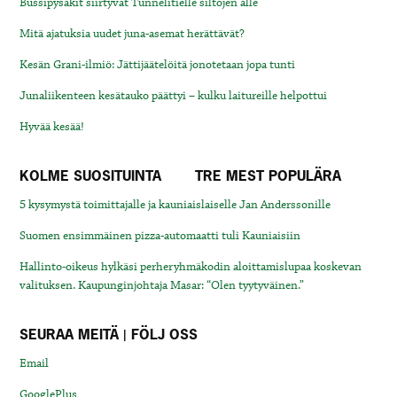
Bussipysäkit siirtyvät Tunnelitielle siltojen alle
Mitä ajatuksia uudet juna-asemat herättävät?
Kesän Grani-ilmiö: Jättijäätelöitä jonotetaan jopa tunti
Junaliikenteen kesätauko päättyi – kulku laitureille helpottui
Hyvää kesää!
KOLME SUOSITUINTA
TRE MEST POPULÄRA
5 kysymystä toimittajalle ja kauniaislaiselle Jan Anderssonille
Suomen ensimmäinen pizza-automaatti tuli Kauniaisiin
Hallinto-oikeus hylkäsi perheryhmäkodin aloittamislupaa koskevan
valituksen. Kaupunginjohtaja Masar: “Olen tyytyväinen.”
SEURAA MEITÄ | FÖLJ OSS
Email
GooglePlus