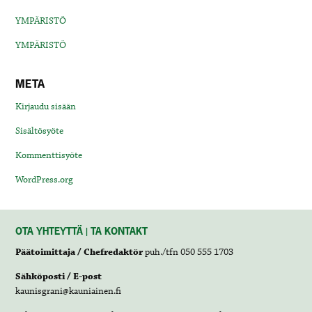
YMPÄRISTÖ
YMPÄRISTÖ
META
Kirjaudu sisään
Sisältösyöte
Kommenttisyöte
WordPress.org
OTA YHTEYTTÄ | TA KONTAKT
Päätoimittaja / Chefredaktör
puh./tfn 050 555 1703
Sähköposti / E-post
kaunisgrani@kauniainen.fi