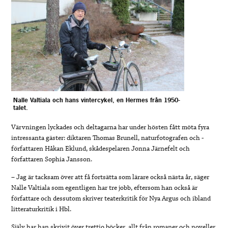
Nalle Valtiala och hans vintercykel, en Hermes från 1950-
talet.
Värvningen lyckades och deltagarna har under hösten fått möta fyra
intressanta gäster: diktaren Thomas Brunell, naturfotografen och -
författaren Håkan Eklund, skådespelaren Jonna Järnefelt och
författaren Sophia Jansson.
– Jag är tacksam över att få fortsätta som lärare också nästa år, säger
Nalle Valtiala som egentligen har tre jobb, eftersom han också är
författare och dessutom skriver teaterkritik för Nya Argus och ibland
litteraturkritik i Hbl.
Själv har han skrivit över trettio böcker, allt från romaner och noveller