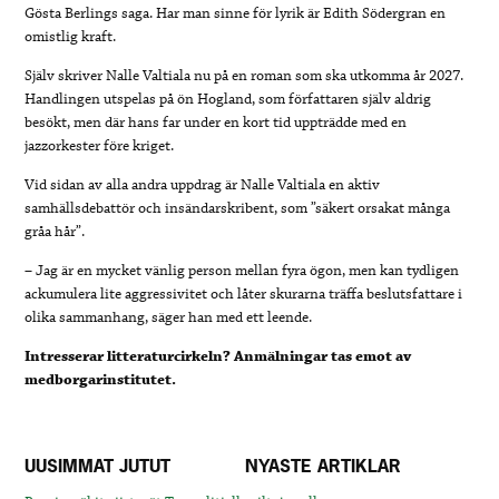
Gösta Berlings saga. Har man sinne för lyrik är Edith Södergran en
omistlig kraft.
Själv skriver Nalle Valtiala nu på en roman som ska utkomma år 2027.
Handlingen utspelas på ön Hogland, som författaren själv aldrig
besökt, men där hans far under en kort tid uppträdde med en
jazzorkester före kriget.
Vid sidan av alla andra uppdrag är Nalle Valtiala en aktiv
samhällsdebattör och insändarskribent, som ”säkert orsakat många
gråa hår”.
– Jag är en mycket vänlig person mellan fyra ögon, men kan tydligen
ackumulera lite aggressivitet och låter skurarna träffa beslutsfattare i
olika sammanhang, säger han med ett leende.
Intresserar litteraturcirkeln? Anmälningar tas emot av
medborgarinstitutet.
UUSIMMAT JUTUT
NYASTE ARTIKLAR