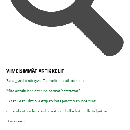
VIIMEISIMMÄT ARTIKKELIT
Bussipysäkit siirtyvät Tunnelitielle siltojen alle
Mitä ajatuksia uudet juna-asemat herättävät?
Kesän Grani-ilmiö: Jättijäätelöitä jonotetaan jopa tunti
Junaliikenteen kesätauko päättyi – kulku laitureille helpottui
Hyvää kesää!