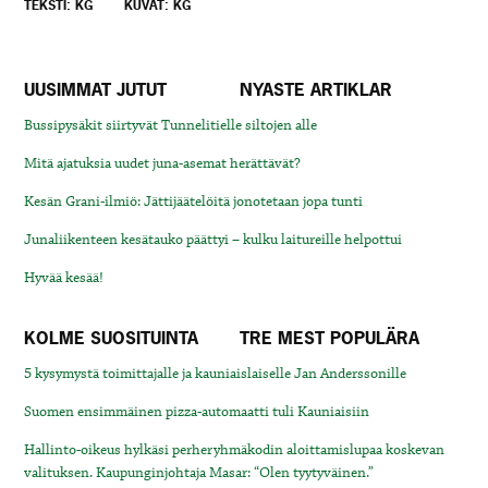
TEKSTI: KG
KUVAT: KG
UUSIMMAT JUTUT
NYASTE ARTIKLAR
Bussipysäkit siirtyvät Tunnelitielle siltojen alle
Mitä ajatuksia uudet juna-asemat herättävät?
Kesän Grani-ilmiö: Jättijäätelöitä jonotetaan jopa tunti
Junaliikenteen kesätauko päättyi – kulku laitureille helpottui
Hyvää kesää!
KOLME SUOSITUINTA
TRE MEST POPULÄRA
5 kysymystä toimittajalle ja kauniaislaiselle Jan Anderssonille
Suomen ensimmäinen pizza-automaatti tuli Kauniaisiin
Hallinto-oikeus hylkäsi perheryhmäkodin aloittamislupaa koskevan
valituksen. Kaupunginjohtaja Masar: “Olen tyytyväinen.”