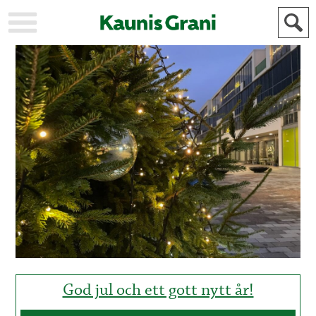
KAUPUNKI
STADEN
AJANKOHTAISTA
AKTUELLT
URHEILU
IDROTT
KULTTUURI
KULTUR
HISTORIA
HISTORIA
YLEINEN
ALLMÄN
FÖR
MAINOSTAJILLE
ANNONSÖRER
God jul och ett gott nytt år!