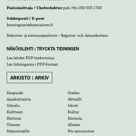
Päätoimittaja / Chefredaktör
puh./tfn 050 555 1703
Sähköposti / E-post
kaunisgrani@kauniainen.fi
Rekisteri- ja tietosuojaseloste – Register- och datasekretess
NÄKÖISLEHTI | TRYCKTA TIDNINGEN
Lue lehdet
PDF-tiedostoina
.
Läs tidningarna i
PDF-format
.
ARKISTO | ARKIV
Kaupunki
Staden
Ajankohtaista
Aktuellt
Urheilu
Idrott
Kulttuuri
Kultur
Historia
Historia
Yleinen
Allmän
Mainostajille
För annonsörer