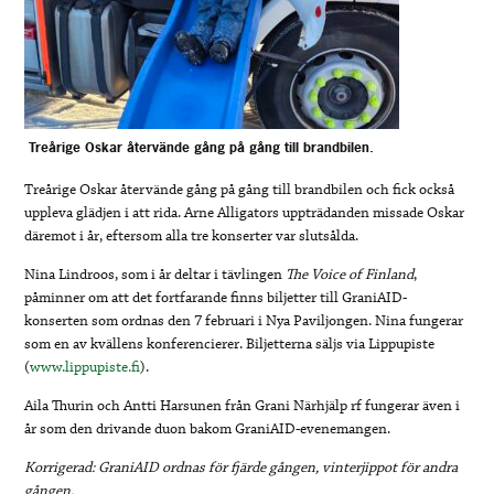
Treårige Oskar återvände gång på gång till brandbilen.
Treårige Oskar återvände gång på gång till brandbilen och fick också
uppleva glädjen i att rida. Arne Alligators uppträdanden missade Oskar
däremot i år, eftersom alla tre konserter var slutsålda.
Nina Lindroos, som i år deltar i tävlingen
The Voice of Finland
,
påminner om att det fortfarande finns biljetter till GraniAID-
konserten som ordnas den 7 februari i Nya Paviljongen. Nina fungerar
som en av kvällens konferencierer. Biljetterna säljs via Lippupiste
(
www.lippupiste.fi
).
Aila Thurin och Antti Harsunen från Grani Närhjälp rf fungerar även i
år som den drivande duon bakom GraniAID-evenemangen.
Korrigerad: GraniAID ordnas för fjärde gången, vinterjippot för andra
gången.