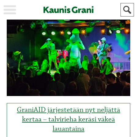
KAUPUNKI
STADEN
AJANKOHTAISTA
AKTUELLT
URHEILU
IDROTT
KULTTUURI
KULTUR
HISTORIA
HISTORIA
YLEINEN
ALLMÄN
FÖR
MAINOSTAJILLE
ANNONSÖRER
GraniAID järjestetään nyt neljättä
kertaa – talvirieha keräsi väkeä
lauantaina