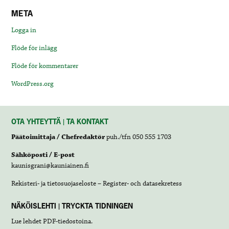
META
Logga in
Flöde för inlägg
Flöde för kommentarer
WordPress.org
OTA YHTEYTTÄ | TA KONTAKT
Päätoimittaja / Chefredaktör
puh./tfn 050 555 1703
Sähköposti / E-post
kaunisgrani@kauniainen.fi
Rekisteri- ja tietosuojaseloste – Register- och datasekretess
NÄKÖISLEHTI | TRYCKTA TIDNINGEN
Lue lehdet
PDF-tiedostoina
.