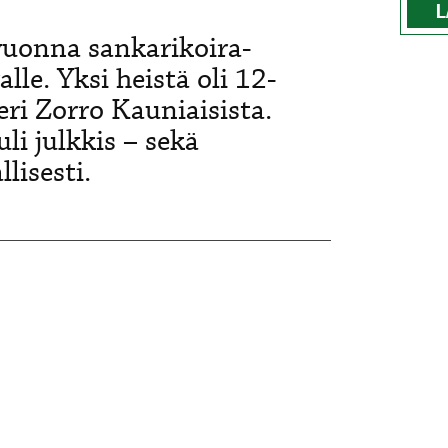
L
vuonna sankarikoira-
le. Yksi heistä oli 12-
eri Zorro Kauniaisista.
li julkkis – sekä
lisesti.