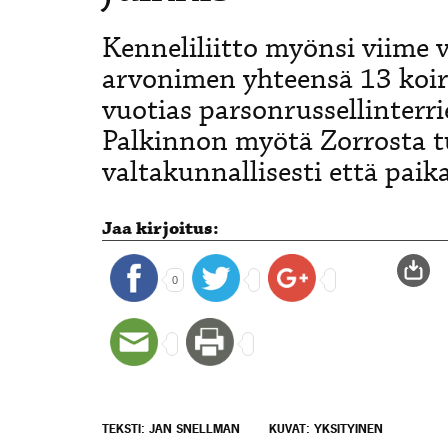
Kenneliliitto myönsi viime 
arvonimen yhteensä 13 koiral
vuotias parsonrussellinterri
Palkinnon myötä Zorrosta tu
valtakunnallisesti että paikal
Jaa kirjoitus:
0
TEKSTI: JAN SNELLMAN
KUVAT: YKSITYINEN