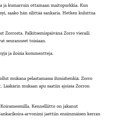
ssa ja kumarruin ottamaan maitopurkkia. Kun
syi, saako hän silittää sankaria. Hetken kuluttua
Zorrosta. Palkitsemispäivänä Zorro vieraili
at seuranneet toisiaan.
yjä ja iloisia kommentteja.
 ollut mukana pelastamassa ihmishenkiä. Zorro
yt. Lääkärin mukaan apu saatiin ajoissa Zorron
ä Koiramessuilla. Kennelliitto on jakanut
 Sankarikoira-arvonimi jaettiin ensimmäisen kerran