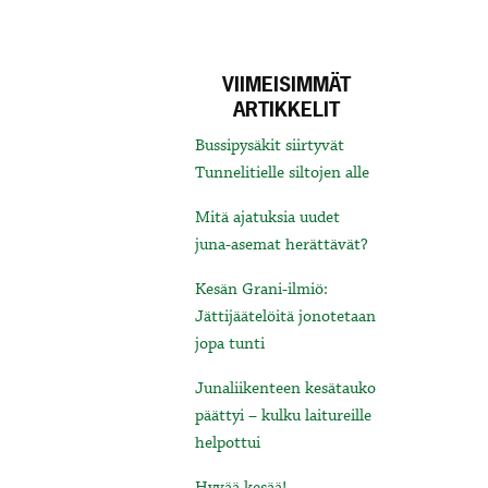
VIIMEISIMMÄT
ARTIKKELIT
Bussipysäkit siirtyvät
Tunnelitielle siltojen alle
Mitä ajatuksia uudet
juna-asemat herättävät?
Kesän Grani-ilmiö:
Jättijäätelöitä jonotetaan
jopa tunti
Junaliikenteen kesätauko
päättyi – kulku laitureille
helpottui
Hyvää kesää!