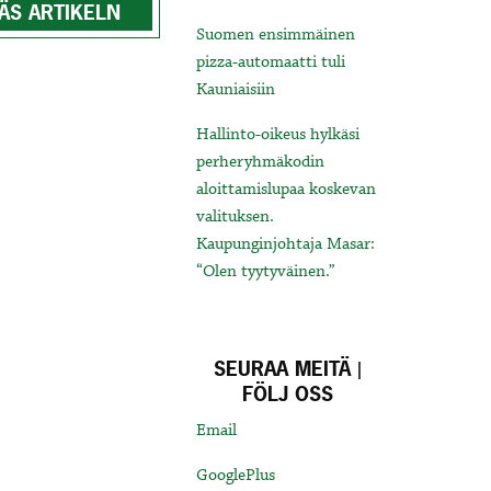
ÄS ARTIKELN
Suomen ensimmäinen
pizza-automaatti tuli
Kauniaisiin
Hallinto-oikeus hylkäsi
perheryhmäkodin
aloittamislupaa koskevan
valituksen.
Kaupunginjohtaja Masar:
“Olen tyytyväinen.”
SEURAA MEITÄ |
FÖLJ OSS
Email
GooglePlus