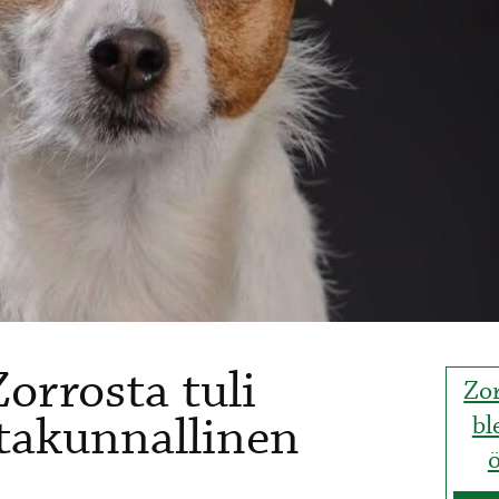
orrosta tuli
Zor
ltakunnallinen
bl
ö