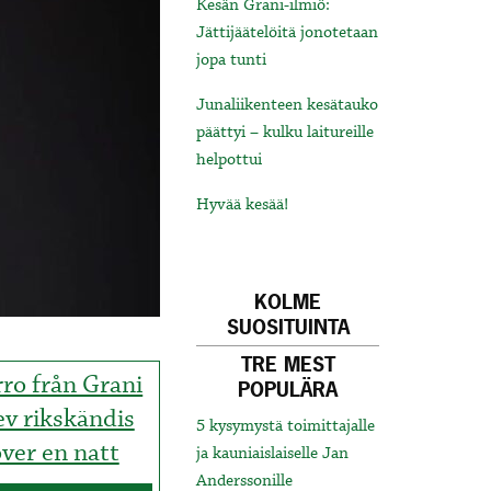
Kesän Grani-ilmiö:
Jättijäätelöitä jonotetaan
jopa tunti
Junaliikenteen kesätauko
päättyi – kulku laitureille
helpottui
Hyvää kesää!
KOLME
SUOSITUINTA
TRE MEST
ro från Grani
POPULÄRA
ev rikskändis
5 kysymystä toimittajalle
ver en natt
ja kauniaislaiselle Jan
Anderssonille