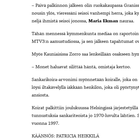
– Päivä palkinnon jälkeen olin ruokakaupassa Grani
nousin ylös, vieressäni seisoi vanhempi herra, joka ky
neljä ihmistä seisoi jonossa,
Maria Ekman
nauraa.
Tähän mennessä kymmenkunta mediaa on raportoinut 
MTV3:n aamustudiossa, ja sen jälkeen tapahtumat ov
Myös Kauniaisissa Zorro saa lenkeillään osakseen hym
– Monet haluavat silittää häntä, omistaja kertoo.
Sankarikoira-arvonimi myönnetään koiralle, joka on
löysi iltakävelyllä iäkkään henkilön, joka oli pyörtyn
ansiosta.
Koirat palkittiin joulukuussa Helsingissä järjestetyill
tunnustuksia sankariteoista jo 1970-luvulta lähtien.
vuonna 1997.
KÄÄNNÖS: PATRICIA HEIKKILÄ