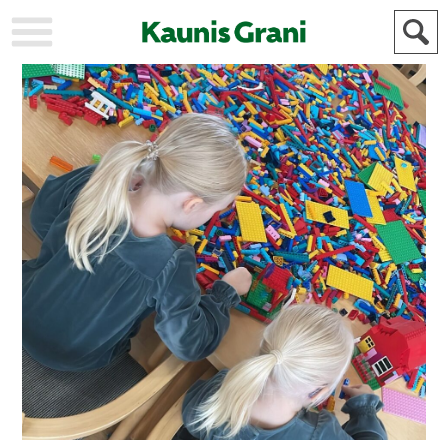
KAUPUNKI
STADEN
AJANKOHTAISTA
AKTUELLT
URHEILU
IDROTT
KULTTUURI
KULTUR
HISTORIA
HISTORIA
YLEINEN
ALLMÄN
FÖR
MAINOSTAJILLE
ANNONSÖRER