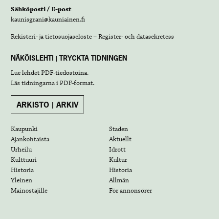
Sähköposti / E-post
kaunisgrani@kauniainen.fi
Rekisteri- ja tietosuojaseloste – Register- och datasekretess
NÄKÖISLEHTI | TRYCKTA TIDNINGEN
Lue lehdet
PDF-tiedostoina
.
Läs tidningarna i
PDF-format
.
ARKISTO | ARKIV
Kaupunki
Staden
Ajankohtaista
Aktuellt
Urheilu
Idrott
Kulttuuri
Kultur
Historia
Historia
Yleinen
Allmän
Mainostajille
För annonsörer