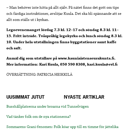
– Man behöver inte hitta på allt själv. På nätet finns det gott om tips
och färdiga instruktioner, avslöjar Kuula. Det ska bli spännande att se
allt som ställs ut i kyrkan.
Legoevenemanget lördag 7.3 kl. 12–17 och söndag 8.3 kl. 11–
15. Fritt inträde. Tvåspråkig legokyrka och lunch söndag 8.3 kl.
10. Under hela utställningen finns byggstationer samt kaffe
och saft.
Anmäl dig som utställare på www.kauniaistenseurakunta.fi.
Mer information: Kari Kuula, 050 590 8308, kari.kuula@evl.fi
ÖVERSÄTTNING: PATRICIA HEIKKILÄ
UUSIMMAT JUTUT
NYASTE ARTIKLAR
Busshållplatserna under broarna vid Tunnelvägen
Vad tänker folk om de nya stationerna?
Sommarens Grani-fenomen: Folk köar upp till en timme för jättelika