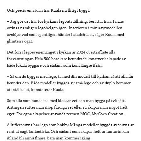
Och precis en sådan har Kuula nu flitigt byggt.
– Jag gör det här för kyrkans legoutställning, berättar han. I mars
ordnas nämligen legohelgen igen. Interiören i miniatyrmodellen
avslöjar vad som egentligen händer i stadshuset, säger Kuula med
glimten i ögat.
Det förra legoevenemanget i kyrkan år 2024 överträffade alla
förväntningar. Hela 500 besökare beundrade konstverk skapade av
både lokala byggare och sådana som kom längre ifrån.
– Så om du bygger med lego, ta med din modell till kyrkan så att alla får
beundra den. Både modeller byggda av små lego och av duplo kommer
att ställas ut, konstaterar Kuula.
Som alla som handskas med klossar vet kan man bygga på två sätt.
Antingen sätter man ihop färdiga set eller så skapar man något helt
eget. För egna skapelser används termen MOC, My Own Creation.
Allt fler vuxna har lego som hobby. Många modeller byggda av vuxna är
rent ut sagt fantastiska. Och sådant som skapas helt ur fantasin kan
ibland bli ännu finare, bara man kommer igång.