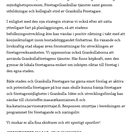
myndighetsprocesser, FöretagsGrankullas tjänster samt genom
utbildningar och kollegialt stöd av Grankulla Företagare.
I enlighet med den nya strategin strävar vi också efter att sätta
ytterligare fart på planläggningen, så att stadens
befolkningsutveckling åter kan vändas i positiv riktning i takt med att
konjunkturläget inom bostadsbyggandet förbättras. En växande och
livskraftig stad skapar även förutsättningar för utvecklingen av
företagsverksamheten. Vi uppmuntrar också Grankullaborna att
använda Grankullaföretagens tjänster. Här finns köpkraft, men den
gynnar de lokala företagarna endast om inköpen riktas till företag i
den egna staden.
Både staden och Grankulla Företagare tar gärna emot förslag av aktiva
och potentiella företagare på hur man skulle kunna främja företagare
och företagsmöjligheter i Grankulla. Idéer och utvecklingsförslag kan
sändas till christoffer.masar@kauniainen.fi och
kia.katarina.jarvinen@yrittajat.fi. Responsen utnyttjas i beredningen av
programmet för företagande och näringsliv.
Vi önskar er alla fina skidturer och ett sportigt sportlov!