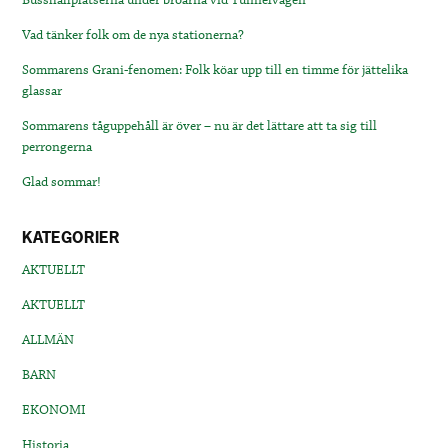
Busshållplatserna under broarna vid Tunnelvägen
Vad tänker folk om de nya stationerna?
Sommarens Grani-fenomen: Folk köar upp till en timme för jättelika
glassar
Sommarens tåguppehåll är över – nu är det lättare att ta sig till
perrongerna
Glad sommar!
KATEGORIER
AKTUELLT
AKTUELLT
ALLMÄN
BARN
EKONOMI
Historia