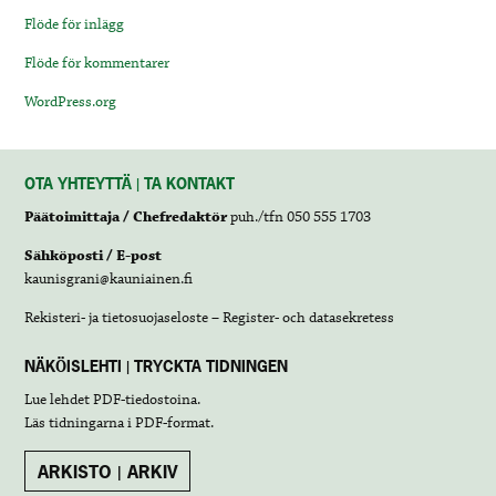
Flöde för inlägg
Flöde för kommentarer
WordPress.org
OTA YHTEYTTÄ | TA KONTAKT
Päätoimittaja / Chefredaktör
puh./tfn 050 555 1703
Sähköposti / E-post
kaunisgrani@kauniainen.fi
Rekisteri- ja tietosuojaseloste – Register- och datasekretess
NÄKÖISLEHTI | TRYCKTA TIDNINGEN
Lue lehdet
PDF-tiedostoina
.
Läs tidningarna i
PDF-format
.
ARKISTO | ARKIV