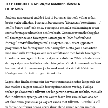
TEXT: CHRISTOFFER MASAR/KIA KATARIINA JÄRVINEN
FOTO: ARKIV
Stadens nya strategi trädde i kraft i början av året och vi har redan
börjat verkställa den. Strategin bär namnet
”Kestävästi onnellinen – i
en lite bättre stad”
och en av strategins centrala målsättningar är att
stärka företagsverksamhet och livskraft. Genombrottsmålet kopplat
till företagande och företagare i strategin är
”Mer livskraft och
företag”
. Stadsfullmäktiges mål i budgeten 2026 är att uppdatera
programmet för företagande och näringsliv. Detta görs i samarbete
med Grankulla Företagare och mer omfattande med lokala företagare.
Grankulla Företagare fick en ny styrelse i slutet av 2025 och staden och
den nya styrelsen träffades redan före julen. Vid de kommande mötena
kommer vi att tillsammans jobba med konkreta sätt att förbättra
företagarnas förutsättningar i Grankulla.
Läget i den finska ekonomin har varit utmanande redan länge och det
har märkts i så gott som alla företagsbranschers vardag. Tydliga
tecken på ekonomisk tillväxt har länge varit svåra att urskilja, men allt
fler indikatorer tyder på att den värsta fasen kan vara bakom oss och
att ekonomin gradvis är på väg att vända mot tillväxt. I Grankulla vill
vi för vår del främja denna utveckling bland annat genom smidiga