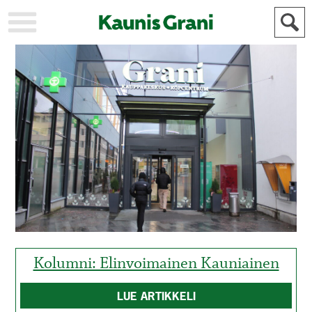
KAUPUNKI
STADEN
AJANKOHTAISTA
AKTUELLT
URHEILU
IDROTT
KULTTUURI
KULTUR
HISTORIA
HISTORIA
YLEINEN
ALLMÄN
FÖR
MAINOSTAJILLE
ANNONSÖRER
Kolumni: Elinvoimainen Kauniainen
LUE ARTIKKELI