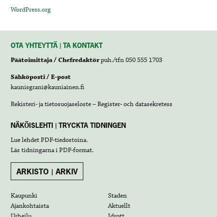
WordPress.org
OTA YHTEYTTÄ | TA KONTAKT
Päätoimittaja / Chefredaktör
puh./tfn 050 555 1703
Sähköposti / E-post
kaunisgrani@kauniainen.fi
Rekisteri- ja tietosuojaseloste – Register- och datasekretess
NÄKÖISLEHTI | TRYCKTA TIDNINGEN
Lue lehdet
PDF-tiedostoina
.
Läs tidningarna i
PDF-format
.
ARKISTO | ARKIV
Kaupunki
Staden
Ajankohtaista
Aktuellt
Urheilu
Idrott