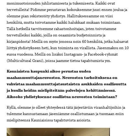
monimuotoisuuden juhlistamisesta ja tukemisesta. Kaikki ovat
tervetulleita! Pidimme perustavan kokouksemme juuri ennen joulua ja
olemme pian rekisteröity yhdistys. Hallituksessamme on viisi
henkilöä, mutta toivotamme kaikki halukkaat mukaan toimintaan.
Tällä hetkellä tarvitsemme rahastonhoitajan, joten toivotamme
tervetulleiksi kaikki, joilla on osaamista budjetoinnista ja
kirjanpidosta! Meillä on myös jonossa noin 60 henkilöä, jotka haluavat
liittyä yhdistykseen heti, kun toiminta on virallista. Jäsenmaksu on 10
euroa vuodessa. Meillä on lisäksi Instagram- ja Facebook-ryhmät
(Multicultural Grani), joissa jaamme tietoa tapahtumista ym.
Kauniaisten kaupunki aikoo perustaa uuden
maahanmuuttajaneuvoston. Neuvoston tarkoituksena on
vahvistaa maahanmuuttajataustaisten asukkaiden osallisuutta
ja kuulla heidän mielipiteitään palvelujen kehittämisessä.
Aikooko yhdistyksenne osallistua neuvoston toimintaan?
Kyllä, olemme jo olleet yhteydessä tätä järjestäviin viranhaltijoihin ja
tulemme kannustamaan jäseniämme osallistumaan ja tuomaan esiin
mielipiteensä Kauniaisissa tapahtuvista asioista.