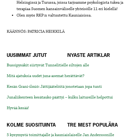
Helsingissä ja Turussa, joissa tarjoamme psykologista tukea ja
terapiaa Suomen kansainväliselle yhteisölle 11 eri kielellä!
Olen myös RKP:n valtuutettu Kauniaisissa.
KÄÄNNÖS: PATRICIA HEIKKILÄ
UUSIMMAT JUTUT
NYASTE ARTIKLAR
Bussipysäkit siirtyvät Tunnelitielle siltojen alle
Mitä ajatuksia uudet juna-asemat herättävät?
Kesän Grani-ilmiö: Jättijäätelöitä jonotetaan jopa tunti
Junaliikenteen kesätauko päättyi – kulku laitureille helpottui
Hyvää kesää!
KOLME SUOSITUINTA
TRE MEST POPULÄRA
5 kysymystä toimittajalle ja kauniaislaiselle Jan Anderssonille