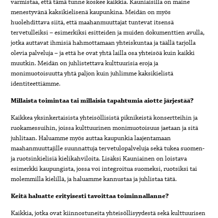
varmistaa, että tämä tunne koskee kaikkia. Kauniaisilla on maine
menestyvänä kaksikielisenä kaupunkina. Meidän on myös
huolehdittava siitä, että maahanmuuttajat tuntevat itsensä
tervetulleiksi – esimerkiksi esitteiden ja muiden dokumenttien avulla,
jotka auttavat ihmisiä hahmottamaan yhteiskuntaa ja täällä tarjolla
olevia palveluja – ja että he ovat yhtä lailla osa yhteisöä kuin kaikki
muutkin. Meidän on juhlistettava kulttuurisia eroja ja
monimuotoisuutta yhtä paljon kuin juhlimme kaksikielistä
identiteettiämme.
Millaista toimintaa tai millaisia tapahtumia aiotte järjestää?
Kaikkea yksinkertaisista yhteisöllisistä piknikeistä konsertteihin ja
ruokamessuihin, joissa kulttuurinen monimuotoisuus jaetaan ja sitä
juhlitaan. Haluamme myös auttaa kaupunkia laajentamaan
maahanmuuttajille suunnattuja tervetulopalveluja sekä tukea suomen-
ja ruotsinkielisiä kielikahviloita. Lisäksi Kauniainen on loistava
esimerkki kaupungista, jossa voi integroitua suomeksi, ruotsiksi tai
molemmilla kielillä, ja haluamme kannustaa ja juhlistaa tätä.
Keitä haluatte erityisesti tavoittaa toiminnallanne?
Kaikkia, jotka ovat kiinnostuneita yhteisöllisyydestä sekä kulttuurisen