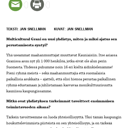
TEKSTI: JAN SNELLMAN
KUVAT: JAN SNELLMAN
Multicultural Grani on uusi yhdistys, miten ja miksi ajatus sen
perustamisesta syntyi?
Yhä useammat maahanmuuttajat muuttavat Kauniaisiin. Itse asiassa
Granissa asuu nyt yli 1 000 henkilöä, jotka eivät ole alun perin
Suomesta. Yhdessä puhumme noin 16 eri kieltä äidinkielenämme!
Pieni ryhmä meistä – sekä maahanmuuttajia että suomalaisia
paikallisia asukkaita – ajatteli, että olisi hienoa perustaa paikallinen
ryhmä edustamaan ja juhlistamaan kasvavaa monikulttuurisuutta
kauniissa kaupungissamme.
Mitkä ovat yhdistyksen tärkeimmät tavoitteet ensimmäisen
toimintavuoden aikana?
Tärkein tavoitteemme on luoda yhteisöllisyyttä. Yksi tämän kaupungin
houkuttelevimmista piirteistä on sen yhteisöllisyys, ja on tärkeää