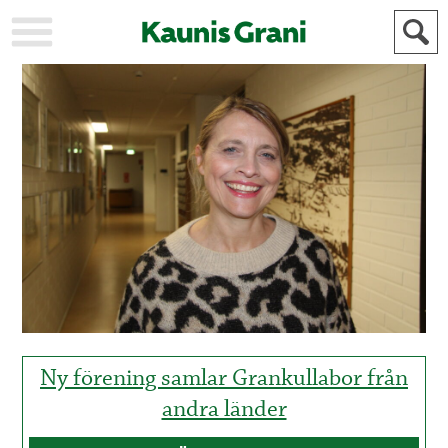
KAUPUNKI
STADEN
AJANKOHTAISTA
AKTUELLT
URHEILU
IDROTT
KULTTUURI
KULTUR
HISTORIA
HISTORIA
YLEINEN
ALLMÄN
FÖR
MAINOSTAJILLE
ANNONSÖRER
Ny förening samlar Grankullabor från
andra länder