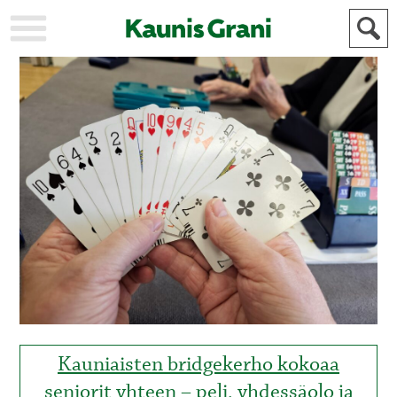
KAUPUNKI
STADEN
AJANKOHTAISTA
AKTUELLT
URHEILU
IDROTT
KULTTUURI
KULTUR
HISTORIA
HISTORIA
YLEINEN
ALLMÄN
FÖR
MAINOSTAJILLE
ANNONSÖRER
Kauniaisten bridgekerho kokoaa
seniorit yhteen – peli, yhdessäolo ja