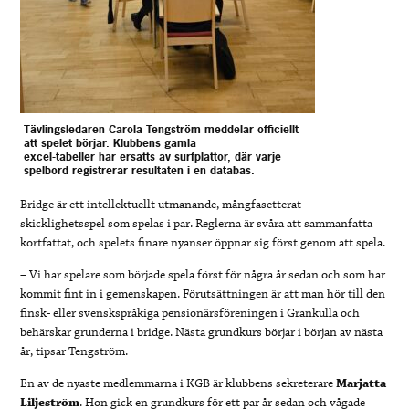
Tävlingsledaren Carola Tengström meddelar officiellt
att spelet börjar. Klubbens gamla
excel-tabeller har ersatts av surfplattor, där varje
spelbord registrerar resultaten i en databas.
Bridge är ett intellektuellt utmanande, mångfasetterat
skicklighetsspel som spelas i par. Reglerna är svåra att sammanfatta
kortfattat, och spelets finare nyanser öppnar sig först genom att spela.
– Vi har spelare som började spela först för några år sedan och som har
kommit fint in i gemenskapen. Förutsättningen är att man hör till den
finsk- eller svenskspråkiga pensionärsföreningen i Grankulla och
behärskar grunderna i bridge. Nästa grundkurs börjar i början av nästa
år, tipsar Tengström.
En av de nyaste medlemmarna i KGB är klubbens sekreterare
Marjatta
Liljeström
. Hon gick en grundkurs för ett par år sedan och vågade