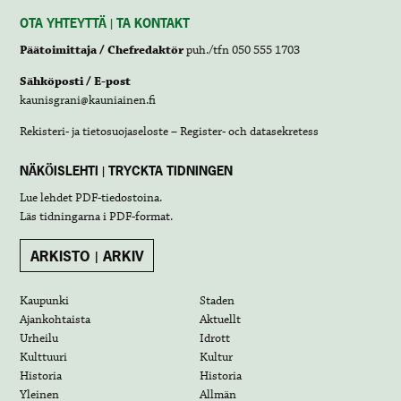
OTA YHTEYTTÄ | TA KONTAKT
Päätoimittaja / Chefredaktör
puh./tfn 050 555 1703
Sähköposti / E-post
kaunisgrani@kauniainen.fi
Rekisteri- ja tietosuojaseloste – Register- och datasekretess
NÄKÖISLEHTI | TRYCKTA TIDNINGEN
Lue lehdet
PDF-tiedostoina
.
Läs tidningarna i
PDF-format
.
ARKISTO | ARKIV
Kaupunki
Staden
Ajankohtaista
Aktuellt
Urheilu
Idrott
Kulttuuri
Kultur
Historia
Historia
Yleinen
Allmän