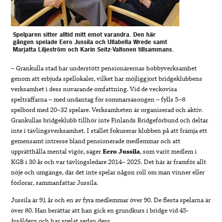
Spelparen sitter alltid mitt emot varandra. Den här
gången spelade Eero Jussila och Ullabella Wrede samt
Marjatta Liljeström och Karin Seitz-Valtonen tillsammans.
– Grankulla stad har understött pensionärernas hobbyverksamhet
genom att erbjuda spellokaler, vilket har möjliggjort bridgeklubbens
verksamhet i dess nuvarande omfattning. Vid de veckovisa
spelträffarna – med undantag för sommarsäsongen – fylls 5–8
spelbord med 20–32 spelare. Verksamheten är organiserad och aktiv.
Grankullas bridgeklubb tillhör inte Finlands Bridgeförbund och deltar
inte i tävlingsverksamhet. I stället fokuserar klubben på att främja ett
gemensamt intresse bland pensionerade medlemmar och att
upprätthålla mental vigör, säger
Eero Jussila
, som varit medlem i
KGB i 30 år och var tävlingsledare 2014– 2025. Det här är framför allt
nöje och umgänge, där det inte spelar någon roll om man vinner eller
förlorar, sammanfattar Jussila.
Jussila är 91 år och en av fyra medlemmar över 90. De flesta spelarna är
över 80. Han berättar att han gick en grundkurs i bridge vid 45-
årsåldern och har spelat sedan dess.