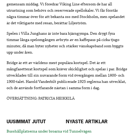
gemensam middag. Vi föredrar Viking Line eftersom de har all
utrustning som behövs och reserverade spellokaler. Vi får förstås
några timmar över för att bekanta oss med Stockholm, men spelandet
är det viktigaste med resan, berättar Liljeström.
Spelen i Villa Junghans är inte bara hjärngympa. Den drygt fyra
timmar långa spelomgången avbryts av en kaffepaus på cirka tjugo
minuter, då man byter nyheter och stärker vänskapsband som byggts
upp under åren.
Bridge är ett av världens mest populära kortspel. Det är ett
mångfasetterat kortspel som kräver skicklighet och spelas i par. Bridge
utvecklades till sin nuvarande form vid övergången mellan 1800- och
1900-talet. Harold Vanderbilt publicerade 1925 reglerna han utvecklat,
och de används fortfarande nästan i samma form i dag.
ÖVERSÄTTNING: PATRICIA HEIKKILÄ
UUSIMMAT JUTUT
NYASTE ARTIKLAR
Busshållplatserna under broarna vid Tunnelvägen