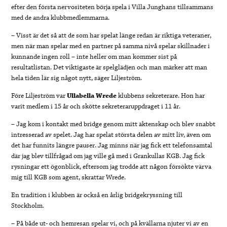
efter den första nervositeten börja spela i Villa Junghans tillsammans
med de andra klubbmedlemmarna.
– Visst är det så att de som har spelat länge redan är riktiga veteraner,
men när man spelar med en partner på samma nivå spelar skillnader i
kunnande ingen roll – inte heller om man kommer sist på
resultatlistan. Det viktigaste är spelglädjen och man märker att man
hela tiden lär sig något nytt, säger Liljeström.
Före Liljeström var
Ullabella Wrede
klubbens sekreterare. Hon har
varit medlem i 15 år och skötte sekreteraruppdraget i 11 år.
– Jag kom i kontakt med bridge genom mitt äktenskap och blev snabbt
intresserad av spelet. Jag har spelat största delen av mitt liv, även om
det har funnits längre pauser. Jag minns när jag fick ett telefonsamtal
där jag blev tillfrågad om jag ville gå med i Grankullas KGB. Jag fick
rysningar ett ögonblick, eftersom jag trodde att någon försökte värva
mig till KGB som agent, skrattar Wrede.
En tradition i klubben är också en årlig bridgekryssning till
Stockholm.
– På både ut- och hemresan spelar vi, och på kvällarna njuter vi av en