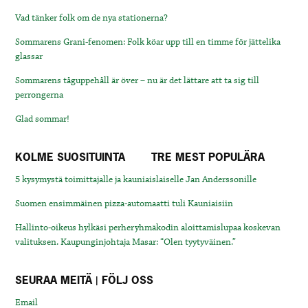
Vad tänker folk om de nya stationerna?
Sommarens Grani-fenomen: Folk köar upp till en timme för jättelika
glassar
Sommarens tåguppehåll är över – nu är det lättare att ta sig till
perrongerna
Glad sommar!
KOLME SUOSITUINTA
TRE MEST POPULÄRA
5 kysymystä toimittajalle ja kauniaislaiselle Jan Anderssonille
Suomen ensimmäinen pizza-automaatti tuli Kauniaisiin
Hallinto-oikeus hylkäsi perheryhmäkodin aloittamislupaa koskevan
valituksen. Kaupunginjohtaja Masar: “Olen tyytyväinen.”
SEURAA MEITÄ | FÖLJ OSS
Email