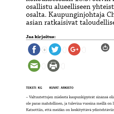
osallistu alueelliseen yhte
osalta. Kaupunginjohtaja C
asian ratkaisivat taloudellis
Jaa kirjoitus:
0
TEKSTI: KG
KUVAT: ARKISTO
– Valtuutettujen mielestä kaupunkipyörät sinänsä olis
ole paras mahdollinen, ja tulevina vuosina meillä on l
Katsottiin, että meidän on keskityttävä ydintehtävii