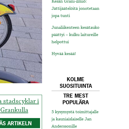
Kesän Grani-ilmiö:
Jättijäätelöitä jonotetaan
jopa tunti
Junaliikenteen kesätauko
päättyi – kulku laitureille
helpottui
Hyvää kesää!
KOLME
SUOSITUINTA
TRE MEST
a stadscyklar i
POPULÄRA
Grankulla
5 kysymystä toimittajalle
ja kauniaislaiselle Jan
ÄS ARTIKELN
Anderssonille