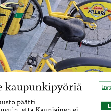
le kaupunkipyöriä
Ing
usto päätti
L
luvuin, että Kauniainen ei