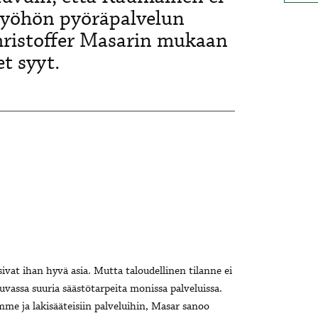
istyöhön pyöräpalvelun
hristoffer Masarin mukaan
et syyt.
ivat ihan hyvä asia. Mutta taloudellinen tilanne ei
uvassa suuria säästötarpeita monissa palveluissa.
mme ja lakisääteisiin palveluihin, Masar sanoo