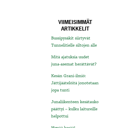
VIIMEISIMMÄT
ARTIKKELIT
Bussipysäkit siirtyvät
Tunnelitielle siltojen alle
Mitä ajatuksia uudet
juna-asemat herättävät?
Kesän Grani-ilmiö:
Jättijäätelöitä jonotetaan
jopa tunti
Junaliikenteen kesätauko
päättyi – kulku laitureille
helpottui
Hyvää kesää!