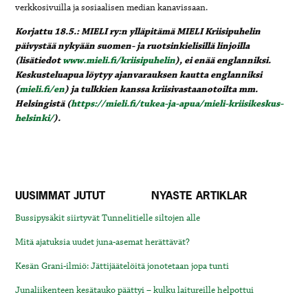
verkkosivuilla ja sosiaalisen median kanavissaan.
Korjattu 18.5.: MIELI ry:n ylläpitämä MIELI Kriisipuhelin
päivystää nykyään suomen- ja ruotsinkielisillä linjoilla
(lisätiedot
www.mieli.fi/kriisipuhelin
), ei enää englanniksi.
Keskusteluapua löytyy ajanvarauksen kautta englanniksi
(
mieli.fi/en
) ja tulkkien kanssa kriisivastaanotoilta mm.
Helsingistä (
https://mieli.fi/tukea-ja-apua/mieli-kriisikeskus-
helsinki/
).
UUSIMMAT JUTUT
NYASTE ARTIKLAR
Bussipysäkit siirtyvät Tunnelitielle siltojen alle
Mitä ajatuksia uudet juna-asemat herättävät?
Kesän Grani-ilmiö: Jättijäätelöitä jonotetaan jopa tunti
Junaliikenteen kesätauko päättyi – kulku laitureille helpottui