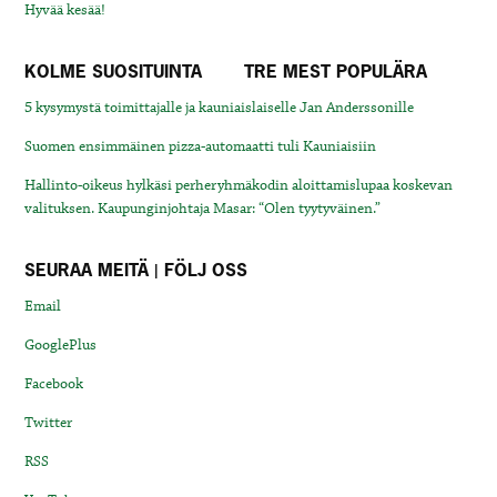
Hyvää kesää!
KOLME SUOSITUINTA
TRE MEST POPULÄRA
5 kysymystä toimittajalle ja kauniaislaiselle Jan Anderssonille
Suomen ensimmäinen pizza-automaatti tuli Kauniaisiin
Hallinto-oikeus hylkäsi perheryhmäkodin aloittamislupaa koskevan
valituksen. Kaupunginjohtaja Masar: “Olen tyytyväinen.”
SEURAA MEITÄ | FÖLJ OSS
Email
GooglePlus
Facebook
Twitter
RSS