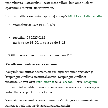
työntekijöitä luottamuksellisesti myös silloin, kun oma huoli tai
epävarmuus tuntuu kuormittavalta.
Valtakunnallista keskusteluapua tarjoaa myös
MIELI ry:n kriisipuhelin
suomeksi: 09 2525 0111 (24/7)
ruotsiksi: 09 2525 0112
ma ja ke klo 16–20, ti, to ja pe klo 9–13
Hätätilanteessa tulee aina soittaa numeroon 112.
Virallisen tiedon seuraaminen
Kaupunki muistuttaa seuraamaan ensisijaisesti viranomaisten ja
kaupungin virallisia viestintäkanavia. Kaupungin viralliset
viestintäkanavat ovat
kauniainen.fi
sekä
Facebook
– että
Instagram
-
tilimme. Poikkeustilanteissa sosiaalisessa mediassa voi liikkua myös
virheellistä tai puutteellista tietoa.
Kauniaisten kaupunki seuraa tilannetta yhteistyössä viranomaisten
kanssa ja tiedottaa tarvittaessa lisää kaupungin