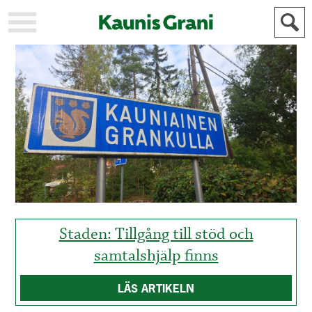
KAUPUNKI
STADEN
AJANKOHTAISTA
AKTUELLT
URHEILU
IDROTT
KULTTUURI
KULTUR
HISTORIA
HISTORIA
YLEINEN
ALLMÄN
FÖR
MAINOSTAJILLE
ANNONSÖRER
Staden: Tillgång till stöd och
samtalshjälp finns
LÄS ARTIKELN