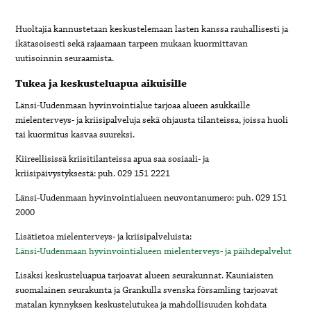
Huoltajia kannustetaan keskustelemaan lasten kanssa rauhallisesti ja
ikätasoisesti sekä rajaamaan tarpeen mukaan kuormittavan
uutisoinnin seuraamista.
Tukea ja keskusteluapua aikuisille
Länsi-Uudenmaan hyvinvointialue tarjoaa alueen asukkaille
mielenterveys- ja kriisipalveluja sekä ohjausta tilanteissa, joissa huoli
tai kuormitus kasvaa suureksi.
Kiireellisissä kriisitilanteissa apua saa sosiaali- ja
kriisipäivystyksestä: puh. 029 151 2221
Länsi-Uudenmaan hyvinvointialueen neuvontanumero: puh. 029 151
2000
Lisätietoa mielenterveys- ja kriisipalveluista:
Länsi-Uudenmaan hyvinvointialueen mielenterveys- ja päihdepalvelut
Lisäksi keskusteluapua tarjoavat alueen seurakunnat. Kauniaisten
suomalainen seurakunta ja Grankulla svenska församling tarjoavat
matalan kynnyksen keskustelutukea ja mahdollisuuden kohdata