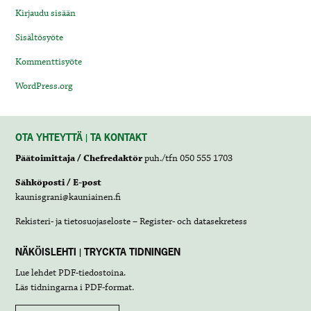
Kirjaudu sisään
Sisältösyöte
Kommenttisyöte
WordPress.org
OTA YHTEYTTÄ | TA KONTAKT
Päätoimittaja / Chefredaktör
puh./tfn 050 555 1703
Sähköposti / E-post
kaunisgrani@kauniainen.fi
Rekisteri- ja tietosuojaseloste – Register- och datasekretess
NÄKÖISLEHTI | TRYCKTA TIDNINGEN
Lue lehdet
PDF-tiedostoina
.
Läs tidningarna i
PDF-format
.