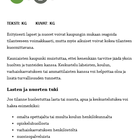
TEKSTI: KG
KUVAT: KG
Erityisesti lapset ja nuoret voivat kaupungin mukaan reagoida
tilanteeseen voimakkaasti, mutta myös aikuiset voivat kokea tilanteen
kuormittavana.
Kauniaisten kaupunki muistuttaa, ettei kenenkään tarvitse jäädä yksin
huolten ja tunteiden kanssa. Keskustelu läheisten, koulun,
varhaiskasvatuksen tai ammattilaisten kanssa voi helpottaa oloa ja
lisätä turvallisuuden tunnetta.
Lasten ja nuorten tuki
Jos tilanne huolestuttaa lasta tai nuorta, apua ja keskustelutukea voi
hakea esimerkiksi:
omalta opettajalta tai muulta koulun henkilökunnalta
opiskeluhuollosta
varhaiskasvatuksen henkilöstöltä
nuorisopalveluista