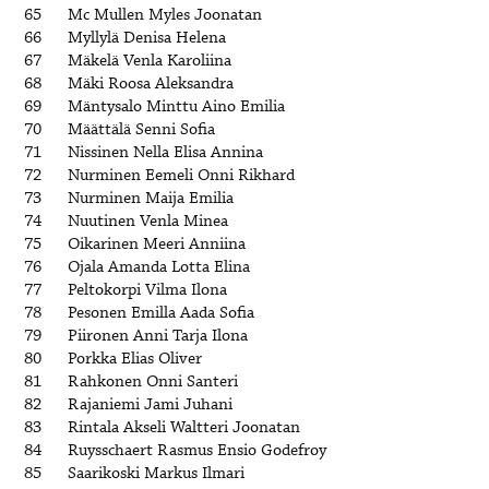
65
Mc Mullen Myles Joonatan
66
Myllylä Denisa Helena
67
Mäkelä Venla Karoliina
68
Mäki Roosa Aleksandra
69
Mäntysalo Minttu Aino Emilia
70
Määttälä Senni Sofia
71
Nissinen Nella Elisa Annina
72
Nurminen Eemeli Onni Rikhard
73
Nurminen Maija Emilia
74
Nuutinen Venla Minea
75
Oikarinen Meeri Anniina
76
Ojala Amanda Lotta Elina
77
Peltokorpi Vilma Ilona
78
Pesonen Emilla Aada Sofia
79
Piironen Anni Tarja Ilona
80
Porkka Elias Oliver
81
Rahkonen Onni Santeri
82
Rajaniemi Jami Juhani
83
Rintala Akseli Waltteri Joonatan
84
Ruysschaert Rasmus Ensio Godefroy
85
Saarikoski Markus Ilmari