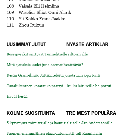
107
Väinölä Vanessa Mari
108
Väisälä Elli Helmiina
109
Waselius Elliot Onni Alarik
110
Yli-Kokko Frans Jaakko
111
Zhou Ruixun
UUSIMMAT JUTUT
NYASTE ARTIKLAR
Bussipysäkit siirtyvät Tunnelitielle siltojen alle
Mitä ajatuksia uudet juna-asemat herättävät?
Kesän Grani-ilmiö: Jättijäätelöitä jonotetaan jopa tunti
Junaliikenteen kesätauko päättyi – kulku laitureille helpottui
Hyvää kesää!
KOLME SUOSITUINTA
TRE MEST POPULÄRA
5 kysymystä toimittajalle ja kauniaislaiselle Jan Anderssonille
Suomen ensimmäinen pizza-automaatti tuli Kauniaisiin