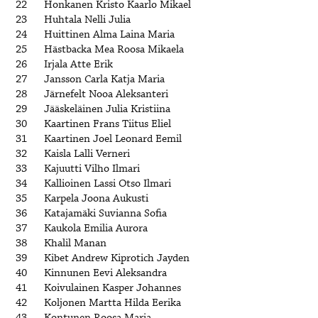
22
Honkanen Kristo Kaarlo Mikael
23
Huhtala Nelli Julia
24
Huittinen Alma Laina Maria
25
Hästbacka Mea Roosa Mikaela
26
Irjala Atte Erik
27
Jansson Carla Katja Maria
28
Järnefelt Nooa Aleksanteri
29
Jääskeläinen Julia Kristiina
30
Kaartinen Frans Tiitus Eliel
31
Kaartinen Joel Leonard Eemil
32
Kaisla Lalli Verneri
33
Kajuutti Vilho Ilmari
34
Kallioinen Lassi Otso Ilmari
35
Karpela Joona Aukusti
36
Katajamäki Suvianna Sofia
37
Kaukola Emilia Aurora
38
Khalil Manan
39
Kibet Andrew Kiprotich Jayden
40
Kinnunen Eevi Aleksandra
41
Koivulainen Kasper Johannes
42
Koljonen Martta Hilda Eerika