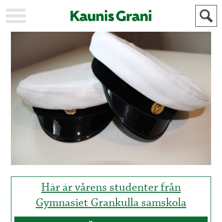
KAUPUNKI
STADEN
AJANKOHTAISTA
AKTUELLT
URHEILU
IDROTT
KULTTUURI
KULTUR
HISTORIA
HISTORIA
YLEINEN
ALLMÄN
FÖR
MAINOSTAJILLE
ANNONSÖRER
Här är vårens studenter från
Gymnasiet Grankulla samskola