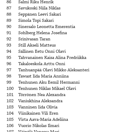
86
Salmi Riku Henrik
87
Savukoski Niila Niklas
88
Seppänen Leevi Sakari
89
Simola Topi Sakari
90
Sinersalo Leonetta Emerentia
91
Sohlberg Helena Josefina
92
Srinivasan Taran
93
Still Akseli Matteus
94
Sällinen Eetu Onni Olavi
95
Tahvanainen Kaisa Alina Fredriikka
96
Takaloeskola Arttu Onni
97
Tanhuanpää Olavi Mikko Aleksanteri
98
Tawast Iida Maria Anniina
99
Tenhunen Aku Eemil Hermanni
100
Tenhunen Niklas Mikael Olavi
101
Törrönen Nea Alexandra
102
Vaniukhina Aleksandra
103
Vanninen Iida Olivia
104
Viinikainen Vili Eren
105
Virta Aava-Maria Adeliina
106
Vuorio Nikolas Ilmari