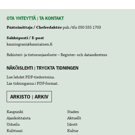
OTA YHTEYTTÄ | TA KONTAKT
Päätoimittaja / Chefredaktör
puh./tfn 050 555 1703
Sähköposti / E-post
kaunisgrani@kauniainen.fi
Rekisteri- ja tietosuojaseloste – Register- och datasekretess
NÄKÖISLEHTI | TRYCKTA TIDNINGEN
Lue lehdet
PDF-tiedostoina
.
Läs tidningarna i
PDF-format
.
ARKISTO | ARKIV
Kaupunki
Staden
Ajankohtaista
Aktuellt
Urheilu
Idrott
Kulttuuri
Kultur