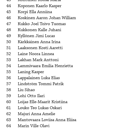
43
Kontunen Roosa Maria
44
Koponen Kaarlo Kasper
45
Korpi Ella Anniina
46
Koskinen Aaron Johan William
47
Kukko Joel Toivo Tuomas
48
Kukkonen Kalle Juhani
49
Kyllönen Jimi Lucas
50
Kärkkäinen Anna Irina
51
Laaksonen Kosti Aaretti
52
Laine Noora Linnea
53
Lakhan Mark Anttoni
54
Lammivaara Emilia Henrietta
55
Laning Kasper
56
Lappalainen Luka Elias
57
Lindström Tommi Patrik
58
Liu Sihao
59
Lohi Otto Ilari
60
Loijas Elle-Maarit Kristiina
61
Louko Teo Lukas Oskari
62
Majuri Anna Amelie
63
Mantovaara Loviisa Anna Eliisa
64
Marin Ville Olavi