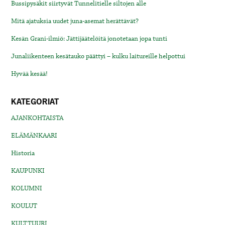
Bussipysäkit siirtyvät Tunnelitielle siltojen alle
Mitä ajatuksia uudet juna-asemat herättävät?
Kesän Grani-ilmiö: Jättijäätelöitä jonotetaan jopa tunti
Junaliikenteen kesätauko päättyi – kulku laitureille helpottui
Hyvää kesää!
KATEGORIAT
AJANKOHTAISTA
ELÄMÄNKAARI
Historia
KAUPUNKI
KOLUMNI
KOULUT
KULTTUURI