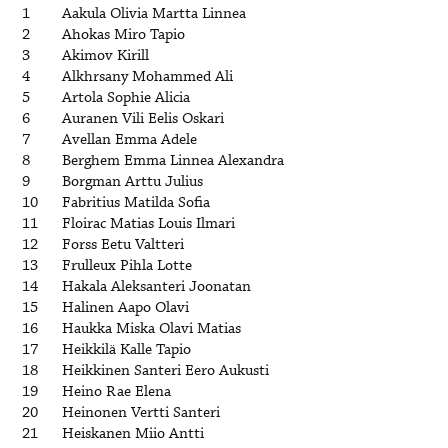
1
Aakula Olivia Martta Linnea
2
Ahokas Miro Tapio
3
Akimov Kirill
4
Alkhrsany Mohammed Ali
5
Artola Sophie Alicia
6
Auranen Vili Eelis Oskari
7
Avellan Emma Adele
8
Berghem Emma Linnea Alexandra
9
Borgman Arttu Julius
10
Fabritius Matilda Sofia
11
Floirac Matias Louis Ilmari
12
Forss Eetu Valtteri
13
Frulleux Pihla Lotte
14
Hakala Aleksanteri Joonatan
15
Halinen Aapo Olavi
16
Haukka Miska Olavi Matias
17
Heikkilä Kalle Tapio
18
Heikkinen Santeri Eero Aukusti
19
Heino Rae Elena
20
Heinonen Vertti Santeri
21
Heiskanen Miio Antti