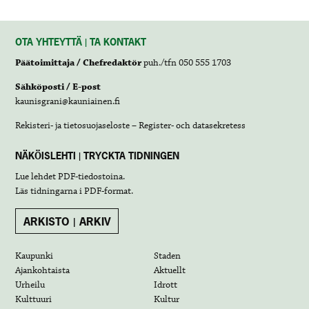
OTA YHTEYTTÄ | TA KONTAKT
Päätoimittaja / Chefredaktör
puh./tfn 050 555 1703
Sähköposti / E-post
kaunisgrani@kauniainen.fi
Rekisteri- ja tietosuojaseloste – Register- och datasekretess
NÄKÖISLEHTI | TRYCKTA TIDNINGEN
Lue lehdet
PDF-tiedostoina
.
Läs tidningarna i
PDF-format
.
ARKISTO | ARKIV
Kaupunki
Staden
Ajankohtaista
Aktuellt
Urheilu
Idrott
Kulttuuri
Kultur