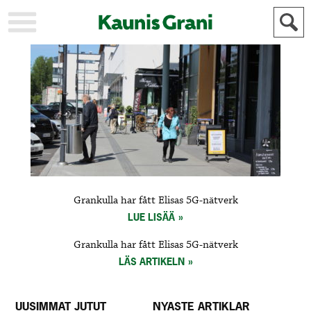
KAUPUNKI
STADEN
AJANKOHTAISTA
AKTUELLT
URHEILU
IDROTT
KULTTUURI
KULTUR
HISTORIA
HISTORIA
YLEINEN
ALLMÄN
FÖR
Grankulla har fått Elisas 5G-nätverk
MAINOSTAJILLE
ANNONSÖRER
LUE LISÄÄ
Grankulla har fått Elisas 5G-nätverk
LÄS ARTIKELN
UUSIMMAT JUTUT
NYASTE ARTIKLAR