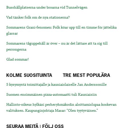
Busshållplatserna under broarna vid Tunnelvägen
Vad tänker folk om de nya stationerna?
Sommarens Grani-fenomen: Folk köar upp till en timme för jättelika
glassar
Sommarens tåguppehåll är över – nu är det lättare att ta sig till
perrongerna
Glad sommar!
KOLME SUOSITUINTA
TRE MEST POPULÄRA
5 kysymystä toimittajalle ja kauniaislaiselle Jan Anderssonille
Suomen ensimmäinen pizza-automaatti tuli Kauniaisiin
Hallinto-oikeus hylkäsi perheryhmäkodin aloittamislupaa koskevan
valituksen. Kaupunginjohtaja Masar: “Olen tyytyväinen.”
SEURAA MEITÄ | FÖLJ OSS