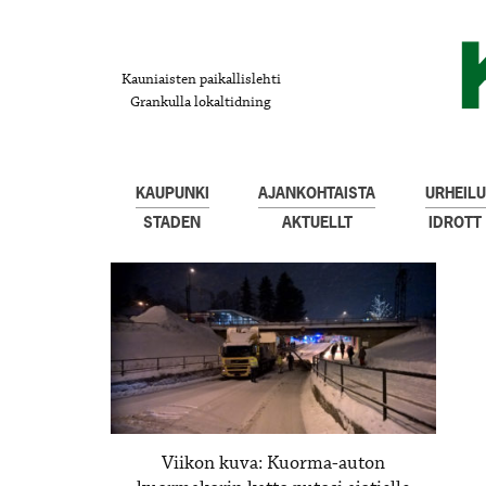
Kauniaisten paikallislehti
Grankulla lokaltidning
KAUPUNKI
AJANKOHTAISTA
URHEILU
STADEN
AKTUELLT
IDROTT
Viikon kuva: Kuorma-auton