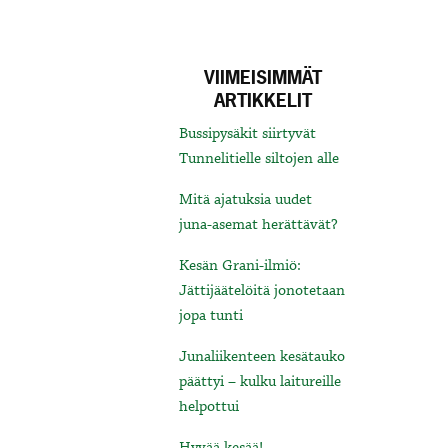
VIIMEISIMMÄT
ARTIKKELIT
Bussipysäkit siirtyvät
Tunnelitielle siltojen alle
Mitä ajatuksia uudet
juna-asemat herättävät?
Kesän Grani-ilmiö:
Jättijäätelöitä jonotetaan
jopa tunti
Junaliikenteen kesätauko
päättyi – kulku laitureille
helpottui
Hyvää kesää!