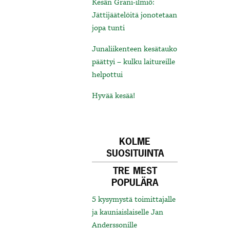
Kesän Grani-ilmiö:
Jättijäätelöitä jonotetaan
jopa tunti
Junaliikenteen kesätauko
päättyi – kulku laitureille
helpottui
Hyvää kesää!
KOLME
SUOSITUINTA
TRE MEST
POPULÄRA
5 kysymystä toimittajalle
ja kauniaislaiselle Jan
Anderssonille