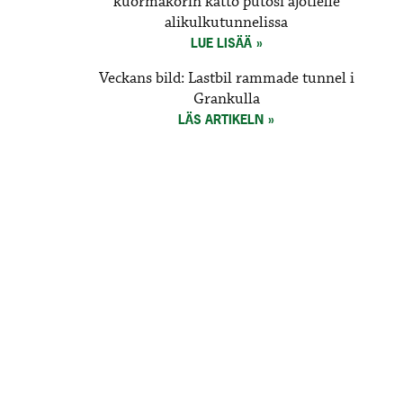
kuormakorin katto putosi ajotielle
alikulkutunnelissa
LUE LISÄÄ
Veckans bild: Lastbil rammade tunnel i
Grankulla
LÄS ARTIKELN