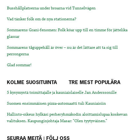
Busshållplatserna under broarna vid Tunnelvägen
Vad tänker folk om de nya stationerna?
Sommarens Grani-fenomen: Folk köar upp till en timme för jättelika
glassar
Sommarens tåguppehåll är över – nu är det lättare att ta sig till
perrongerna
Glad sommar!
KOLME SUOSITUINTA
TRE MEST POPULÄRA
5 kysymystä toimittajalle ja kauniaislaiselle Jan Anderssonille
Suomen ensimmäinen pizza-automaatti tuli Kauniaisiin
Hallinto-oikeus hylkäsi perheryhmäkodin aloittamislupaa koskevan
valituksen. Kaupunginjohtaja Masar: “Olen tyytyväinen.”
SEURAA MEITÄ | FÖLJ OSS