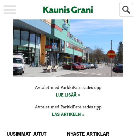
KAUPUNKI
STADEN
AJANKOHTAISTA
AKTUELLT
URHEILU
IDROTT
KULTTUURI
KULTUR
HISTORIA
HISTORIA
YLEINEN
ALLMÄN
FÖR
Avtalet med ParkkiPate sades upp
MAINOSTAJILLE
ANNONSÖRER
LUE LISÄÄ
Avtalet med ParkkiPate sades upp
LÄS ARTIKELN
UUSIMMAT JUTUT
NYASTE ARTIKLAR