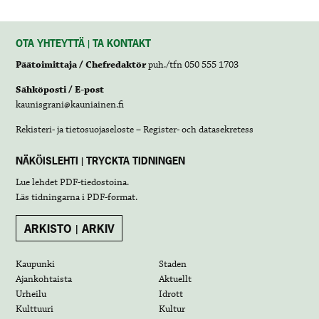
OTA YHTEYTTÄ | TA KONTAKT
Päätoimittaja / Chefredaktör
puh./tfn 050 555 1703
Sähköposti / E-post
kaunisgrani@kauniainen.fi
Rekisteri- ja tietosuojaseloste – Register- och datasekretess
NÄKÖISLEHTI | TRYCKTA TIDNINGEN
Lue lehdet
PDF-tiedostoina
.
Läs tidningarna i
PDF-format
.
ARKISTO | ARKIV
Kaupunki
Staden
Ajankohtaista
Aktuellt
Urheilu
Idrott
Kulttuuri
Kultur