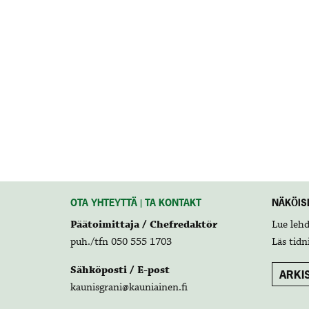
OTA YHTEYTTÄ | TA KONTAKT
NÄKÖISL
Päätoimittaja / Chefredaktör
Lue leh
puh./tfn 050 555 1703
Läs tidn
Sähköposti / E-post
ARKIS
kaunisgrani@kauniainen.fi