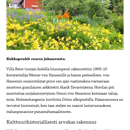
Kukkapenkit ennen juhannusta.
Villa Reire (norjan kielellä linnunpesä) rakennettiin 1909–10
kuvataiteilija Werner von Hausenille ja hänen perheelleen. von
Hausenin suunnitelmat piirsi sen ajan vaatimuksia vastaavaan
muotoon granilainen arkkitehti Alarik Tavaststjerna. Huvilan piti
muistuttaa norjalaissyntyisen Nenni von Hausenin kotimaan taloja,
esim. Holmenhaugenin huviloita Oslon ulkopuolella. Pääasunnossa on
tervatut hirsiseinät, kun taas ateljee on saanut lautavuorauksen
italianpunaisine punamultamaaleineen.
Kulttuurihistoriallisesti arvokas rakennus