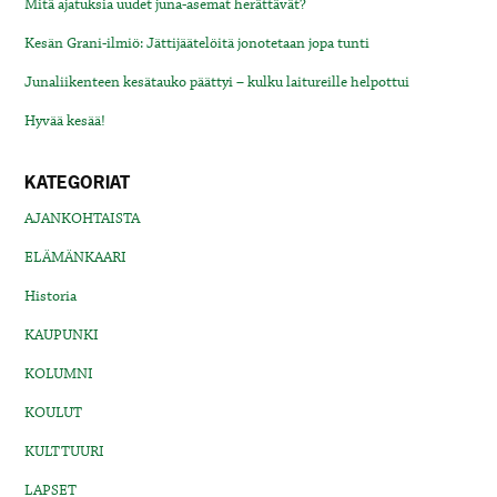
Mitä ajatuksia uudet juna-asemat herättävät?
Kesän Grani-ilmiö: Jättijäätelöitä jonotetaan jopa tunti
Junaliikenteen kesätauko päättyi – kulku laitureille helpottui
Hyvää kesää!
KATEGORIAT
AJANKOHTAISTA
ELÄMÄNKAARI
Historia
KAUPUNKI
KOLUMNI
KOULUT
KULTTUURI
LAPSET