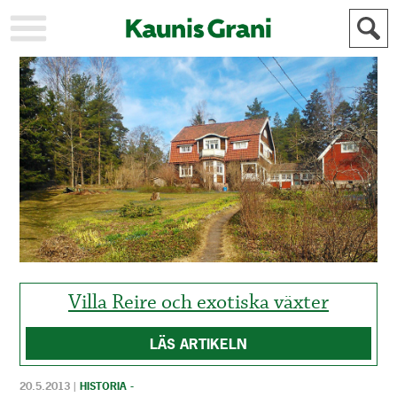
KAUPUNKI
STADEN
AJANKOHTAISTA
AKTUELLT
URHEILU
IDROTT
KULTTUURI
KULTUR
HISTORIA
HISTORIA
YLEINEN
ALLMÄN
FÖR
MAINOSTAJILLE
ANNONSÖRER
Villa Reire och exotiska växter
LÄS ARTIKELN
20.5.2013
|
HISTORIA -