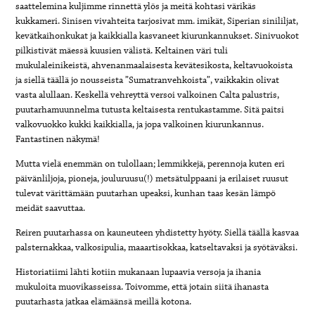
saattelemina kuljimme rinnettä ylös ja meitä kohtasi värikäs
kukkameri. Sinisen vivahteita tarjosivat mm. imikät, Siperian sinililjat,
kevätkaihonkukat ja kaikkialla kasvaneet kiurunkannukset. Sinivuokot
pilkistivät mäessä kuusien välistä. Keltainen väri tuli
mukulaleinikeistä, ahvenanmaalaisesta kevätesikosta, keltavuokoista
ja siellä täällä jo nousseista ”Sumatranvehkoista”, vaikkakin olivat
vasta alullaan. Keskellä vehreyttä versoi valkoinen Calta palustris,
puutarhamuunnelma tutusta keltaisesta rentukastamme. Sitä paitsi
valkovuokko kukki kaikkialla, ja jopa valkoinen kiurunkannus.
Fantastinen näkymä!
Mutta vielä enemmän on tulollaan; lemmikkejä, perennoja kuten eri
päivänliljoja, pioneja, jouluruusu(!) metsätulppaani ja erilaiset ruusut
tulevat värittämään puutarhan upeaksi, kunhan taas kesän lämpö
meidät saavuttaa.
Reiren puutarhassa on kauneuteen yhdistetty hyöty. Siellä täällä kasvaa
palsternakkaa, valkosipulia, maaartisokkaa, katseltavaksi ja syötäväksi.
Historiatiimi lähti kotiin mukanaan lupaavia versoja ja ihania
mukuloita muovikasseissa. Toivomme, että jotain siitä ihanasta
puutarhasta jatkaa elämäänsä meillä kotona.