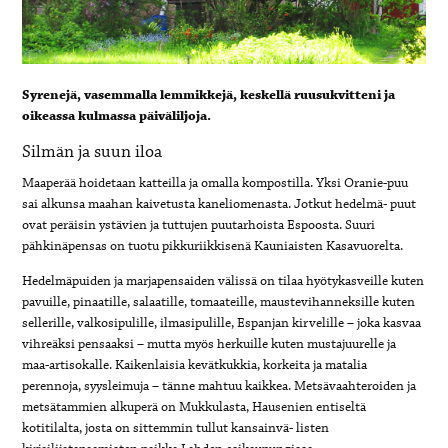
Syrenejä, vasemmalla lemmikkejä, keskellä ruusukvitteni ja
oikeassa kulmassa päiväliljoja.
Silmän ja suun iloa
Maaperää hoidetaan katteilla ja omalla kompostilla. Yksi Oranie-puu
sai alkunsa maahan kaivetusta kaneliomenasta. Jotkut hedelmä- puut
ovat peräisin ystävien ja tuttujen puutarhoista Espoosta. Suuri
pähkinäpensas on tuotu pikkuriikkisenä Kauniaisten Kasavuorelta.
Hedelmäpuiden ja marjapensaiden välissä on tilaa hyötykasveille kuten
pavuille, pinaatille, salaatille, tomaateille, maustevihanneksille kuten
sellerille, valkosipulille, ilmasipulille, Espanjan kirvelille – joka kasvaa
vihreäksi pensaaksi – mutta myös herkuille kuten mustajuurelle ja
maa-artisokalle. Kaikenlaisia kevätkukkia, korkeita ja matalia
perennoja, syysleimuja – tänne mahtuu kaikkea. Metsävaahteroiden ja
metsätammien alkuperä on Mukkulasta, Hausenien entiseltä
kotitilalta, josta on sittemmin tullut kansainvä- listen