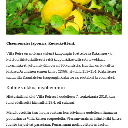
Chaenomeles japonica. Ruusukvitteni.
Villa Reire on mukana yhtenä kaupungin luettelossa Rakennus- ja
kulttuurihistoriallisesti sekä kaupunkikuvallisesti arvokkaat
rakennukset, joita nykyään on yli 60 kohdetta. Huvilaa on kuvailtu
kirjassa Asuminen ennen ja nyt (1988) sivuilla 153–154. Kirja lienee
saatavilla Kauniaisten kaupunginkirjastossa, ruotsiksi ja suomeksi.
Kolme viikkoa myöhemmin
Historiatiimi kävi Villa Reiressä uudelleen 7. toukokuuta 2013, kun
lumi edelliseltä käynniltä 19.4. oli sulanut.
Meidät otettiin taas hyvin vastaan kun kävimme uudelleen ihanassa
puutarhassa Villa Reiren etupuolella. Vieraanvarainen isäntäväki ja itse
luonto tarjosivat parastaan. Punarinnan mollivoittoisen laulun