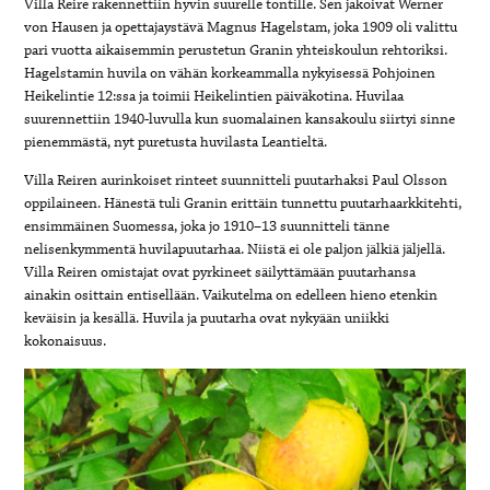
Villa Reire rakennettiin hyvin suurelle tontille. Sen jakoivat Werner
von Hausen ja opettajaystävä Magnus Hagelstam, joka 1909 oli valittu
pari vuotta aikaisemmin perustetun Granin yhteiskoulun rehtoriksi.
Hagelstamin huvila on vähän korkeammalla nykyisessä Pohjoinen
Heikelintie 12:ssa ja toimii Heikelintien päiväkotina. Huvilaa
suurennettiin 1940-luvulla kun suomalainen kansakoulu siirtyi sinne
pienemmästä, nyt puretusta huvilasta Leantieltä.
Villa Reiren aurinkoiset rinteet suunnitteli puutarhaksi Paul Olsson
oppilaineen. Hänestä tuli Granin erittäin tunnettu puutarhaarkkitehti,
ensimmäinen Suomessa, joka jo 1910–13 suunnitteli tänne
nelisenkymmentä huvilapuutarhaa. Niistä ei ole paljon jälkiä jäljellä.
Villa Reiren omistajat ovat pyrkineet säilyttämään puutarhansa
ainakin osittain entisellään. Vaikutelma on edelleen hieno etenkin
keväisin ja kesällä. Huvila ja puutarha ovat nykyään uniikki
kokonaisuus.