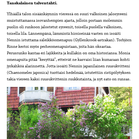
Tanskalainen talventähti.
Ylhäällä talon sisäänkäynnin vieressä on suuri valkoinen jalosyreeni
muistuttamassa isovanhempien ajasta, jolloin portaan molemmin
puolin oli runkoon jalostetut syreenit, toisella puolella valkoinen,
toisella lila. Lännempänä, lämmintä hirsiseinää vasten on isoäiti
Nennin istuttama säleikköomenapuu (Gyllenkrook-astrakan). Torbjörn
Rinne kertoi myös perheomenapuistaan, joita hän oksastaa.
Perusrunko kantaa eri lajikkeita ja kullakin on oma historiansa. Monia
omenapuita pitää ”kesyttää”, etteivät ne kasvaisi liian kumaraan kohti
jyrkähköä alarinnettä. Jotta isoäiti Nennin japanilainen ruusukvitteni
(Chaenomeles japonica) tuottaisi hedelmää, istutettiin ristipölytyksen
takia viereen kaksi ruusukvittenin ruukkutainta, ja nyt sato on runsas.