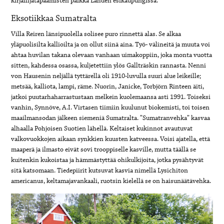
kirjailijatapaamisten paikka Lahden esikaupungissa.
Eksotiikkaa Sumatralta
Villa Reiren länsipuolella solisee puro rinnettä alas. Se alkaa
yläpuolisilta kallioilta ja on ollut siinä aina. Työ- välineitä ja muuta voi
ahtaa huvilan takana olevaan vanhaan uimakoppiin, joka monta vuotta
sitten, kahdessa osassa, kuljetettiin ylös Gallträskin rannasta. Nenni
von Hausenin neljällä tyttärellä oli 1910-luvulla suuri alue leikeille;
metsää, kalliota, lampi, räme. Nuorin, Janicke, Torbjörn Rinteen äiti,
jatkoi puutarhaharrastustaan melkein kuolemaansa asti 1991. Toiseksi
vanhin, Synnöve, A.I. Virtasen tiimiin kuulunut biokemisti, toi toisen
maailmansodan jälkeen siemeniä Sumatralta. ”Sumatranvehka” kasvaa
alhaalla Pohjoisen Suotien lähellä. Keltaiset kukinnot avautuvat
valkovuokkojen aikaan synkkien kuusten katveessa. Voisi ajatella, että
maaperä ja ilmasto eivät sovi trooppiselle kasville, mutta täällä se
kuitenkin kukoistaa ja hämmästyttää ohikulkijoita, jotka pysähtyvät
sitä katsomaan. Tiedepiirit kutsuvat kasvia nimellä Lysichiton
americanus, keltamajavankaali, ruotsin kielellä se on haisunäätävehka.