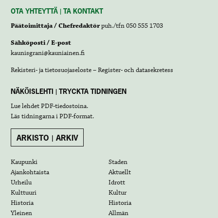
OTA YHTEYTTÄ | TA KONTAKT
Päätoimittaja / Chefredaktör
puh./tfn 050 555 1703
Sähköposti / E-post
kaunisgrani@kauniainen.fi
Rekisteri- ja tietosuojaseloste – Register- och datasekretess
NÄKÖISLEHTI | TRYCKTA TIDNINGEN
Lue lehdet
PDF-tiedostoina
.
Läs tidningarna i
PDF-format
.
ARKISTO | ARKIV
Kaupunki
Staden
Ajankohtaista
Aktuellt
Urheilu
Idrott
Kulttuuri
Kultur
Historia
Historia
Yleinen
Allmän