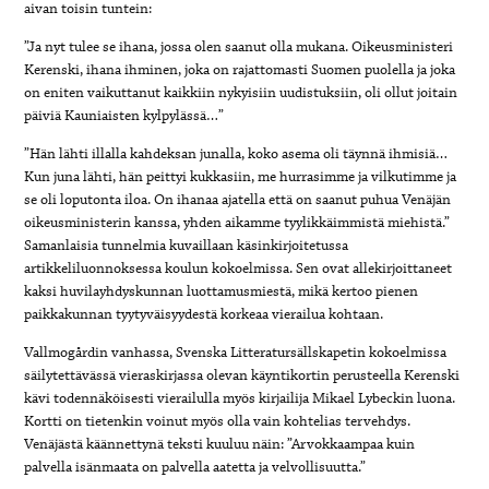
aivan toisin tuntein:
”Ja nyt tulee se ihana, jossa olen saanut olla mukana. Oikeusministeri
Kerenski, ihana ihminen, joka on rajattomasti Suomen puolella ja joka
on eniten vaikuttanut kaikkiin nykyisiin uudistuksiin, oli ollut joitain
päiviä Kauniaisten kylpylässä…”
”Hän lähti illalla kahdeksan junalla, koko asema oli täynnä ihmisiä…
Kun juna lähti, hän peittyi kukkasiin, me hurrasimme ja vilkutimme ja
se oli loputonta iloa. On ihanaa ajatella että on saanut puhua Venäjän
oikeusministerin kanssa, yhden aikamme tyylikkäimmistä miehistä.”
Samanlaisia tunnelmia kuvaillaan käsinkirjoitetussa
artikkeliluonnoksessa koulun kokoelmissa. Sen ovat allekirjoittaneet
kaksi huvilayhdyskunnan luottamusmiestä, mikä kertoo pienen
paikkakunnan tyytyväisyydestä korkeaa vierailua kohtaan.
Vallmogårdin vanhassa, Svenska Litteratursällskapetin kokoelmissa
säilytettävässä vieraskirjassa olevan käyntikortin perusteella Kerenski
kävi todennäköisesti vierailulla myös kirjailija Mikael Lybeckin luona.
Kortti on tietenkin voinut myös olla vain kohtelias tervehdys.
Venäjästä käännettynä teksti kuuluu näin: ”Arvokkaampaa kuin
palvella isänmaata on palvella aatetta ja velvollisuutta.”