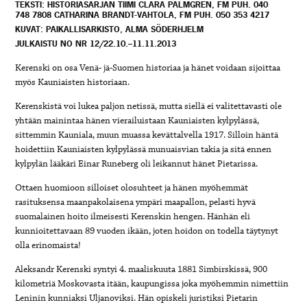
TEKSTI: HISTORIASARJAN TIIMI CLARA PALMGREN, FM PUH. 040
748 7808 CATHARINA BRANDT-VAHTOLA, FM PUH. 050 353 4217
KUVAT: PAIKALLISARKISTO, ALMA SÖDERHJELM
JULKAISTU NO NR 12/22.10.–11.11.2013
Kerenski on osa Venä- jä-Suomen historiaa ja hänet voidaan sijoittaa
myös Kauniaisten historiaan.
Kerenskistä voi lukea paljon netissä, mutta siellä ei valitettavasti ole
yhtään mainintaa hänen vierailuistaan Kauniaisten kylpylässä,
sittemmin Kauniala, muun muassa kevättalvella 1917. Silloin häntä
hoidettiin Kauniaisten kylpylässä munuaisvian takia ja sitä ennen
kylpylän lääkäri Einar Runeberg oli leikannut hänet Pietarissa.
Ottaen huomioon silloiset olosuhteet ja hänen myöhemmät
rasituksensa maanpakolaisena ympäri maapallon, pelasti hyvä
suomalainen hoito ilmeisesti Kerenskin hengen. Hänhän eli
kunnioitettavaan 89 vuoden ikään, joten hoidon on todella täytynyt
olla erinomaista!
Aleksandr Kerenski syntyi 4. maaliskuuta 1881 Simbirskissä, 900
kilometriä Moskovasta itään, kaupungissa joka myöhemmin nimettiin
Leninin kunniaksi Uljanoviksi. Hän opiskeli juristiksi Pietarin