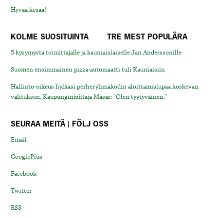
Hyvää kesää!
KOLME SUOSITUINTA
TRE MEST POPULÄRA
5 kysymystä toimittajalle ja kauniaislaiselle Jan Anderssonille
Suomen ensimmäinen pizza-automaatti tuli Kauniaisiin
Hallinto-oikeus hylkäsi perheryhmäkodin aloittamislupaa koskevan
valituksen. Kaupunginjohtaja Masar: “Olen tyytyväinen.”
SEURAA MEITÄ | FÖLJ OSS
Email
GooglePlus
Facebook
Twitter
RSS