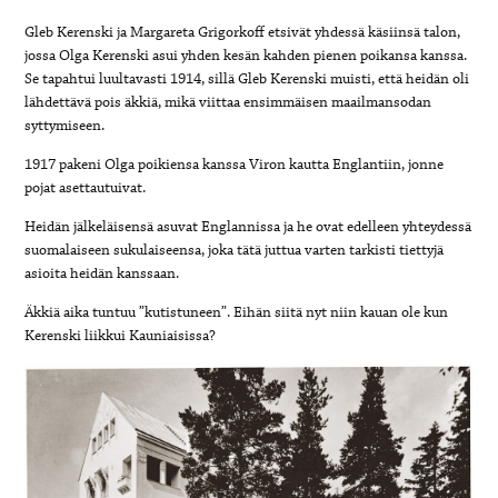
Gleb Kerenski ja Margareta Grigorkoff etsivät yhdessä käsiinsä talon,
jossa Olga Kerenski asui yhden kesän kahden pienen poikansa kanssa.
Se tapahtui luultavasti 1914, sillä Gleb Kerenski muisti, että heidän oli
lähdettävä pois äkkiä, mikä viittaa ensimmäisen maailmansodan
syttymiseen.
1917 pakeni Olga poikiensa kanssa Viron kautta Englantiin, jonne
pojat asettautuivat.
Heidän jälkeläisensä asuvat Englannissa ja he ovat edelleen yhteydessä
suomalaiseen sukulaiseensa, joka tätä juttua varten tarkisti tiettyjä
asioita heidän kanssaan.
Äkkiä aika tuntuu ”kutistuneen”. Eihän siitä nyt niin kauan ole kun
Kerenski liikkui Kauniaisissa?