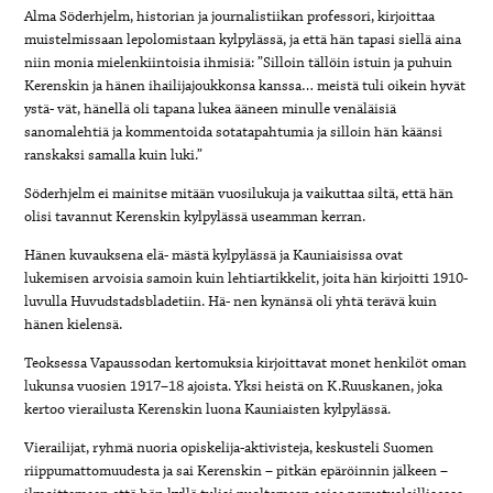
Alma Söderhjelm, historian ja journalistiikan professori, kirjoittaa
muistelmissaan lepolomistaan kylpylässä, ja että hän tapasi siellä aina
niin monia mielenkiintoisia ihmisiä: ”Silloin tällöin istuin ja puhuin
Kerenskin ja hänen ihailijajoukkonsa kanssa… meistä tuli oikein hyvät
ystä- vät, hänellä oli tapana lukea ääneen minulle venäläisiä
sanomalehtiä ja kommentoida sotatapahtumia ja silloin hän käänsi
ranskaksi samalla kuin luki.”
Söderhjelm ei mainitse mitään vuosilukuja ja vaikuttaa siltä, että hän
olisi tavannut Kerenskin kylpylässä useamman kerran.
Hänen kuvauksena elä- mästä kylpylässä ja Kauniaisissa ovat
lukemisen arvoisia samoin kuin lehtiartikkelit, joita hän kirjoitti 1910-
luvulla Huvudstadsbladetiin. Hä- nen kynänsä oli yhtä terävä kuin
hänen kielensä.
Teoksessa Vapaussodan kertomuksia kirjoittavat monet henkilöt oman
lukunsa vuosien 1917–18 ajoista. Yksi heistä on K.Ruuskanen, joka
kertoo vierailusta Kerenskin luona Kauniaisten kylpylässä.
Vierailijat, ryhmä nuoria opiskelija-aktivisteja, keskusteli Suomen
riippumattomuudesta ja sai Kerenskin – pitkän epäröinnin jälkeen –