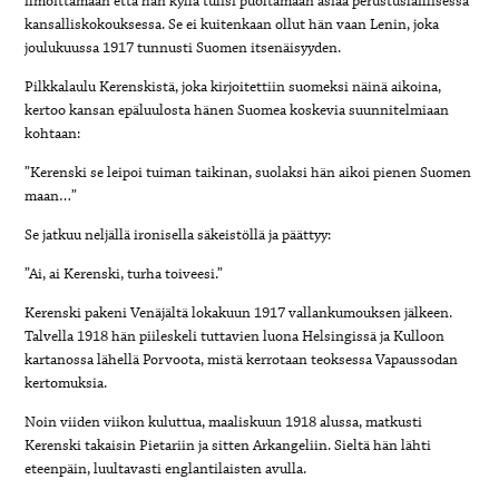
ilmoittamaan että hän kyllä tulisi puoltamaan asiaa perustuslaillisessa
kansalliskokouksessa. Se ei kuitenkaan ollut hän vaan Lenin, joka
joulukuussa 1917 tunnusti Suomen itsenäisyyden.
Pilkkalaulu Kerenskistä, joka kirjoitettiin suomeksi näinä aikoina,
kertoo kansan epäluulosta hänen Suomea koskevia suunnitelmiaan
kohtaan:
”Kerenski se leipoi tuiman taikinan, suolaksi hän aikoi pienen Suomen
maan…”
Se jatkuu neljällä ironisella säkeistöllä ja päättyy:
”Ai, ai Kerenski, turha toiveesi.”
Kerenski pakeni Venäjältä lokakuun 1917 vallankumouksen jälkeen.
Talvella 1918 hän piileskeli tuttavien luona Helsingissä ja Kulloon
kartanossa lähellä Porvoota, mistä kerrotaan teoksessa Vapaussodan
kertomuksia.
Noin viiden viikon kuluttua, maaliskuun 1918 alussa, matkusti
Kerenski takaisin Pietariin ja sitten Arkangeliin. Sieltä hän lähti
eteenpäin, luultavasti englantilaisten avulla.