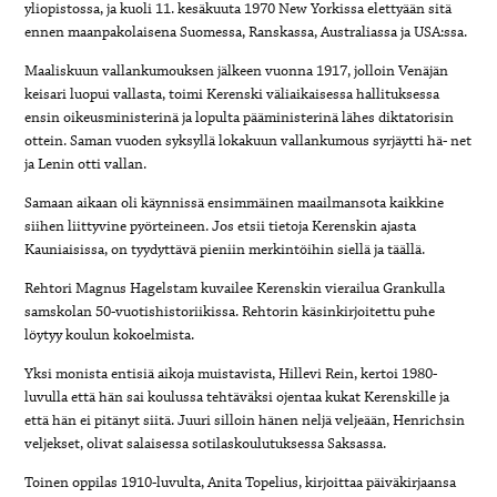
yliopistossa, ja kuoli 11. kesäkuuta 1970 New Yorkissa elettyään sitä
ennen maanpakolaisena Suomessa, Ranskassa, Australiassa ja USA:ssa.
Maaliskuun vallankumouksen jälkeen vuonna 1917, jolloin Venäjän
keisari luopui vallasta, toimi Kerenski väliaikaisessa hallituksessa
ensin oikeusministerinä ja lopulta pääministerinä lähes diktatorisin
ottein. Saman vuoden syksyllä lokakuun vallankumous syrjäytti hä- net
ja Lenin otti vallan.
Samaan aikaan oli käynnissä ensimmäinen maailmansota kaikkine
siihen liittyvine pyörteineen. Jos etsii tietoja Kerenskin ajasta
Kauniaisissa, on tyydyttävä pieniin merkintöihin siellä ja täällä.
Rehtori Magnus Hagelstam kuvailee Kerenskin vierailua Grankulla
samskolan 50-vuotishistoriikissa. Rehtorin käsinkirjoitettu puhe
löytyy koulun kokoelmista.
Yksi monista entisiä aikoja muistavista, Hillevi Rein, kertoi 1980-
luvulla että hän sai koulussa tehtäväksi ojentaa kukat Kerenskille ja
että hän ei pitänyt siitä. Juuri silloin hänen neljä veljeään, Henrichsin
veljekset, olivat salaisessa sotilaskoulutuksessa Saksassa.
Toinen oppilas 1910-luvulta, Anita Topelius, kirjoittaa päiväkirjaansa