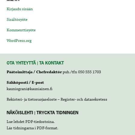
Kirjaudu sisään
Sisältösyöte
Kommenttisyöte
WordPress.org
OTA YHTEYTTÄ | TA KONTAKT
Päätoimittaja / Chefredaktör
puh./tfn 050 555 1703
Sähköposti / E-post
kaunisgrani@kauniainen.fi
Rekisteri- ja tietosuojaseloste – Register- och datasekretess
NÄKÖISLEHTI | TRYCKTA TIDNINGEN
Lue lehdet
PDF-tiedostoina
.
Läs tidningarna i
PDF-format
.