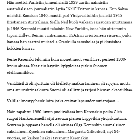
Hän asettui Pariisiin ja meni siellä 1939 uusiin naimisiin
australialaisen journalistin Lydia ”Nell” Trittonin kanssa. Kun Saksa
miehitti Ranskan 1940, muutti pari Yhdysvaltoihin ja sieltä 1945
Brisbaneen Australiaan. Siellä Neil kuoli vaikean sairauden murtamana
ja 1946 Kerenski muutti takaisin New Yorkiin, jossa hän sittemmin
tapasi Hillevi Reinin vanhemman, USA:han avioituneen sisaren, jonka
kanssa hän saattoi muistella Grankulla samskolaa ja pikkusiskoa
kukkien kanssa.
Perhe Kerenski teki niin kuin monet muut venäläiset perheet 1900-
luvun alussa. Kesäisin käytiin kylpylöissä pitkin Suomen
etelärannikkoa.
Venäläisiltä oli ajoittain oli kielletty matkustaminen yli rajojen, mutta
oma suurruhtinaskunta Suomi oli sallittu ja tarjosi hieman eksotiikkaa.
Välillä ilmestyy henkilöitä jotka etsivät lapsuudenmuistojaan…
Näin tapahtui 1980-luvun puolivälissä kun Kerenskin poika Gleb
saapui Hankoniemellä sijaitsevaan pienen Lappvikin yhdyskuntaan.
Seurana ja oppaana hänellä oli äitinsä Olga Kerenskin suomalainen
sukulainen. Kyseinen sukulainen, Margareta Grikorkoff, nyt 94-
vuotias, on kaiken lisäksi tavannut Kerenskin.