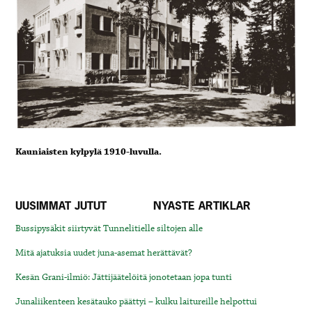
Kauniaisten kylpylä 1910-luvulla.
UUSIMMAT JUTUT
NYASTE ARTIKLAR
Bussipysäkit siirtyvät Tunnelitielle siltojen alle
Mitä ajatuksia uudet juna-asemat herättävät?
Kesän Grani-ilmiö: Jättijäätelöitä jonotetaan jopa tunti
Junaliikenteen kesätauko päättyi – kulku laitureille helpottui