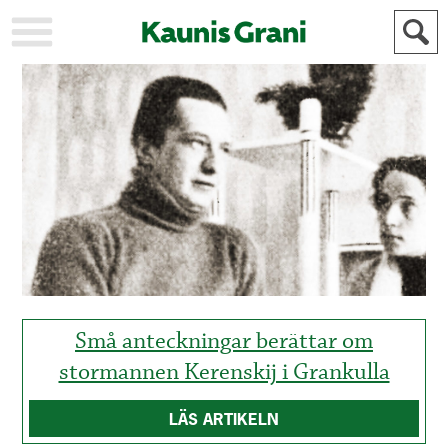
KAUPUNKI
STADEN
AJANKOHTAISTA
AKTUELLT
URHEILU
IDROTT
KULTTUURI
KULTUR
HISTORIA
HISTORIA
YLEINEN
ALLMÄN
FÖR
MAINOSTAJILLE
ANNONSÖRER
Små anteckningar berättar om
stormannen Kerenskij i Grankulla
LÄS ARTIKELN