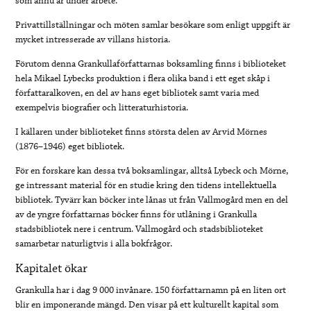
som ännu är under arbete.
Privattillställningar och möten samlar besökare som enligt uppgift är
mycket intresserade av villans historia.
Förutom denna Grankullaförfattarnas boksamling finns i biblioteket
hela Mikael Lybecks produktion i flera olika band i ett eget skåp i
författaralkoven, en del av hans eget bibliotek samt varia med
exempelvis biografier och litteraturhistoria.
I källaren under biblioteket finns största delen av Arvid Mörnes
(1876–1946) eget bibliotek.
För en forskare kan dessa två boksamlingar, alltså Lybeck och Mörne,
ge intressant material för en studie kring den tidens intellektuella
bibliotek. Tyvärr kan böcker inte lånas ut från Vallmogård men en del
av de yngre författarnas böcker finns för utlåning i Grankulla
stadsbibliotek nere i centrum. Vallmogård och stadsbiblioteket
samarbetar naturligtvis i alla bokfrågor.
Kapitalet ökar
Grankulla har i dag 9 000 invånare. 150 författarnamn på en liten ort
blir en imponerande mängd. Den visar på ett kulturellt kapital som