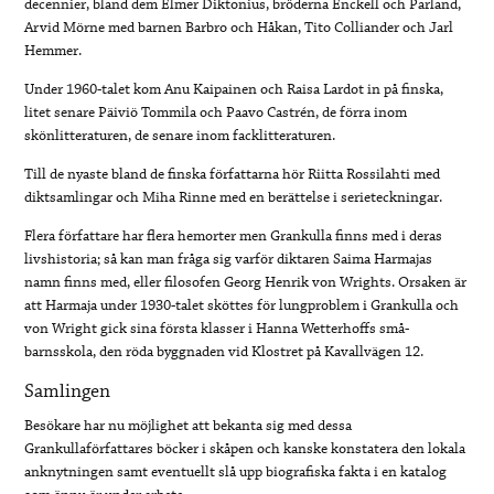
decennier, bland dem Elmer Diktonius, bröderna Enckell och Parland,
Arvid Mörne med barnen Barbro och Håkan, Tito Colliander och Jarl
Hemmer.
Under 1960-talet kom Anu Kaipainen och Raisa Lardot in på finska,
litet senare Päiviö Tommila och Paavo Castrén, de förra inom
skönlitteraturen, de senare inom facklitteraturen.
Till de nyaste bland de finska författarna hör Riitta Rossilahti med
diktsamlingar och Miha Rinne med en berättelse i serieteckningar.
Flera författare har flera hemorter men Grankulla finns med i deras
livshistoria; så kan man fråga sig varför diktaren Saima Harmajas
namn finns med, eller filosofen Georg Henrik von Wrights. Orsaken är
att Harmaja under 1930-talet sköttes för lungproblem i Grankulla och
von Wright gick sina första klasser i Hanna Wetterhoffs små-
barnsskola, den röda byggnaden vid Klostret på Kavallvägen 12.
Samlingen
Besökare har nu möjlighet att bekanta sig med dessa
Grankullaförfattares böcker i skåpen och kanske konstatera den lokala
anknytningen samt eventuellt slå upp biografiska fakta i en katalog