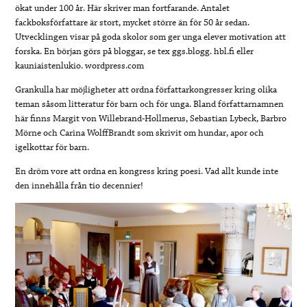
ökat under 100 år. Här skriver man fortfarande. Antalet
fackboksförfattare är stort, mycket större än för 50 år sedan.
Utvecklingen visar på goda skolor som ger unga elever motivation att
forska. En början görs på bloggar, se tex ggs.blogg. hbl.fi eller
kauniaistenlukio. wordpress.com
Grankulla har möjligheter att ordna författarkongresser kring olika
teman såsom litteratur för barn och för unga. Bland författarnamnen
här finns Margit von Willebrand-Hollmerus, Sebastian Lybeck, Barbro
Mörne och Carina WolffBrandt som skrivit om hundar, apor och
igelkottar för barn.
En dröm vore att ordna en kongress kring poesi. Vad allt kunde inte
den innehålla från tio decennier!