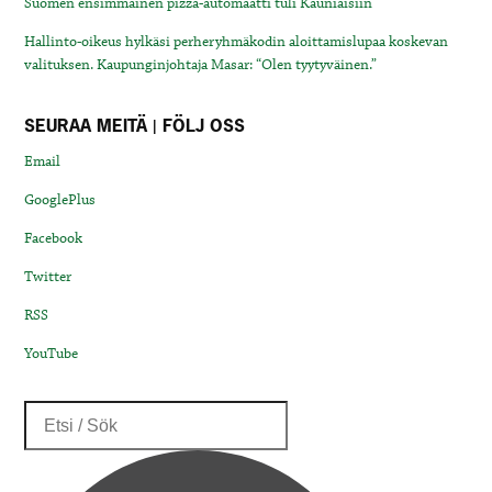
Suomen ensimmäinen pizza-automaatti tuli Kauniaisiin
Hallinto-oikeus hylkäsi perheryhmäkodin aloittamislupaa koskevan
valituksen. Kaupunginjohtaja Masar: “Olen tyytyväinen.”
SEURAA MEITÄ | FÖLJ OSS
Email
GooglePlus
Facebook
Twitter
RSS
YouTube