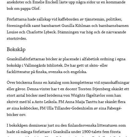
anekdoter och Emelie Enckell läste upp några sidor ur en kommande
bok om pappa Olof.
Författarna hade sällskap vid kaffeborden av tjänstemän, politiker,
föreningsfolk samt barnbarnet Gunilla Kihlman och barnbarnsbarnen
Louise och Charlotte Lybeck. Stämningen var hög och de närvarande
stortrivdes.
Bokskåp
Grankullaförfattarnas böcker är placerade i alfabetisk ordning i egna
bokskåp i Vallmogårds bibliotek. De har gett ut skön- eller
facklitteratur på finska, svenska och engelska.
Över böckerna finns en katalog som kompletteras vid nyanskaffningar
eller gåvor. Denna vinter har t ex docent Torsten Stjernberg skänkt ett
stort antal böcker med bröderna von Wrights fågeltavlor som han
skrivit med bl a Anto Leikola. FM Anna Maija Tanttu har skänkt flera
av sina kokböcker, FM Ulla Tillander-Godenhielm av sina Fabergé-
böcker osv.
I bokskåpen dominerar just nu den finlandssvenska litteraturen som
hade så många författare i Grankulla under 1900-talets fem första