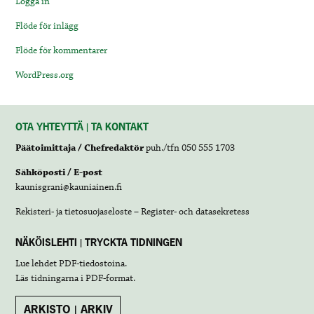
Logga in
Flöde för inlägg
Flöde för kommentarer
WordPress.org
OTA YHTEYTTÄ | TA KONTAKT
Päätoimittaja / Chefredaktör
puh./tfn 050 555 1703
Sähköposti / E-post
kaunisgrani@kauniainen.fi
Rekisteri- ja tietosuojaseloste – Register- och datasekretess
NÄKÖISLEHTI | TRYCKTA TIDNINGEN
Lue lehdet
PDF-tiedostoina
.
Läs tidningarna i
PDF-format
.
ARKISTO | ARKIV