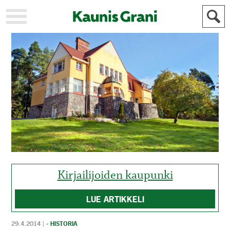
KAUPUNKI
STADEN
AJANKOHTAISTA
AKTUELLT
URHEILU
IDROTT
KULTTUURI
KULTUR
HISTORIA
HISTORIA
YLEINEN
ALLMÄN
FÖR
MAINOSTAJILLE
ANNONSÖRER
Kirjailijoiden kaupunki
LUE ARTIKKELI
29.4.2014
|
- HISTORIA