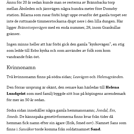
Ännu för 20 år sedan kunde man se resterna av Brännbacka torp
mellan Åboleden och järnvägen några hundra meter före Domsby
station. Bilarna som rusar förbi högt uppe ovanför det gamla torpet ser
inte de ruttnande timmerstockarna djupt nere i den lilla dungen. Här
ligger
Bränntorpsvägen
med en enda nummer, 28, inom Grankullas
gränser.
Ingen minns heller att här förbi gick den gamla ”kyrkovägen”, en stig
som ledde till Esbo kyrka och som användes av folk som kom
vandrande från öst.
Kvinnonamn
Två kvinnonamn finns på södra sidan;
Leavägen
och
Helenagränden
.
Den förras ursprung är okänt, den senare kan härledas till
Helena
Lundqvist
som med familj byggde sitt hus på köpingens arrendemark
för mer än 50 år sedan.
Södra sidan innehåller några gamla hemmansnamn;
Jondal, Ers,
Smeds.
De kännspaka genetivformerna finns kvar från tider då
hemman fick namn efter sin ägare (Erik, Smed osv). Namnet Sans som
finns i
Sansåker
torde komma från soldatnamnet
Sand
.