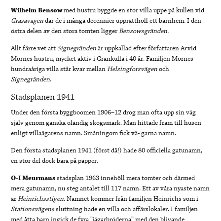
Wilhelm
Bensow
med hustru byggde en stor villa uppe på kullen vid
Gräsavägen
där de i många decennier upprätthöll ett barnhem. I den
östra delen av den stora tomten ligger
Bensowsgränden
.
Allt färre vet att
Signegränden
är uppkallad efter författaren Arvid
Mörnes hustru, mycket aktiv i Grankulla i 40 år. Familjen Mörnes
hundraåriga villa står kvar mellan
Helsingforsvägen
och
Signegränden
.
Stadsplanen 1941
Under den första byggboomen 1906–12 drog man ofta upp sin väg
själv genom ganska oländig skogsmark. Man hittade fram till husen
enligt villaägarens namn. Småningom fick vä- garna namn.
Den första stadsplanen 1941 (först då!) hade 80 officiella gatunamn,
en stor del dock bara på papper.
O-I Meurmans
stadsplan 1963 innehöll mera tomter och därmed
mera gatunamn, nu steg antalet till 117 namn. Ett av våra nyaste namn
är
Heinrichsstigen
. Namnet kommer från familjen Heinrichs som i
Stationsvägens
sluttning hade en villa och affärslokaler. I familjen
med åtta barn ingick de fyra ”jägarbröderna” med den blivande