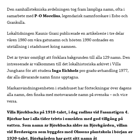
Den samhällstekniska avdelningen tog fram lämpliga namn, ofta i
samarbete med
P-O Morelius
, legendarisk namnforskare i Esbo och
Grankulla.
Lokaltidningen Kaunis Grani publicerade en artikelserie i tre delar
våren 1980 om våra gatunamn och hösten 1990 ordnades en
utställning i stadshuset kring namnen.
Det är tyvärr omöjligt att förklara bakgrunden till alla 129 namn. Den
intresserade är välkommen till det lokalhistoriska arkivet i Villa
Junghans för att studera
Inga
Eichholz
pro gradu-avhandling 1977,
där alla dåvarande namn finns upptagna.
Markanvändningsenheten i stadshuset har förteckningar över dagens
alla namn, den finska med motsvarande namn på svenska – och vice
versa.
Villa Björkbacka på 1910-talet, i dag radhus vid Fasanstigen 4.
Björkar har i alla tider trivts i områden med god tillgång på
vatten. Som namn är Björkbacka äldre än Björkgården, villan
vid Bredavägen som byggdes med Olssons plantskola i början av
1920-talet. Björkgården har gett sitt namn åt