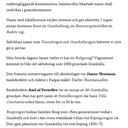
omkringliggande kommunerna. Samma eller likartade namn skall
undvikas i grannkommuner.
Namn med lokalhistoria väcker intresse och ger identitet. I ingen
annan kommun finns en
Grankullaväg
, en
Bensowsgränd
eller en
Badets
väg
.
Självklara namn som
Tunnelvägen
och
Grankullavägen
behöver vi inte
gå in på här.
Men förstår dagens läsare varför vi har en
Bolagsväg
? Vägnamnet
kommer ju från det aktiebolag som 1906 grundade Grankulla.
Den främsta initiativtagaren till aktiebolaget var
Janne
Thurman
,
bankdirektör och doktor i Pargas-målet. Därför
Thurmansallén
.
Bankdirektör
Axel
af
Forselles
var en annan av
Ab
Grankullas
grundare. Han har gett namn åt
Forsellesvägen
där hans
Villa
Constantia
också fanns, riven för ca 50 år sen.
Borgsvägen
hedrar familjen Borg som i flera generationer verkat i
Grankulla och bott i den stora rödmålade villan vid
Köpingsvägen
14.
Den igen påminner om Grankullas tid som köping 1920–72.