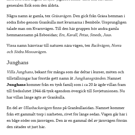
generalen Erik som den äldsta.
Några namn är gamla, tex
Gräsavägen
. Den gick från Gräsa hemman i
södra Esbo genom Grankulla mot kvarnarna i Bemböle. Ursprungligen
talade man om Kvarnvägen. Till den här gruppen hör andra gamla
hemmansnamn på Esbosidan;
Ers, Kavall, Petas, Smeds, Juus
.
Vissa namn hänvisar till naturen nära vägen, tex
Backvägen, Norra
och Södra Mossavägen
.
Junghans
Villa
Junghans
, bekant för många som där deltar i kurser, möten och
tillställningar har förstås gett namn åt
Junghansgränden
. Namnet
Junghans
kommer från en tysk familj som i ca 20 år ägde villan fram
till fredsslutet 1944 då tysk egendom övergick till Sovjetunionen. Nu
har villan länge ägts av Grankulla.
En del av
Ullasbackavägen
finns på Grankullasidan. Namnet kommer
från ett gammalt torp i närheten, rivet för länge sedan. Vägen går här i
en båge söder om järnvägen. Den är en gammal del av järnvägen förrän
den rätades ut just här.