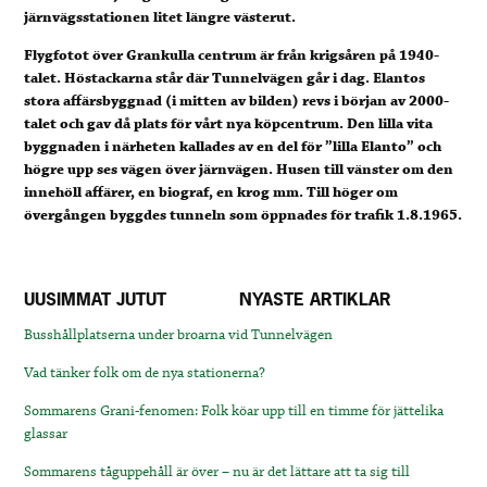
järnvägsstationen litet längre västerut.
Flygfotot över Grankulla centrum är från krigsåren på 1940-
talet. Höstackarna står där Tunnelvägen går i dag. Elantos
stora affärsbyggnad (i mitten av bilden) revs i början av 2000-
talet och gav då plats för vårt nya köpcentrum. Den lilla vita
byggnaden i närheten kallades av en del för ”lilla Elanto” och
högre upp ses vägen över järnvägen. Husen till vänster om den
innehöll affärer, en biograf, en krog mm. Till höger om
övergången byggdes tunneln som öppnades för trafik 1.8.1965.
UUSIMMAT JUTUT
NYASTE ARTIKLAR
Busshållplatserna under broarna vid Tunnelvägen
Vad tänker folk om de nya stationerna?
Sommarens Grani-fenomen: Folk köar upp till en timme för jättelika
glassar
Sommarens tåguppehåll är över – nu är det lättare att ta sig till