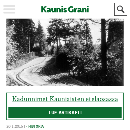
KAUPUNKI
STADEN
AJANKOHTAISTA
AKTUELLT
URHEILU
IDROTT
KULTTUURI
KULTUR
HISTORIA
HISTORIA
YLEINEN
ALLMÄN
FÖR
MAINOSTAJILLE
ANNONSÖRER
Kadunnimet Kauniaisten eteläosassa
LUE ARTIKKELI
20.1.2015
|
- HISTORIA