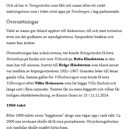
Och så har vi
Torngränden
som fått sitt namn efter ett ryskt
mätningstorn som i tiden stod uppe på
Tornberget
, i dag parkområde.
Översättningar
Valet av namn ger ibland upphov till diskussion, till och med irritation
även om det godkänts av myndigheterna. Synpunkter beaktas och
namn kan ändras.
Översättningar kan också irritera, tex kunde
Britagränden
få heta
Britankuja
på finska och inte
Pirkonkuja
.
Brita
Hindström
är den
man här vill minnas, hustru till
Helge
Hindström
som bland annat
var medlem av köpingsstyrelsen 1931–1967. Gränden leder till deras
gamla villa. Samma gäller för
Vilhelmsvägen
som borde få heta
Vilhovägen
efter
Vilho
Heinonen
som lät bygga
Villa
Rauhala
och
länge satt i flera nämnder. Tomten får nu mera byggrätt och villan får
troligen skyddsbeteckning, se Kaunis Grani nr 13 / 11.11.2014
1960-talet
Efter 1960-talets stora ”byggboom” drogs nya vägar upp i rask takt. Ca
2000 nya invånare skulle då få sina postadresser. Utryckningsfordon
och taxibilar skulle snabbt hitta fram.