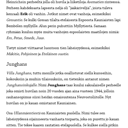
Heinrichsin perheeltä jolla oli huvila ja liiketiloja
Asematien
rinteessä.
Perheen kahdeksasta lapsesta neljä oli ”jääkäriveljiä”, joista tuleva
kenraali
Erik
oli vanhin. Jotkut nimet ovat vanhoja, esimerkiksi
Gresantie
. Se kulki Gresan tilalta eteläisestä Espoosta Kauniaisten läpi
Bembölen myllyille. Alun perin puhuttiin Myllytiestä. Samaan
ryhmään kuuluu myös muita vanhojen espoolaisten maatilojen nimiä:
Ers, Petas, Smeds, Juus.
Tietyt nimet viittaavat luontoon tien läheisyydessä, esimerkiksi
Mäkitie
,
Pohjoinen
ja
Eteläinen
suotie
.
Junghans
Villa
Junghans
, tuttu monille jotka osallistuvat siellä kursseihin,
kokouksiin ja muihin tilaisuuksiin, on tietenkin antanut nimen
Junghansinkujalle
. Nimi
Junghans
taas kuului saksalaiselle perheelle
joka omisti huvilan noin 20 vuoden ajan aina vuoteen 1944, jolloin
rauhansopimus siirsi heidän omaisuutensa Neuvostoliitolle. Nyt
huvilan on jo kauan omistanut Kauniainen.
Osa
Ullanmäentiestä
on Kauniaisten puolella. Nimi tulee sen
läheisyydessä sijainneesta vanhasta torpasta, joka on purettu jo kauan
sitten. Tie tekee kaaren rautatien eteläpuolella. Se kulkee siellä pitkin