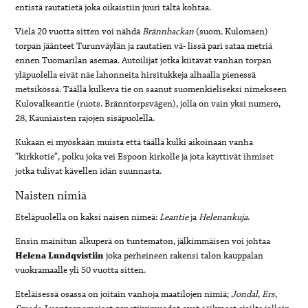
entistä rautatietä joka oikaistiin juuri tältä kohtaa.
Vielä 20 vuotta sitten voi nähdä
Brännbackan
(suom. Kulomäen)
torpan jäänteet Turunväylän ja rautatien vä- lissä pari sataa metriä
ennen Tuomarilan asemaa. Autoilijat jotka kiitävät vanhan torpan
yläpuolella eivät näe lahonneita hirsitukkeja alhaalla pienessä
metsikössä. Täällä kulkeva tie on saanut suomenkieliseksi nimekseen
Kulovalkeantie (ruots. Bränntorpsvägen), jolla on vain yksi numero,
28, Kauniaisten rajojen sisäpuolella.
Kukaan ei myöskään muista että täällä kulki aikoinaan vanha
”kirkkotie”, polku joka vei Espoon kirkolle ja jota käyttivät ihmiset
jotka tulivat kävellen idän suunnasta.
Naisten nimiä
Eteläpuolella on kaksi naisen nimeä:
Leantie
ja
Helenankuja
.
Ensin mainitun alkuperä on tuntematon, jälkimmäisen voi johtaa
Helena
Lundqvistiin
joka perheineen rakensi talon kauppalan
vuokramaalle yli 50 vuotta sitten.
Eteläisessä osassa on joitain vanhoja maatilojen nimiä;
Jondal
,
Ers
,