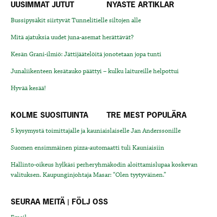
UUSIMMAT JUTUT
NYASTE ARTIKLAR
Bussipysäkit siirtyvät Tunnelitielle siltojen alle
Mitä ajatuksia uudet juna-asemat herättävät?
Kesän Grani-ilmiö: Jättijäätelöitä jonotetaan jopa tunti
Junaliikenteen kesätauko päättyi – kulku laitureille helpottui
Hyvää kesää!
KOLME SUOSITUINTA
TRE MEST POPULÄRA
5 kysymystä toimittajalle ja kauniaislaiselle Jan Anderssonille
Suomen ensimmäinen pizza-automaatti tuli Kauniaisiin
Hallinto-oikeus hylkäsi perheryhmäkodin aloittamislupaa koskevan
valituksen. Kaupunginjohtaja Masar: “Olen tyytyväinen.”
SEURAA MEITÄ | FÖLJ OSS