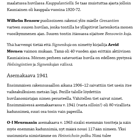
maalatussa huvilassa
Kauppalantiellä
. Se taas muistuttaa ajasta jolloin
Kauniainen oli kauppala vuosina 1920-72.
Wilhelm
Bensow
puolisoineen rakensi ylös mäelle
Gresantien
varteen suuren huvilan, jonka tontilla he ylläpitivät lastenkotia monen
vuosikymmenen ajan. Suuren tontin itäosassa sijaitsee
Bensowin
kuja
.
Yhä harvempi tietää että
Signenkuja
on nimetty kirjailija
Arvid
Mörnen
vaimon mukaan. Tämä oli 40 vuoden ajan erittäin aktiivinen
Kauniaisissa. Mörnen perheen satavuotias huvila on edelleen pystyssä
Helsingintien
ja
Signenkujan
välissä
.
Asemakaava 1941
Ensimmäisen rakennusaallon aikana 1906–12 raivattiin tiet usein itse
vaikeakulkuisen metsän läpi. Perille talolle löydettiin
huvilanomistajan nimen perusteella. Vähitellen tiet saivat nimet.
Ensimmäisessä asemakaavassa v. 1941 (vasta silloin!) oli 80 virallista
kadunnimeä, suuri osa tosin vain paperilla.
O-I Meurmanin
asemakaava v. 1963 sisälsi enemmän tontteja ja näin
myös enemmän kadunnimiä, nyt määrä nousi 117:ään nimeen. Yksi
uusimmista nimistämme on
Heinrichsin
polku
. Nimi tulee