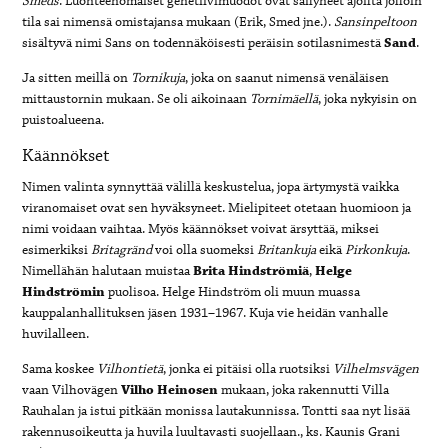
Smeds
. Luonteenomaiset genetiivimuodot ovat säilyneet ajoilta jolloin
tila sai nimensä omistajansa mukaan (Erik, Smed jne.).
Sansinpeltoon
sisältyvä nimi Sans on todennäköisesti peräisin sotilasnimestä
Sand
.
Ja sitten meillä on
Tornikuja
, joka on saanut nimensä venäläisen
mittaustornin mukaan. Se oli aikoinaan
Tornimäellä
, joka nykyisin on
puistoalueena.
Käännökset
Nimen valinta synnyttää välillä keskustelua, jopa ärtymystä vaikka
viranomaiset ovat sen hyväksyneet. Mielipiteet otetaan huomioon ja
nimi voidaan vaihtaa. Myös käännökset voivat ärsyttää, miksei
esimerkiksi
Britagränd
voi olla suomeksi
Britankuja
eikä
Pirkonkuja
.
Nimellähän halutaan muistaa
Brita
Hindströmiä
,
Helge
Hindströmin
puolisoa. Helge Hindström oli muun muassa
kauppalanhallituksen jäsen 1931–1967. Kuja vie heidän vanhalle
huvilalleen.
Sama koskee
Vilhontietä
, jonka ei pitäisi olla ruotsiksi
Vilhelmsvägen
vaan Vilhovägen
Vilho
Heinosen
mukaan, joka rakennutti Villa
Rauhalan ja istui pitkään monissa lautakunnissa. Tontti saa nyt lisää
rakennusoikeutta ja huvila luultavasti suojellaan., ks. Kaunis Grani