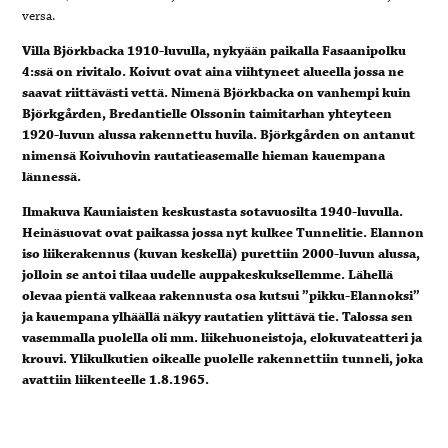
versa.
Villa Björkbacka 1910-luvulla, nykyään paikalla Fasaanipolku
4:ssä on rivitalo. Koivut ovat aina viihtyneet alueella jossa ne
saavat riittävästi vettä. Nimenä Björkbacka on vanhempi kuin
Björkgården, Bredantielle Olssonin taimitarhan yhteyteen
1920-luvun alussa rakennettu huvila. Björkgården on antanut
nimensä Koivuhovin rautatieasemalle hieman kauempana
lännessä.
Ilmakuva Kauniaisten keskustasta sotavuosilta 1940-luvulla.
Heinäsuovat ovat paikassa jossa nyt kulkee Tunnelitie. Elannon
iso liikerakennus (kuvan keskellä) purettiin 2000-luvun alussa,
jolloin se antoi tilaa uudelle auppakeskuksellemme. Lähellä
olevaa pientä valkeaa rakennusta osa kutsui ”pikku-Elannoksi”
ja kauempana ylhäällä näkyy rautatien ylittävä tie. Talossa sen
vasemmalla puolella oli mm. liikehuoneistoja, elokuvateatteri ja
krouvi. Ylikulkutien oikealle puolelle rakennettiin tunneli, joka
avattiin liikenteelle 1.8.1965.