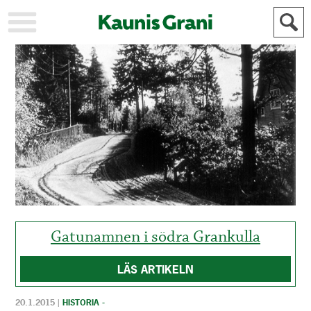
KAUPUNKI
STADEN
AJANKOHTAISTA
AKTUELLT
URHEILU
IDROTT
KULTTUURI
KULTUR
HISTORIA
HISTORIA
YLEINEN
ALLMÄN
FÖR
MAINOSTAJILLE
ANNONSÖRER
Gatunamnen i södra Grankulla
LÄS ARTIKELN
20.1.2015
|
HISTORIA -