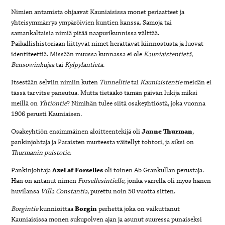
Nimien antamista ohjaavat Kauniaisissa monet periaatteet ja
yhteisymmärrys ympäröivien kuntien kanssa. Samoja tai
samankaltaisia nimiä pitää naapurikunnissa välttää.
Paikallishistoriaan liittyvät nimet herättävät kiinnostusta ja luovat
identiteettiä. Missään muussa kunnassa ei ole
Kauniaistentietä
,
Bensowinkujaa
tai
Kylpyläntietä
.
Itsestään selviin nimiin kuten
Tunnelitie
tai
Kauniaistentie
meidän ei
tässä tarvitse paneutua. Mutta tietääkö tämän päivän lukija miksi
meillä on
Yhtiöntie
? Nimihän tulee siitä osakeyhtiöstä, joka vuonna
1906 perusti Kauniaisen.
Osakeyhtiön ensimmäinen aloitteentekijä oli
Janne
Thurman
,
pankinjohtaja ja Paraisten murteesta väitellyt tohtori, ja siksi on
Thurmanin
puistotie
.
Pankinjohtaja
Axel
af
Forselles
oli toinen Ab Grankullan perustaja.
Hän on antanut nimen
Forsellesintielle
, jonka varrella oli myös hänen
huvilansa
Villa
Constantia
, purettu noin 50 vuotta sitten.
Borgintie
kunnioittaa
Borgin
perhettä joka on vaikuttanut
Kauniaisissa monen sukupolven ajan ja asunut suuressa punaiseksi