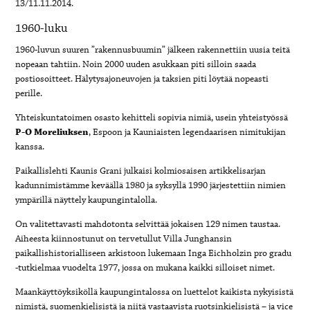
13/11.11.2014.
1960-luku
1960-luvun suuren ”rakennusbuumin” jälkeen rakennettiin uusia teitä
nopeaan tahtiin. Noin 2000 uuden asukkaan piti silloin saada
postiosoitteet. Hälytysajoneuvojen ja taksien piti löytää nopeasti
perille.
Yhteiskuntatoimen osasto kehitteli sopivia nimiä, usein yhteistyössä
P-O Moreliuksen
, Espoon ja Kauniaisten legendaarisen nimitukijan
kanssa.
Paikallislehti Kaunis Grani julkaisi kolmiosaisen artikkelisarjan
kadunnimistämme keväällä 1980 ja syksyllä 1990 järjestettiin nimien
ympärillä näyttely kaupungintalolla.
On valitettavasti mahdotonta selvittää jokaisen 129 nimen taustaa.
Aiheesta kiinnostunut on tervetullut Villa Junghansin
paikallishistorialliseen arkistoon lukemaan Inga Eichholzin pro gradu
-tutkielmaa vuodelta 1977, jossa on mukana kaikki silloiset nimet.
Maankäyttöyksiköllä kaupungintalossa on luettelot kaikista nykyisistä
nimistä, suomenkielisistä ja niitä vastaavista ruotsinkielisistä – ja vice