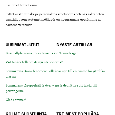
Systemet heter Läsnä.
Syftet är att minska på personalens arbetsbörda och öka säkerheten
samtidigt som systemet möjliggör en noggrannare uppföljning av
barnens vårdtider.
UUSIMMAT JUTUT
NYASTE ARTIKLAR
Busshållplatserna under broarna vid Tunnelvägen
Vad tänker folk om de nya stationerna?
Sommarens Grani-fenomen: Folk köar upp till en timme för jättelika
glassar
Sommarens tåguppehåll är över – nu är det lättare att ta sig till
perrongerna
Glad sommar!
KOLME SUOSITUINTA
TRE MEST POPULÄRA