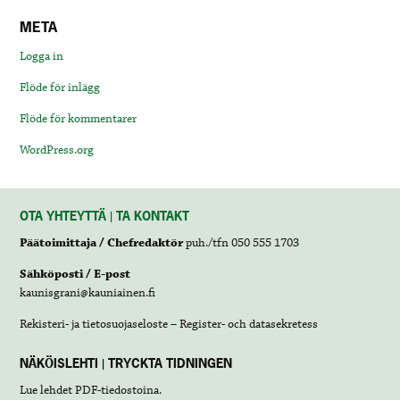
META
Logga in
Flöde för inlägg
Flöde för kommentarer
WordPress.org
OTA YHTEYTTÄ | TA KONTAKT
Päätoimittaja / Chefredaktör
puh./tfn 050 555 1703
Sähköposti / E-post
kaunisgrani@kauniainen.fi
Rekisteri- ja tietosuojaseloste – Register- och datasekretess
NÄKÖISLEHTI | TRYCKTA TIDNINGEN
Lue lehdet
PDF-tiedostoina
.