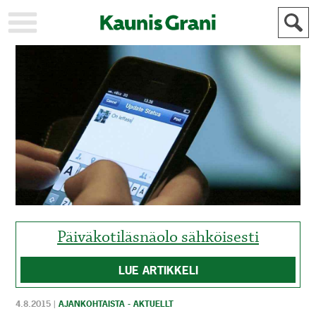
KAUPUNKI
STADEN
AJANKOHTAISTA
AKTUELLT
URHEILU
IDROTT
KULTTUURI
KULTUR
HISTORIA
HISTORIA
YLEINEN
ALLMÄN
FÖR
MAINOSTAJILLE
ANNONSÖRER
Päiväkotiläsnäolo sähköisesti
LUE ARTIKKELI
4.8.2015
|
AJANKOHTAISTA - AKTUELLT