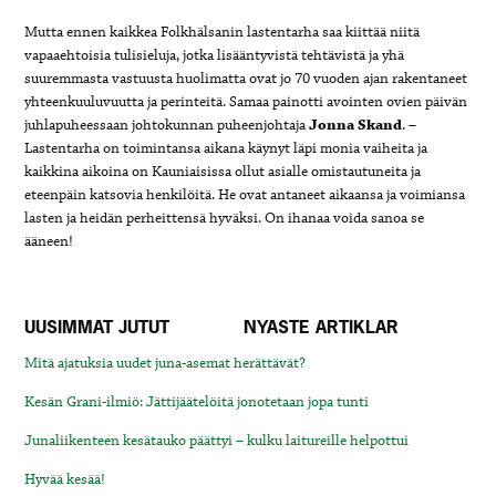
Mutta ennen kaikkea Folkhälsanin lastentarha saa kiittää niitä
vapaaehtoisia tulisieluja, jotka lisääntyvistä tehtävistä ja yhä
suuremmasta vastuusta huolimatta ovat jo 70 vuoden ajan rakentaneet
yhteenkuuluvuutta ja perinteitä. Samaa painotti avointen ovien päivän
juhlapuheessaan johtokunnan puheenjohtaja
Jonna Skand
. –
Lastentarha on toimintansa aikana käynyt läpi monia vaiheita ja
kaikkina aikoina on Kauniaisissa ollut asialle omistautuneita ja
eteenpäin katsovia henkilöitä. He ovat antaneet aikaansa ja voimiansa
lasten ja heidän perheittensä hyväksi. On ihanaa voida sanoa se
ääneen!
UUSIMMAT JUTUT
NYASTE ARTIKLAR
Mitä ajatuksia uudet juna-asemat herättävät?
Kesän Grani-ilmiö: Jättijäätelöitä jonotetaan jopa tunti
Junaliikenteen kesätauko päättyi – kulku laitureille helpottui
Hyvää kesää!