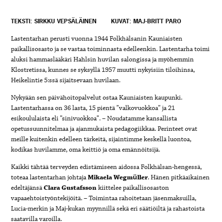
TEKSTI: SIRKKU VEPSÄLÄINEN
KUVAT: MAJ-BRITT PARO
Lastentarhan perusti vuonna 1944 Folkhälsanin Kauniaisten
paikallisosasto ja se vastaa toiminnasta edelleenkin. Lastentarha toimi
aluksi hammaslääkäri Hahlsin huvilan salongissa ja myöhemmin
Klostretissa, kunnes se syksyllä 1957 muutti nykyisiin tiloihinsa,
Heikelintie 5:ssä sijaitsevaan huvilaan.
Nykyään sen päivähoitopalvelut ostaa Kauniaisten kaupunki.
Lastentarhassa on 36 lasta, 15 pientä ”valkovuokkoa” ja 21
esikoululaista eli ”sinivuokkoa”. – Noudatamme kansallista
opetussuunnitelmaa ja ajanmukaista pedagogiikkaa. Perinteet ovat
meille kuitenkin edelleen tärkeitä, sijaintimme keskellä luontoa,
kodikas huvilamme, oma keittiö ja oma emännöitsijä.
Kaikki tähtää terveyden edistämiseen aidossa Folkhälsan-hengessä,
toteaa lastentarhan johtaja
Mikaela Wegmüller
. Hänen pitkäaikainen
edeltäjänsä
Clara Gustafsson
kiittelee paikallisosaston
vapaaehtoistyöntekijöitä. – Toimintaa rahoitetaan jäsenmaksuilla,
Lucia-merkin ja Maj-kukan myynnillä sekä eri säätiöiltä ja rahastoista
saatavilla varoilla.