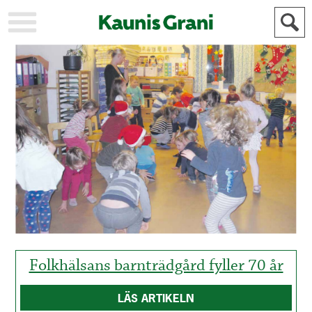
KAUPUNKI
STADEN
AJANKOHTAISTA
AKTUELLT
URHEILU
IDROTT
KULTTUURI
KULTUR
HISTORIA
HISTORIA
YLEINEN
ALLMÄN
FÖR
MAINOSTAJILLE
ANNONSÖRER
Folkhälsans barnträdgård fyller 70 år
LÄS ARTIKELN