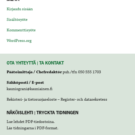
Kirjaudu sisään
Sisältösyöte
Kommenttisyöte
WordPress.org
OTA YHTEYTTÄ | TA KONTAKT
Päätoimittaja / Chefredaktör
puh./tfn 050 555 1703
Sähköposti / E-post
kaunisgrani@kauniainen.fi
Rekisteri- ja tietosuojaseloste – Register- och datasekretess
NÄKÖISLEHTI | TRYCKTA TIDNINGEN
Lue lehdet
PDF-tiedostoina
.
Läs tidningarna i
PDF-format
.