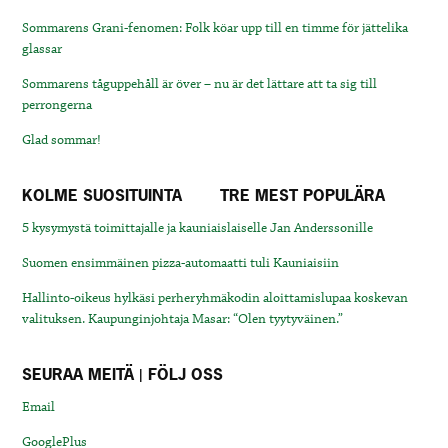
Sommarens Grani-fenomen: Folk köar upp till en timme för jättelika
glassar
Sommarens tåguppehåll är över – nu är det lättare att ta sig till
perrongerna
Glad sommar!
KOLME SUOSITUINTA
TRE MEST POPULÄRA
5 kysymystä toimittajalle ja kauniaislaiselle Jan Anderssonille
Suomen ensimmäinen pizza-automaatti tuli Kauniaisiin
Hallinto-oikeus hylkäsi perheryhmäkodin aloittamislupaa koskevan
valituksen. Kaupunginjohtaja Masar: “Olen tyytyväinen.”
SEURAA MEITÄ | FÖLJ OSS
Email
GooglePlus