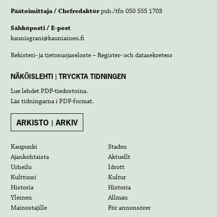
Päätoimittaja / Chefredaktör
puh./tfn 050 555 1703
Sähköposti / E-post
kaunisgrani@kauniainen.fi
Rekisteri- ja tietosuojaseloste – Register- och datasekretess
NÄKÖISLEHTI | TRYCKTA TIDNINGEN
Lue lehdet
PDF-tiedostoina
.
Läs tidningarna i
PDF-format
.
ARKISTO | ARKIV
Kaupunki
Staden
Ajankohtaista
Aktuellt
Urheilu
Idrott
Kulttuuri
Kultur
Historia
Historia
Yleinen
Allmän
Mainostajille
För annonsörer