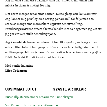
Jag får också vara ute i dagsljus varje dag, vilket så här under den
mörka årstiden är viktigt för mig.
Det bästa med jobbet är ändå barnen. Deras glädje och lycka smittar.
Jag känner mig privilegierad när jag på nära håll får följa med och
stöda så många små människors uppväxt och utveckling.
Familjedagvårdarens arbete skattas kanske inte så högt, men jag vet att
jag gör ett värdefullt och viktigt jobb.
Jag kan erbjuda barnen en stressfri, hemlik dagvård, en trygg vuxen
och en liten bekant barngrupp att öva sina sociala färdigheter med. I
en liten grupp blir varje barn hört och sett och accepteras som sig själv.
Därifrån är det lätt att ta sats mot framtiden.
Med vänlig hälsning,
Liisa Toivanen
UUSIMMAT JUTUT
NYASTE ARTIKLAR
Busshållplatserna under broarna vid Tunnelvägen
Vad tänker folk om de nya stationerna?