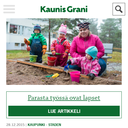
KAUPUNKI
STADEN
AJANKOHTAISTA
AKTUELLT
URHEILU
IDROTT
KULTTUURI
KULTUR
HISTORIA
HISTORIA
YLEINEN
ALLMÄN
FÖR
MAINOSTAJILLE
ANNONSÖRER
Parasta työssä ovat lapset
LUE ARTIKKELI
28.12.2015
|
KAUPUNKI - STADEN