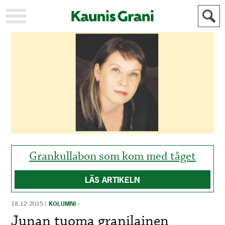
KAUPUNKI
STADEN
AJANKOHTAISTA
AKTUELLT
URHEILU
IDROTT
KULTTUURI
KULTUR
HISTORIA
HISTORIA
YLEINEN
ALLMÄN
FÖR
MAINOSTAJILLE
ANNONSÖRER
Grankullabon som kom med tåget
LÄS ARTIKELN
18.12.2015
|
KOLUMNI -
Junan tuoma granilainen