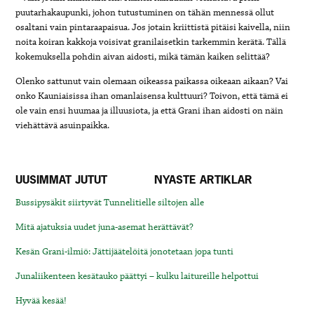
puutarhakaupunki, johon tutustuminen on tähän mennessä ollut
osaltani vain pintaraapaisua. Jos jotain kriittistä pitäisi kaivella, niin
noita koiran kakkoja voisivat granilaisetkin tarkemmin kerätä. Tällä
kokemuksella pohdin aivan aidosti, mikä tämän kaiken selittää?
Olenko sattunut vain olemaan oikeassa paikassa oikeaan aikaan? Vai
onko Kauniaisissa ihan omanlaisensa kulttuuri? Toivon, että tämä ei
ole vain ensi huumaa ja illuusiota, ja että Grani ihan aidosti on näin
viehättävä asuinpaikka.
UUSIMMAT JUTUT
NYASTE ARTIKLAR
Bussipysäkit siirtyvät Tunnelitielle siltojen alle
Mitä ajatuksia uudet juna-asemat herättävät?
Kesän Grani-ilmiö: Jättijäätelöitä jonotetaan jopa tunti
Junaliikenteen kesätauko päättyi – kulku laitureille helpottui
Hyvää kesää!