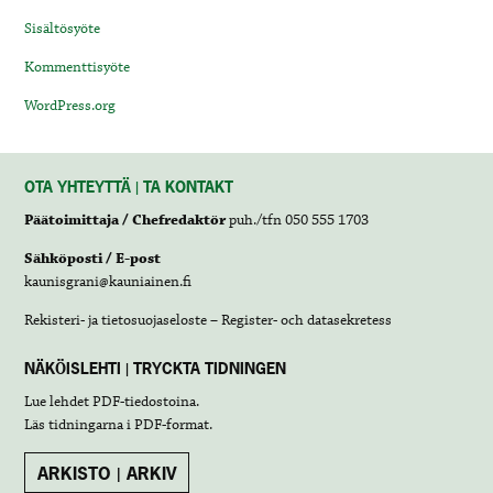
Sisältösyöte
Kommenttisyöte
WordPress.org
OTA YHTEYTTÄ | TA KONTAKT
Päätoimittaja / Chefredaktör
puh./tfn 050 555 1703
Sähköposti / E-post
kaunisgrani@kauniainen.fi
Rekisteri- ja tietosuojaseloste – Register- och datasekretess
NÄKÖISLEHTI | TRYCKTA TIDNINGEN
Lue lehdet
PDF-tiedostoina
.
Läs tidningarna i
PDF-format
.
ARKISTO | ARKIV