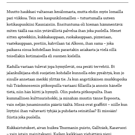
Muutto haukkasi valtaosan kesälomasta, mutta ehdin myös lomailla
pari viikkoa. Tein sen kaupunkilomaillen – tutustumalla uuteen
kotikaupunkiini Kauniaisiin. Ensituntuma oli hieman hämmentävä:
miten täällä saa niin ystävällistä palvelua ihan joka puolella. Menet
sitten apteekkiin, kukkakauppaan, ruokakauppaan, pizzeriaan,
vaatekauppaan, postiin, kahvilaan tai Alkoon, ihan sama – joka
paikassa sinua kohdellaan kuin parastakin asiakasta ja vielä sillä
toisellakin kotimaisella eli suomen kielellä.
Kadulla vastaan tulevat jopa hymyilevät, osa peräti tervehtii. Et
jalankulkijana ehdi suojatien kohdalle kunnolla edes pysähtyä, kun jo
sinulle annetaan merkki ylittää tie. Ja kun angstiikäinen murkkupoika
tuli Träskmossenin pitkospuilla vastaani fillarilla ja annoin hänelle
tietä, niin hän kiitti ja hymyili. Olin pudota pitkospuilta. Ihan
kummallinen kulttuurishokki, ja minähän muutin tänne Espoosta,
vain neljän junaminuutin päästä täältä. Missä ovat graffitit – niille kun
löytyisi ihan valtavasti tyhjää ja puhdasta seinätilaa? Ei missään!
Siistiä joka puolella.
Kukkaistutukset, aivan huikea Thurmanin puisto, Gallträsk, Kasavuori
– vain jotain mainitakseni. Kaiken kaikkiaan viehättävä pieni